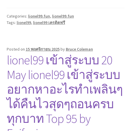
Categories:
lionel99.fun
,
lionel99.fun
Tags:
lionel99
,
lionel99 เครดิตฟรี
Posted on
15 พฤศจิกายน 2025
by
Bruce Coleman
lionel99 เข้าสู่ระบบ 20
May lionel99 เข้าสู่ระบบ
อยากหาอะไรทำเพลินๆ
ได้คืนไวสุดๆถอนครบ
ทุกบาท Top 95 by