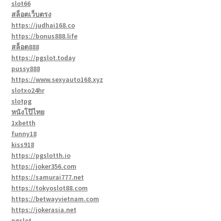
slot66
สล็อตเว็บตรง
https://judhai168.co
https://bonus888.life
สล็อต888
https://pgslot.today
pussy888
https://www.sexyauto168.xyz
slotxo24hr
slotpg
หนังโป๊ไทย
1xbetth
funny18
kiss918
https://pgslotth.io
https://joker356.com
https://samurai777.net
https://tokyoslot88.com
https://betwayvietnam.com
https://jokerasia.net
pgslot