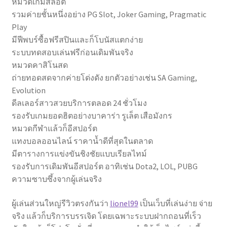
หมวดเกมสล็อต
รวมค่ายชั้นหนึ่งอย่าง PG Slot, Joker Gaming, Pragmatic
Play
มีฟีพบร์ซื้อฟรีสปินและก็โบนัสแตกง่าย
ระบบทดสอบเล่นฟรีก่อนเดิมพันจริง
หมวดคาสิโนสด
ถ่ายทอดสดจากค่ายโด่งดัง ยกตัวอย่างเช่น SA Gaming,
Evolution
ดีลเลอร์สาวสวยบริการตลอด 24 ชั่วโมง
รองรับเกมยอดฮิตอย่างบาคาร่า รูเล็ต เสือมังกร
หมวดกีฬาแล้วก็อีสปอร์ต
แทงบอลออนไลน์ ราคาน้ำดีที่สุดในตลาด
มีตารางการแข่งขันชิงชัยแบบเรียลไทม์
รองรับการเดิมพันอีสปอร์ต อาทิเช่น Dota2, LOL, PUBG
ความซาบซึ้งจากผู้เล่นจริง
ผู้เล่นส่วนใหญ่รีวิวตรงกันว่า
lionel99
เป็นเว็บที่เล่นง่าย จ่าย
จริง แล้วก็บริการบรรเจิด โดยเฉพาะระบบฝากถอนที่เร็ว