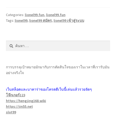
Categories:
lionel99.fun
,
lionel99.fun
Tags:
lionel99
,
lionel99 สมัคร
,
lionel99 เข้าสู่ระบบ
ค้นหา
สำหรับ:
การบรรลุเป้าหมายมักมากับการตัดสินใจของเราในเวลาที่เรารับมัน
อย่างจริงใจ
เว็บสล็อตและบาคาร่าของโครตดีเว็บนี้เล่นแล้วรวยจัดๆ
โจ๊กเกอร์123
https://hengjing168.wiki
https://jin55.net
slot99