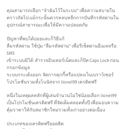
คุณสามารถเลือก “จำฉันไว้ในระบบ” เพื่อความสบายใน
คราวถัดไป แม้กระนั้นควรหลบหลีกการบันทึกรหัสผ่านใน
อุปกรณ์สาธารณะเพื่อให้มีความปลอดภัย
ปัญหาที่พบได้บ่อยและก็วิธีแก้
ลืมรหัสผ่าน: ใช้ปุ่ม “ลืมรหัสผ่าน” เพื่อรีเซ็ตผ่านอีเมลหรือ
SMS
เข้าระบบมิได้: สำรวจอินเทอร์เน็ตและก็ปิด Caps Lock ก่อน
กรอกข้อมูล
ระบบกระเด้งออก: จัดการคุกกี้หรือแปลงเว็บเบราว์เซอร์
โปรโมชั่นรวมทั้งโบนัสจาก lionel99 เครดิตฟรี
หนึ่งในเหตุผลหลักที่ผู้เล่นจำนวนไม่ใช่น้อยเลือก lionel99
เป็นโปรโมชั่นเครดิตฟรี ที่จัดเต็มตลอดทั้งปี เพื่อมอบความ
คุ้มราคาให้กับสมาชิกใหม่รวมทั้งเก่าอย่างต่อเนื่อง
ประเภทของเครดิตฟรียอดฮิต