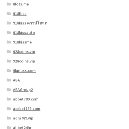
8lots.me
918Kiss
918kiss ดาวน์โหลด
918kissauto
918kissme
928coins.vip
928coins.vip
9kpluss.com
ABA
ABAGroup2
abbet789.com
acebet789.com
adm789.vip
allbet24hr