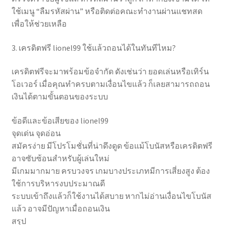
ใช้เมนู “ลืมรหัสผ่าน” หรือติดต่อคณะทำงานผ่านแชทสด
เพื่อให้ช่วยเหลือ
3. เครดิตฟรี lionel99 ใช้แล้วถอนได้ในทันทีไหม?
เครดิตฟรีจะมาพร้อมข้อจำกัด ดังเช่นว่า ยอดเล่นหรือเทิร์น
โอเวอร์ เมื่อคุณทำครบตามเงื่อนไขแล้ว ก็เลยสามารถถอน
เงินได้ตามขั้นตอนของระบบ
ข้อดีและข้อเสียของ lionel99
จุดเด่น จุดอ่อน
สมัครง่าย มีโปรโมชั่นที่น่าดึงดูด ข้อแม้โบนัสหรือเครดิตฟรี
อาจซับซ้อนสำหรับผู้เล่นใหม่
มีเกมมากมาย ครบวงจร เกมบางประเภทมีการเสี่ยงสูง ต้อง
ใช้การบริหารงบประมาณดี
ระบบเข้าถึงแล้วก็ใช้งานได้สบาย หากไม่อ่านเงื่อนไขโบนัส
แล้ว อาจมีปัญหาเมื่อถอนเงิน
สรุป