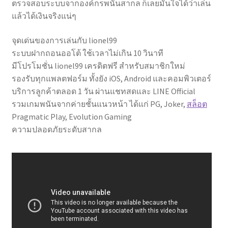
ตรวจสอบระบบจากองค์กรพนันสากล ก็เลยมั่นใจได้ว่าเล่น
แล้วได้เงินจริงแน่ๆ
จุดเด่นของการเล่นกับ lionel99
ระบบฝากถอนออโต้ ใช้เวลาไม่เกิน 10 วินาที
มีโปรโมชั่น lionel99 เครดิตฟรี สำหรับสมาชิกใหม่
รองรับทุกแพลตฟอร์ม ทั้งยัง iOS, Android และคอมพิวเตอร์
บริการลูกค้าตลอด 1 วัน ผ่านแชทสดและ LINE Official
รวมเกมพนันจากค่ายชั้นแนวหน้า ได้แก่ PG, Joker,
สล็อต
Pragmatic Play, Evolution Gaming
ความปลอดภัยระดับสากล