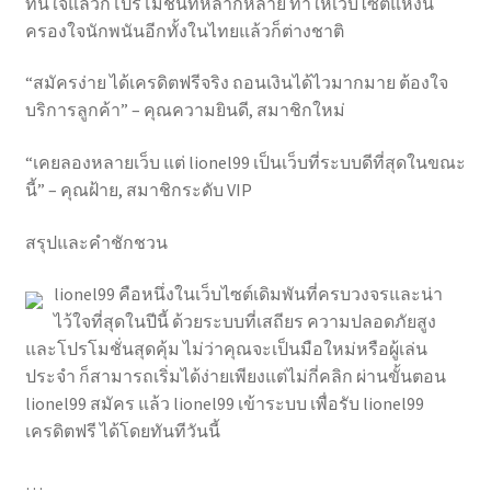
ทันใจแล้วก็โปรโมชั่นที่หลากหลาย ทำให้เว็บไซต์แห่งนี้
ครองใจนักพนันอีกทั้งในไทยแล้วก็ต่างชาติ
“สมัครง่าย ได้เครดิตฟรีจริง ถอนเงินได้ไวมากมาย ต้องใจ
บริการลูกค้า” – คุณความยินดี, สมาชิกใหม่
“เคยลองหลายเว็บ แต่ lionel99 เป็นเว็บที่ระบบดีที่สุดในขณะ
นี้” – คุณฝ้าย, สมาชิกระดับ VIP
สรุปและคำชักชวน
lionel99 คือหนึ่งในเว็บไซต์เดิมพันที่ครบวงจรและน่า
ไว้ใจที่สุดในปีนี้ ด้วยระบบที่เสถียร ความปลอดภัยสูง
และโปรโมชั่นสุดคุ้ม ไม่ว่าคุณจะเป็นมือใหม่หรือผู้เล่น
ประจำ ก็สามารถเริ่มได้ง่ายเพียงแต่ไม่กี่คลิก ผ่านขั้นตอน
lionel99 สมัคร แล้ว lionel99 เข้าระบบ เพื่อรับ lionel99
เครดิตฟรี ได้โดยทันทีวันนี้
…