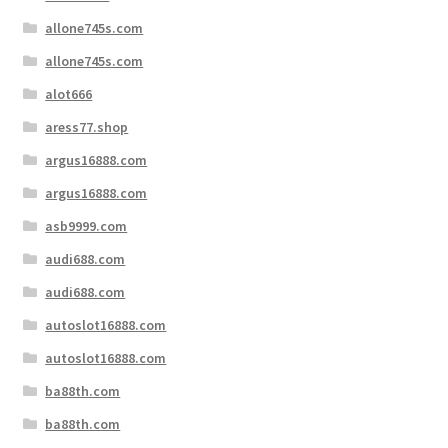
allone745s.com
allone745s.com
alot666
aress77.shop
argus16888.com
argus16888.com
asb9999.com
audi688.com
audi688.com
autoslot16888.com
autoslot16888.com
ba88th.com
ba88th.com