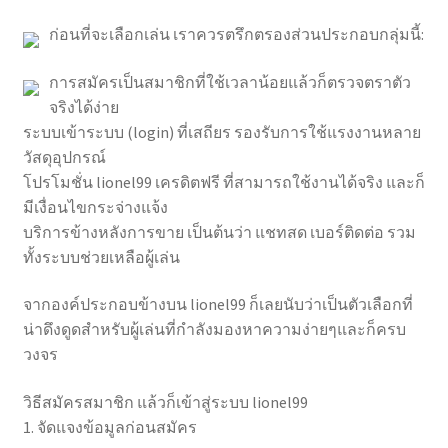
ก่อนที่จะเลือกเล่น เราควรตรึกตรองส่วนประกอบกลุ่มนี้:
การสมัครเป็นสมาชิกที่ใช้เวลาน้อยแล้วก็ตรวจตราตัว
จริงได้ง่าย
ระบบเข้าระบบ (login) ที่เสถียร รองรับการใช้แรงงานหลาย
วัสดุอุปกรณ์
โปรโมชั่น lionel99 เครดิตฟรี ที่สามารถใช้งานได้จริง และก็
มีเงื่อนไขกระจ่างแจ้ง
บริการข้างหลังการขาย เป็นต้นว่า แชทสด เบอร์ติดต่อ รวม
ทั้งระบบช่วยเหลือผู้เล่น
จากองค์ประกอบข้างบน lionel99 ก็เลยนับว่าเป็นตัวเลือกที่
น่าดึงดูดสำหรับผู้เล่นที่กำลังมองหาความง่ายๆและก็ครบ
วงจร
วิธีสมัครสมาชิก แล้วก็เข้าสู่ระบบ lionel99
1. จัดแจงข้อมูลก่อนสมัคร