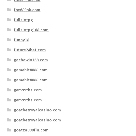
fox689ok.com
fullslotpg
fullslotpg168.com
funny18
future24bet.com
gachawin168.com
gamehit8888.com
gamehit8888.com
gem99ths.com
gem99ths.com
goatbetroyalcasino.com
goatbetroyalcasino.com
goatza888fin.com