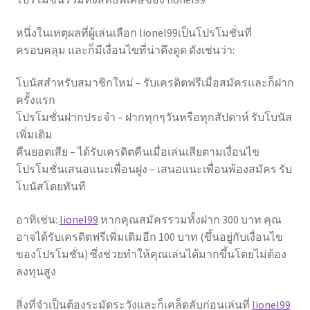
หนึ่งในเหตุผลที่ผู้เล่นเลือก lionel99เป็นโปรโมชั่นที่
ครอบคลุม และก็มีเงื่อนไขที่น่าดึงดูด ดังเช่นว่า:
โบนัสสำหรับสมาชิกใหม่ – รับเครดิตฟรีเมื่อสมัครและก็ฝาก
ครั้งแรก
โปรโมชั่นฝากประจำ – ฝากทุกๆวันหรือทุกสัปดาห์ รับโบนัส
เพิ่มเติม
คืนยอดเสีย – ได้รับเครดิตคืนเมื่อเล่นเสียตามเงื่อนไข
โปรโมชั่นเสนอแนะเพื่อนฝูง – เสนอแนะเพื่อนพ้องสมัคร รับ
โบนัสโดยทันที
อาทิเช่น:
lionel99
หากคุณสมัครรวมทั้งฝาก 300 บาท คุณ
อาจได้รับเครดิตฟรีเพิ่มเติมอีก 100 บาท (ขึ้นอยู่กับเงื่อนไข
ของโปรโมชั่น) ซึ่งช่วยทำให้คุณเล่นได้มากขึ้นโดยไม่ต้อง
ลงทุนสูง
สิ่งที่จำเป็นต้องระมัดระวังและก็เคล็ดลับก่อนเล่นที่
lionel99