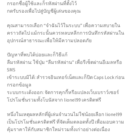
กรอกชื่อผู้ใช้และก็รหัสผ่านที่ตั้งไว้
กดรับรองเพื่อไปสู่บัญชีผู้เล่นของคุณ
คุณสามารถเลือก “จำฉันไว้ในระบบ” เพื่อความสบายใน
คราวถัดไป แม้กระนั้นควรหลบหลีกการบันทึกรหัสผ่านใน
อุปกรณ์สาธารณะเพื่อให้มีความปลอดภัย
ปัญหาที่พบได้บ่อยและก็วิธีแก้
ลืมรหัสผ่าน: ใช้ปุ่ม “ลืมรหัสผ่าน” เพื่อรีเซ็ตผ่านอีเมลหรือ
SMS
เข้าระบบมิได้: สำรวจอินเทอร์เน็ตและก็ปิด Caps Lock ก่อน
กรอกข้อมูล
ระบบกระเด้งออก: จัดการคุกกี้หรือแปลงเว็บเบราว์เซอร์
โปรโมชั่นรวมทั้งโบนัสจาก lionel99 เครดิตฟรี
หนึ่งในเหตุผลหลักที่ผู้เล่นจำนวนไม่ใช่น้อยเลือก lionel99
เป็นโปรโมชั่นเครดิตฟรี ที่จัดเต็มตลอดทั้งปี เพื่อมอบความ
คุ้มราคาให้กับสมาชิกใหม่รวมทั้งเก่าอย่างต่อเนื่อง