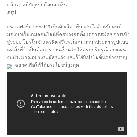
แล้ว อาจมีปัญหาเมื่อถอนเงิน
สรุป
แพลตฟอร์ม lionel99 เป็นตัวเลือกที่น่าสนใจสำหรับคนที่
มองหาเว็บเกมออนไลน์ที่ครบวงจร ตั้งแต่การสมัคร การเข้า
สู่ระบบ โปรโมชั่นเครดิตฟรีและก็เกมนานาประการรูปแบบ
แต่ สิ่งที่จำเป็นคือการอ่านเงื่อนไขให้ครบบริบรูณ์ วางแผน
งบประมาณอย่างระมัดระวัง และก็ใช้โปรโมชั่นอย่างชาญ
ฉลาดเพื่อให้ได้ประโยชน์สูงสุด