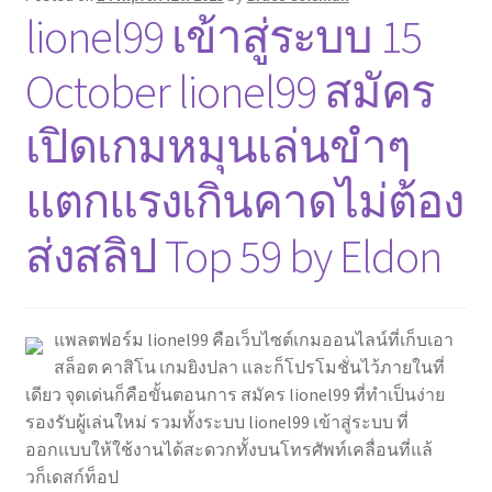
lionel99 เข้าสู่ระบบ 15
October lionel99 สมัคร
เปิดเกมหมุนเล่นขำๆ
แตกแรงเกินคาดไม่ต้อง
ส่งสลิป Top 59 by Eldon
แพลตฟอร์ม lionel99 คือเว็บไซต์เกมออนไลน์ที่เก็บเอา
สล็อต คาสิโน เกมยิงปลา และก็โปรโมชั่นไว้ภายในที่
เดียว จุดเด่นก็คือขั้นตอนการ สมัคร lionel99 ที่ทำเป็นง่าย
รองรับผู้เล่นใหม่ รวมทั้งระบบ lionel99 เข้าสู่ระบบ ที่
ออกแบบให้ใช้งานได้สะดวกทั้งบนโทรศัพท์เคลื่อนที่แล้
วก็เดสก์ท็อป