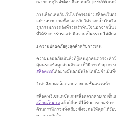
เพราะเหตุไรจำต้องเลือกเล่นกับ jinda888 แ
การเลือกเล่นกับเว็บไซต์ตรงอย่าง สล็อตเว็บต
อย่างสบายรวมทั้งปลอดภัย ไม่ว่าจะเป็นในเ
ธุรกรรมการคลังที่รวดเร็วทันใจ นอกจากนั้น 
ที่ได้รับการรับรองว่ามีความเป็นธรรม ไม่ม
1 ความปลอดภัยสูงสุดสำหรับการเล่น
ความปลอดภัยเป็นสิ่งที่ผู้เล่นทุกคนควรจะคำน
คุ้มครองข้อมูลส่วนตัวและก็วิธีการทำธุรกร
สล็อต888
ได้อย่างมั่นอกมั่นใจ โดยไม่จำเป็น
2 เข้าถึงเกมสล็อตจากค่ายเกมชั้นแนวหน้า
สล็อต พรีเซนเทชั่นเกมสล็อตจากค่ายเกมชั้นแ
สล็อตเว็บตรง
แล้วก็อื่นๆที่ได้รับการยอมรับจา
ด้านกราฟิกรวมทั้งเสียง ซึ่งจะก่อให้คุณได้
ความระทึกใจ