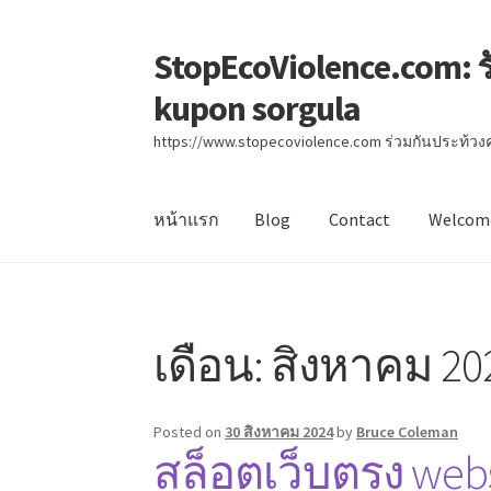
StopEcoViolence.com: 
Skip
Skip
to
to
kupon sorgula
navigation
content
https://www.stopecoviolence.com ร่วมกันประท้
หน้าแรก
Blog
Contact
Welcome
หน้าแรก
Blog
Contact
Welcome to the famil
เดือน:
สิงหาคม 20
Posted on
30 สิงหาคม 2024
by
Bruce Coleman
สล็อตเว็บตรง web