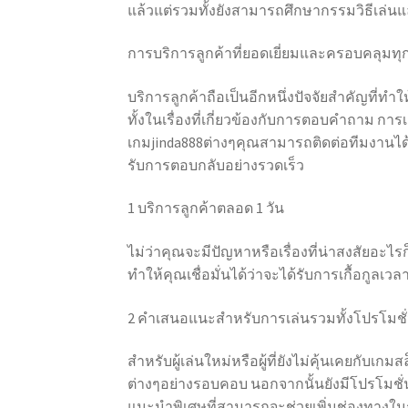
แล้วแต่รวมทั้งยังสามารถศึกษากรรมวิธีเล่นแ
การบริการลูกค้าที่ยอดเยี่ยมและครอบคลุมท
บริการลูกค้าถือเป็นอีกหนึ่งปัจจัยสำคัญที่ทำให
ทั้งในเรื่องที่เกี่ยวข้องกับการตอบคำถาม การเ
เกมjinda888ต่างๆคุณสามารถติดต่อทีมงานได้
รับการตอบกลับอย่างรวดเร็ว
1 บริการลูกค้าตลอด 1 วัน
ไม่ว่าคุณจะมีปัญหาหรือเรื่องที่น่าสงสัยอะไร
ทำให้คุณเชื่อมั่นได้ว่าจะได้รับการเกื้อกูลเวล
2 คำเสนอแนะสำหรับการเล่นรวมทั้งโปรโมชั่
สำหรับผู้เล่นใหม่หรือผู้ที่ยังไม่คุ้นเคยกั
ต่างๆอย่างรอบคอบ นอกจากนั้นยังมีโปรโมชั่
แนะนำพิเศษที่สามารถจะช่วยเพิ่มช่องทางใน