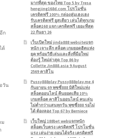
มากที่สุด ของไทย Top 5 by Tresa
hengjing168d.com โปรโมชั่น
เครดิตฟรี 100% กล่องสุ่มเฮงเฮง
รับเครดิตฟรี ยูสเดียว เล่นได้ทุกเกม
สล็อต168 แจก เครดิตฟรี เยอะที่สุด
22 กันยา 26
อีก
เว็บเปิดใหม่ jinda888 websiteแจก
ได้
หนัก เจาะลึก สล็อต เกมยอดฮิตแห่ง
ยุค พร้อมวิธีเล่นและสิ่งที่มือใหม่
ต้องรู้ ใหม่ล่าสุด Top 86 by
Collette Jin888.asia 9 August
2569 คาสิโน
Pussy888play Pussy888play.me 4
อวัน
กันยายน 69 พุซซี่888 มิติใหม่แห่ง
สล็อตออนไลน์ คืนยอดเสีย 10%
เกมสล็อต คาสิโนออนไลน์ คนเล่น
ไม่ต่ำกว่าแสนทุกวัน พุซซี่888 รอไม่
ได้ ต้องลอง Top 67 by Berniece
เว็บใหญ่ 188bet webแจกหนัก
เกม
สล็อตเว็บตรง เครดิตฟรี โปรโมชั่น
ำ
แรง เล่นง่าย ถอนได้จริง เครดิตฟรี