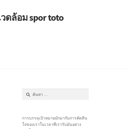
วดล้อม spor toto
ค้นหา
สำหรับ:
การบรรลุเป้าหมายมักมากับการตัดสิน
ใจของเราในเวลาที่เรารับมันอย่าง