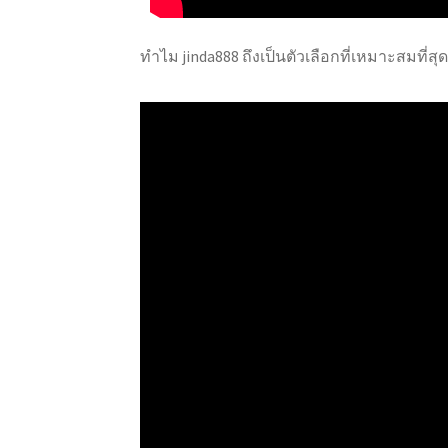
ทำไม jinda888 ถึงเป็นตัวเลือกที่เหมาะสมที่