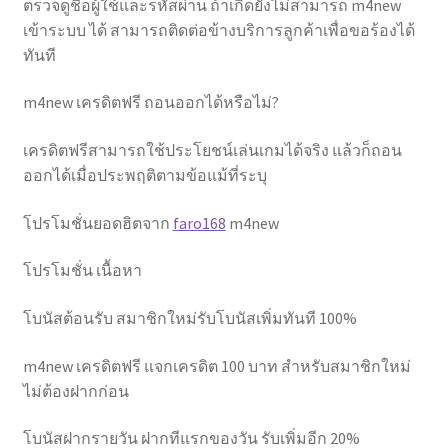
ตรวจดูชื่อผู้ใช้และรหัสผ่าน ถ้าเกิดยังไม่สามารถ m4new
เข้าระบบ ได้ สามารถติดต่อข้างบริการลูกค้าเพื่อขอร้องได้
ทันที
m4new เครดิตฟรี ถอนออกได้หรือไม่?
เครดิตฟรีสามารถใช้ประโยชน์เล่นเกมได้จริง แล้วก็ถอน
ออกได้เมื่อประพฤติตามข้อแม้ที่ระบุ
โปรโมชั่นยอดฮิตจาก
faro168
m4new
โปรโมชั่น เนื้อหา
โบนัสต้อนรับ สมาชิกใหม่รับโบนัสเพิ่มทันที 100%
m4new เครดิตฟรี แจกเครดิต 100 บาท สำหรับสมาชิกใหม่
ไม่ต้องฝากก่อน
โบนัสฝากรายวัน ฝากทีแรกของวัน รับเพิ่มอีก 20%