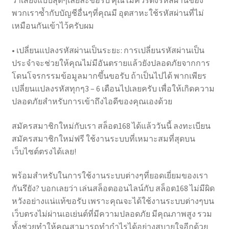
ว่าเสี่ยงแบบสุดๆเลยล่ะขอรับ คุณไม่ควรตั้งรหัสผ่านของ
พวกเราซ้ำกับบัญชีอื่นๆที่คุณมี อุตสาหะใช้รหัสผ่านที่ไม่
เหมือนกันเข้าไว้ครับผม
• เปลี่ยนแปลงรหัสผ่านเป็นระยะ: การเปลี่ยนรหัสผ่านเป็น
ประจำจะช่วยให้คุณไม่มีอันตรายแล้วยังปลอดภัยจากการ
โดนโจรกรรมข้อมูลมากขึ้นขอรับ ถ้าเป็นไปได้ พากเพียร
เปลี่ยนแปลงรหัสทุกๆ3 – 6 เดือนไปเลยครับ เพื่อให้เกิดความ
ปลอดภัยสำหรับการเข้าถึงไอดีของคุณเองด้วย
สมัครสมาชิกใหม่กับเรา สล็อต168 ได้แล้ววันนี้ ลงทะเบียน
สมัครสมาชิกใหม่ฟรี ใช้งานระบบที่เหมาะสมที่สุดบน
เว็บไซต์ตรงได้เลย!
พร้อมสำหรับในการใช้งานระบบต่างๆที่ยอดเยี่ยมของเรา
กันรึยัง? บอกเลยว่า เล่นสล็อตออนไลน์กับ สล็อต168 ไม่มีผิด
หวังอย่างแน่แท้ขอรับ เพราะคุณจะได้ใช้งานระบบต่างๆบน
เว็บตรงไม่ผ่านเอเย่นต์ที่มีความปลอดภัย มีคุณภาพสูง รวม
ทั้งช่วยทำให้คุณสามารถทำกำไรได้อย่างสบายใจอีกด้วย