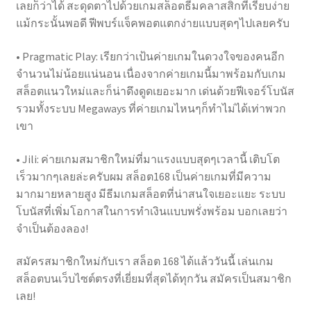
เลยก็ว่าได้ สะดุดตาไปด้วยเกมสล็อตธีมคลาสสิกที่เรียบง่าย
แม้กระนั้นพอดี ฟีพบร์แจ็คพอตแตกง่ายแบบสุดๆไปเลยครับ
• Pragmatic Play: เรียกว่าเป้นค่ายเกมในดวงใจของคนอีก
จำนวนไม่น้อยแน่นอน เนื่องจากค่ายเกมนี้มาพร้อมกับเกม
สล็อตแนวใหม่และก็น่าดึงดูดเยอะมาก เด่นด้วยฟีเจอร์โบนัส
รวมทั้งระบบ Megaways ที่ค่ายเกมไหนๆก็ทำไม่ได้เท่าพวก
เขา
• Jili: ค่ายเกมสมาชิกใหม่ที่มาแรงแบบสุดๆเวลานี้ เติบโต
เร็วมากๆเลยล่ะครับผม สล็อต168 เป็นค่ายเกมที่มีความ
มากมายหลายสูง มีธีมเกมสล็อตที่น่าสนใจเยอะแยะ ระบบ
โบนัสที่เพิ่มโอกาสในการทำเงินแบบพรั่งพร้อม บอกเลยว่า
จำเป็นต้องลอง!
สมัครสมาชิกใหม่กับเรา สล็อต 168 ได้แล้ววันนี้ เล่นเกม
สล็อตบนเว็บไซต์ตรงที่เยี่ยมที่สุดได้ทุกวัน สมัครเป็นสมาชิก
เลย!