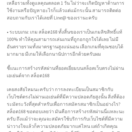
เหลือรวมทั้งดูแลคุณตลอด 1 วัน ไม่ว่าจะเกิดปัญหาด้านการ
ใช้งานหรือปัญหาอะไรก็แล้วแต่แม้กระนั้น สามารถติดต่อ
สอบถามกับเราได้เลยที่ Line@ ของเรานะครับ
• ระบบเกม: เกม สล็อต168 ทั้งสิ้นของเราเป็นเกมลิขสิทธิ์แท้
100% ทำให้คุณสามารถเล่นเกมที่ถูกอกถูกใจได้เลย ไม่มี
อันตรายรวมทั้งมาตรฐานสูงแน่นอน เลือกเกมที่คุณชอบได้
มากมาย มีเกมให้เลือกนานัปการอีกด้วยครับผม
ชี้แนะการสร้างรหัสผ่านที่ยอดเยี่ยมบนสล็อตเว็บตรงไม่ผ่าน
เอเย่นต์จาก สล็อต168
เคยสงสัยไหมนะครับว่า การลงทะเบียนเป็นสมาชิกกับ
เว็บไซต์ตรงไม่ผ่านเอเย่นต์ที่มีความปลอดภัยสูงนั้น สิ่งที่ต้อง
ระมัดระวังที่สุดสำหรับเพื่อการสมัครสมาชิกเป็นอย่างไร?
สล็อต168 ขอตอบเลยว่า มันคือการสร้างรหัสผ่านนี่แหละนะ
ครับ ถึงแม้ว่าจะคุณจะสมัครใช้บริการกับเว็บไซต์ที่มีความ
น่าวางใจแล้วก็ความปลอดภัยมากแค่ไหน แต่ถ้าเกิดคุณ