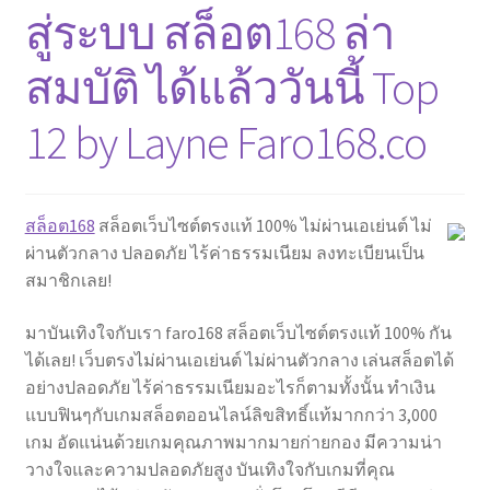
สู่ระบบ สล็อต168 ล่า
สมบัติ ได้แล้ววันนี้ Top
12 by Layne Faro168.co
สล็อต168
สล็อตเว็บไซต์ตรงแท้ 100% ไม่ผ่านเอเย่นต์ ไม่
ผ่านตัวกลาง ปลอดภัย ไร้ค่าธรรมเนียม ลงทะเบียนเป็น
สมาชิกเลย!
มาบันเทิงใจกับเรา faro168 สล็อตเว็บไซต์ตรงแท้ 100% กัน
ได้เลย! เว็บตรงไม่ผ่านเอเย่นต์ ไม่ผ่านตัวกลาง เล่นสล็อตได้
อย่างปลอดภัย ไร้ค่าธรรมเนียมอะไรก็ตามทั้งนั้น ทำเงิน
แบบฟินๆกับเกมสล็อตออนไลน์ลิขสิทธิ์แท้มากกว่า 3,000
เกม อัดแน่นด้วยเกมคุณภาพมากมายก่ายกอง มีความน่า
วางใจและความปลอดภัยสูง บันเทิงใจกับเกมที่คุณ