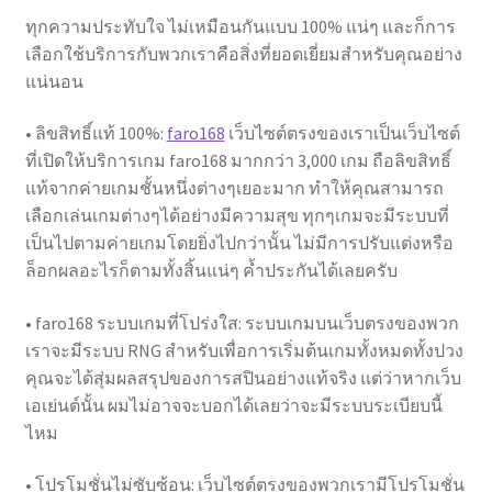
ทุกความประทับใจ ไม่เหมือนกันแบบ 100% แน่ๆ และก็การ
เลือกใช้บริการกับพวกเราคือสิ่งที่ยอดเยี่ยมสำหรับคุณอย่าง
แน่นอน
• ลิขสิทธิ์แท้ 100%:
faro168
เว็บไซต์ตรงของเราเป็นเว็บไซต์
ที่เปิดให้บริการเกม faro168 มากกว่า 3,000 เกม ถือลิขสิทธิ์
แท้จากค่ายเกมชั้นหนึ่งต่างๆเยอะมาก ทำให้คุณสามารถ
เลือกเล่นเกมต่างๆได้อย่างมีความสุข ทุกๆเกมจะมีระบบที่
เป็นไปตามค่ายเกมโดยยิ่งไปกว่านั้น ไม่มีการปรับแต่งหรือ
ล็อกผลอะไรก็ตามทั้งสิ้นแน่ๆ ค้ำประกันได้เลยครับ
• faro168 ระบบเกมที่โปร่งใส: ระบบเกมบนเว็บตรงของพวก
เราจะมีระบบ RNG สำหรับเพื่อการเริ่มต้นเกมทั้งหมดทั้งปวง
คุณจะได้สุ่มผลสรุปของการสปินอย่างแท้จริง แต่ว่าหากเว็บ
เอเย่นต์นั้น ผมไม่อาจจะบอกได้เลยว่าจะมีระบบระเบียบนี้
ไหม
• โปรโมชั่นไม่ซับซ้อน: เว็บไซต์ตรงของพวกเรามีโปรโมชั่น