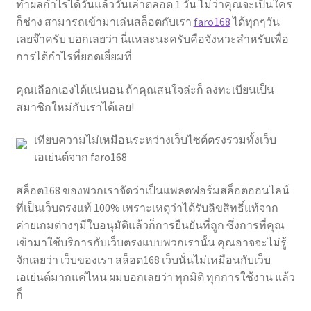
ทำผลกำไรได้วันแล้ววันเล่าตลอด 1 วัน ไม่ว่าคุณจะเป็นใคร
ก็ช่าง สามารถเข้ามาเล่นสล็อตกับเรา
faro168
ได้ทุกๆวัน
เลยจ๊าครับ บอกเลยว่า นี่แหละนะครับคือจังหวะสำหรับเพื่อ
การได้กำไรที่ยอดเยี่ยมที่
คุณเลือกเองได้แน่นอน ถ้าคุณสนใจล่ะก็ ลงทะเบียนเป็น
สมาชิกใหม่กับเราได้เลย!
เทียบความไม่เหมือนระหว่างเว็บไซต์ตรงรวมทั้งเว็บ
เอเย่นต์จาก faro168
สล็อต168 ของพวกเราจัดว่าเป็นแพลตฟอร์มสล็อตออนไลน์
ที่เป็นเว็บตรงแท้ 100% เพราะเหตุว่าได้รับลิขสิทธิ์แท้จาก
ค่ายเกมต่างๆมีใบอนุมัติแล้วก็การยืนยันที่ถูก ซึ่งการที่คุณ
เข้ามาใช้บริการกับเว็บตรงแบบพวกเรานั้น คุณอาจจะไม่รู้
จักเลยว่า เว็บของเรา สล็อต168 เว็บนั่นไม่เหมือนกับเว็บ
เอเย่นต์มากแค่ไหน ผมบอกเลยว่า ทุกมิติ ทุกการใช้งาน แล้ว
ก็