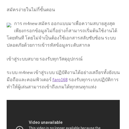
สมัครง่ายในไม่กี่ขั้นตอน
การ m4new สมัคร ออกแบบมาเพื่อความสบายสูงสุด
เพียงกรอกข้อมูลไม่กี่อย่างก็สามารถเริ่มต้นใช้งานได้
โดยทันที โดยไม่จำเป็นต้องใช้เอกสารสลับซับซ้อน ระบบ
ปลอดภัยด้วยการเข้ารหัสข้อมูลระดับสากล
เข้าสู่ระบบสบาย รองรับทุกวัสดุอุปกรณ์
ระบบ m4new เข้าสู่ระบบ ปฏิบัติงานได้อย่างเสถียรทั้งยังบน
มือถือและคอมพิวเตอร์
faro168
รองรับทุกระบบปฏิบัติการ
ทำให้ผู้เล่นสามารถเข้าถึงเกมได้ทุกหนทุกแห่ง