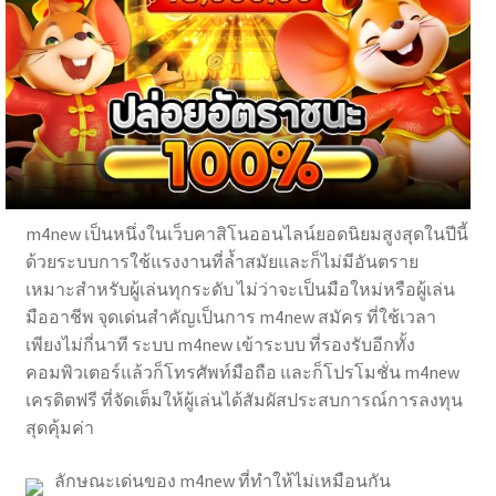
m4new เป็นหนึ่งในเว็บคาสิโนออนไลน์ยอดนิยมสูงสุดในปีนี้
ด้วยระบบการใช้แรงงานที่ล้ำสมัยและก็ไม่มีอันตราย
เหมาะสำหรับผู้เล่นทุกระดับ ไม่ว่าจะเป็นมือใหม่หรือผู้เล่น
มืออาชีพ จุดเด่นสำคัญเป็นการ m4new สมัคร ที่ใช้เวลา
เพียงไม่กี่นาที ระบบ m4new เข้าระบบ ที่รองรับอีกทั้ง
คอมพิวเตอร์แล้วก็โทรศัพท์มือถือ และก็โปรโมชั่น m4new
เครดิตฟรี ที่จัดเต็มให้ผู้เล่นได้สัมผัสประสบการณ์การลงทุน
สุดคุ้มค่า
ลักษณะเด่นของ m4new ที่ทำให้ไม่เหมือนกัน