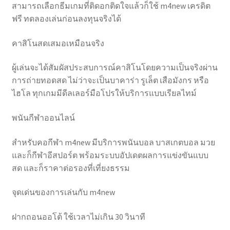
สามารถเลือกธีมเกมที่ติดอกติดใจแล้วก็ใช้ m4new เครดิต
ฟรี ทดลองเล่นก่อนลงทุนจริงได้
คาสิโนสดเสมอเหมือนจริง
ผู้เล่นจะได้สัมผัสประสบการณ์คาสิโนโดยความเป็นจริงผ่าน
การถ่ายทอดสด ไม่ว่าจะเป็นบาคาร่า รูเล็ต เสือมังกร หรือ
ไฮโล ทุกเกมมีดีลเลอร์มือโปรให้บริการแบบเรียลไทม์
พนันกีฬาออนไลน์
สำหรับคอกีฬา m4new มีบริการพนันบอล บาสเกตบอล มวย
และก็กีฬาอีสปอร์ต พร้อมระบบอัปเดตผลการแข่งขันแบบ
สด และก็ราคาต่อรองที่เที่ยงธรรม
จุดเด่นของการเล่นกับ m4new
ฝากถอนออโต้ ใช้เวลาไม่เกิน 30 วินาที