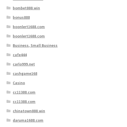
bombet888.win
bonus888
boonlert1688.com
boonlert1688.com
Business, Small Business
cafe444
carlo999.net
cashgame168
Casino
cc11388.com
cc11388.com
chinatown888.win
daruma1688.com