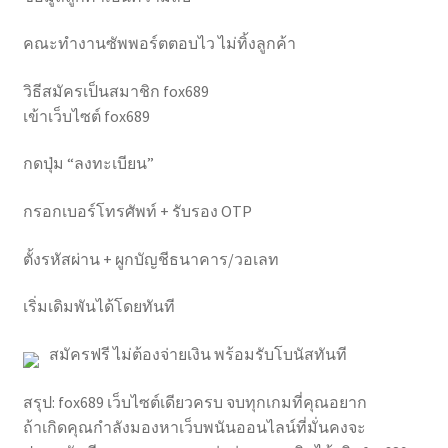
คณะทำงานซัพพอร์ตตอบไว ไม่ทิ้งลูกค้า
วิธีสมัครเป็นสมาชิก fox689
เข้าเว็บไซต์ fox689
กดปุ่ม “ลงทะเบียน”
กรอกเบอร์โทรศัพท์ + รับรอง OTP
ตั้งรหัสผ่าน + ผูกบัญชีธนาคาร/วอเลท
เริ่มเดิมพันได้โดยทันที
สมัครฟรี ไม่ต้องจ่ายเงิน พร้อมรับโบนัสทันที
สรุป: fox689 เว็บไซต์เดียวครบ จบทุกเกมที่คุณอยาก
ถ้าเกิดคุณกำลังมองหาเว็บพนันออนไลน์ที่มั่นคงจะ