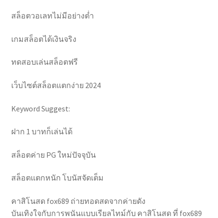
สล็อตวอเลทไม่มีอย่างต่ำ
เกมสล็อตได้เงินจริง
ทดสอบเล่นสล็อตฟรี
เว็บไซต์สล็อตแตกง่าย 2024
Keyword Suggest:
ฝาก 1 บาทก็เล่นได้
สล็อตค่าย PG ใหม่ปัจจุบัน
สล็อตแตกหนัก โบนัสจัดเต็ม
คาสิโนสด fox689 ถ่ายทอดสดจากค่ายดัง
บันเทิงใจกับการพนันแบบเรียลไทม์กับ คาสิโนสด ที่ fox689