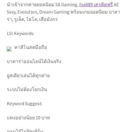
นำเข้าจากค่ายยอดนิยม SA Gaming,
fox689 เครดิตฟรี
AE
Sexy, Evolution, Dream Gaming พร้อมเกมยอดนิยม บาคา
ร่า, รูเล็ต, ไฮโล, เสือมังกร
LSI Keywords:
คาสิโนสดมือถือ
บาคาร่าออนไลน์ได้เงินจริง
ยูสเดียวเล่นได้ทุกค่าย
ระบบไม่ต้องโยกเงิน
Keyword Suggest:
แทงอย่างน้อย 10 บาท
ถอนได้ไม่ติดเทิร์น