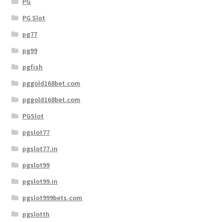
PG
PG Slot
pg77
pg99
pgfish
pggold168bet.com
pggold168bet.com
PGSlot
pgslot77
pgslot77.in
pgslot99
pgslot99.in
pgslot999bets.com
pgslotth