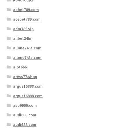
abbet789.com
acebet789.com
adm789.vip
allbet24hr
allone745s.com
allone745s.com
alot666
aress77.shop
argus16888.com
argus16888.com
asb9999.com
audi688.com
audi688.com