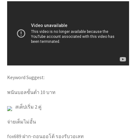
Keyword Suggest:
พนันบอลขั้นต่ำ 10 บาท
สเต็ปเริ่ม 2 คู่
จ่ายเต็มไม่อั้น
fox689 ฝาก-ถอนออโต้ รองรับวอเลท