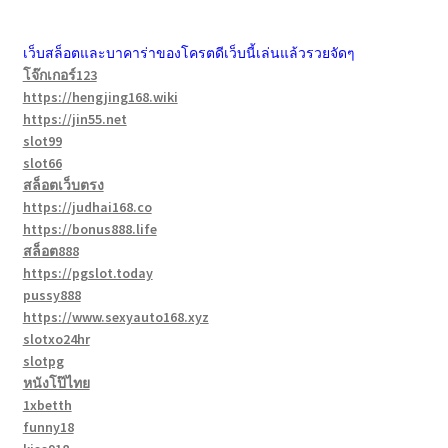
เว็บสล็อตและบาคาร่าของโครตดีเว็บนี้เล่นแล้วรวยจัดๆ
โจ๊กเกอร์123
https://hengjing168.wiki
https://jin55.net
slot99
slot66
สล็อตเว็บตรง
https://judhai168.co
https://bonus888.life
สล็อต888
https://pgslot.today
pussy888
https://www.sexyauto168.xyz
slotxo24hr
slotpg
หนังโป๊ไทย
1xbetth
funny18