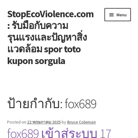
StopEcoViolence.com
Skip
Skip
Menu
to
to
: รับมือกับความ
navigation
content
รุนแรงและปัญหาสิ่ง
แวดล้อม spor toto
kupon sorgula
หน้าแรก
Blog
ป้ายกำกับ:
fox689
Contact
Posted on
22 พฤษภาคม 2025
by
Bruce Coleman
Welcome to the family!
fox689 เข้าสู่ระบบ 17