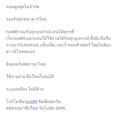
ถอนสูงสุดไม่จำกัด
รองรับทุกธนาคารไทย
fox689 รองรับทุกอุปกรณ์ เล่นได้ทุกๆที่
เว็บ fox689 ออกแบบให้ใช้งานได้กับทุกอุปกรณ์ ทั้งยัง มือถือ
ระบบ iOS/Android, แท็บเล็ต, และก็ คอมพิวเตอร์ โดยไม่ต้อง
ดาวน์โหลดแอป
อินเทอร์เฟซภาษาไทย
ใช้งานง่าย มือใหม่ก็เล่นได้
ระบบเสถียร ไม่มีค้าง
โปรโมชั่น
fox689
จัดเต็มทุกวัน
สมัครสมาชิกใหม่ รับโบนัส 100%