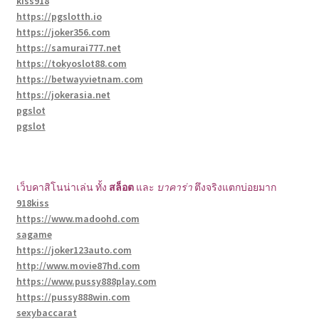
kiss918
https://pgslotth.io
https://joker356.com
https://samurai777.net
https://tokyoslot88.com
https://betwayvietnam.com
https://jokerasia.net
pgslot
pgslot
เว็บคาสิโนน่าเล่น ทั้ง
สล็อต
และ
บาคาร่า
ตึงจริงแตกบ่อยมาก
918kiss
https://www.madoohd.com
sagame
https://joker123auto.com
http://www.movie87hd.com
https://www.pussy888play.com
https://pussy888win.com
sexybaccarat