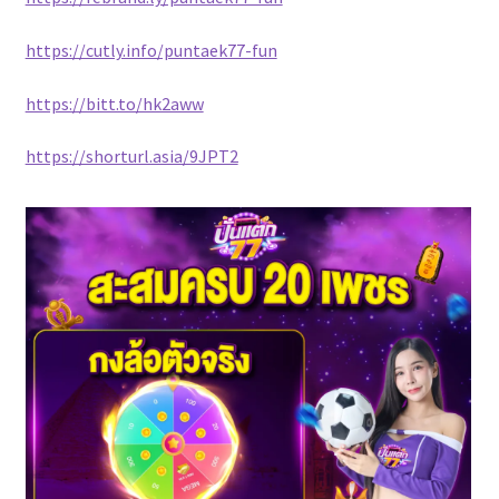
https://cutly.info/puntaek77-fun
https://bitt.to/hk2aww
https://shorturl.asia/9JPT2