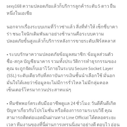
sexy168 ความปลอดภัยแล้วก็บริการลูกค้าระดับ 5 ดาว ยืน
หนึ่งในเอเชีย
นอกจากเรื่องระบบเกมที่ว้าวซ่าแล้ว สิ่งที่ทำให้ เซ็กซี่บาคา
ร่า ชนะใจนักเดิมพันมาอย่างช้านานคือระบบความ
ปลอดภัยขั้นสูงแล้วก็บริการหลังการขายระดับเฟิร์สคลาส
• ระบบรักษาความปลอดภัยข้อมูลสมาชิก: ข้อมูลส่วนตัว
ชื่อ-สกุล บัญชีธนาคาร รวมทั้งประวัติการทำธุรกรรมของ
คุณ จะถูกจัดเก็บเอาไว้ภายในระบบ Secure Socket Layer
(SSL) ระดับเดียวกับที่สถาบันการเงินชั้นนำเลือกใช้ มั่นอก
มั่นใจได้เลยว่าข้อมูลจะไม่มีการรั่วไหล ไม่มีกลุ่มคอล
เซ็นเตอร์โทรมากวนประสาทแน่ๆ
• ทีมซัพพอร์ตระดับมืออาชีพดูแล 24 ชั่วโมง: วันดีคืนดีเกิด
ปัญหาเกี่ยวกับโปรโมชั่น หรือต้องการถามระบบวิธี คุณ
สามารถติดต่อแอดมินผ่านทาง Line Official ได้ตลอดระยะ
เวลา ทีมงานของที่นี่ผ่านการเทรนนิ่งมาอย่างดี ตอบไว อ่อน