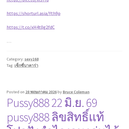
https://shorturl.asia/Yth9p
https://t.co/xH4t0g2fdC
…
Category:
sexy168
Tag:
เซ็กซี่บาคาร่า
Posted on
28 พฤษภาคม 2026
by
Bruce Coleman
Pussy888 22 มิ.ย. 69
pussy888 ลิขสิทธิ์แท้