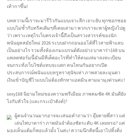
เท้ากาขึ้น!
บทความนี้เราจะมารีวิวกันแบบเจาะลึก เจาะยับ ทุกซอกซอย
แบบไม่ซ้ำกับทริคเดิมๆที่เคยเล่ามา พวกเราจะพาผู้หญิงไปดู
ว่า เพราะเหตุไรเว็บตรงเจ้านี้ถึงเป็นสรวงสวรรค์ของนัก
พนันยุคสมัยใหม่ 2026 ระบบฝากถอนออโต้ที่ไวสายฟ้าแลบ
เป็นอย่างไร รวมทั้งห้องเกมแบรนด์ดังอย่าง บาคาร่า168 บน
แพลตฟอร์มนี้มันมีทีเด็ดอะไรที่ทำให้คนแห่มาลงทะเบียน
จนกระทั่งเว็บไซต์แทบจะแตก คนไหนกันอยากเปิด
ประสบการณ์พนันแบบหรูหราสุนัขเห่า ภาพสวยละมุนตา
เงินเข้าบัญชีไวแบบไม่ต้องทักหาแอดมิน ตามมามุงด่วนค่ะ!
sexy168 นิยามใหม่ของความพรีเมียม ภาพคมชัด 4K มันดียัง
ไงกับหัวใจ (และกระเป๋าตังค์)?
ผู้คนจำนวนมากอาจจะเสนอคำถามว่า อุ๊ยตายพี่สาว แค่
เล่นไพ่บาคาร่า ภาพมันจำต้องชัดระดับ 4K เลยหรอ? แค่
มองเห็นแต้มก็พอแล้วมั้ง โนค่ะ! ความนึกคิดนี้เอาไปทิ้งดิ่ง