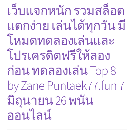
เว็บแจกหนัก รวมสล็อต
แตกง่าย เล่นได้ทุกวัน มี
โหมดทดลองเล่นและ
โปรเครดิตฟรีให้ลอง
ก่อน ทดลองเล่น Top 8
by Zane Puntaek77.fun 7
มิถุนายน 26 พนัน
ออนไลน์