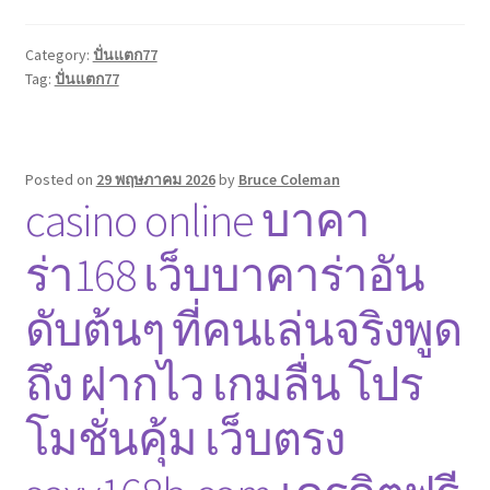
Category:
ปั่นแตก77
Tag:
ปั่นแตก77
Posted on
29 พฤษภาคม 2026
by
Bruce Coleman
casino online บาคา
ร่า168 เว็บบาคาร่าอัน
ดับต้นๆ ที่คนเล่นจริงพูด
ถึง ฝากไว เกมลื่น โปร
โมชั่นคุ้ม เว็บตรง