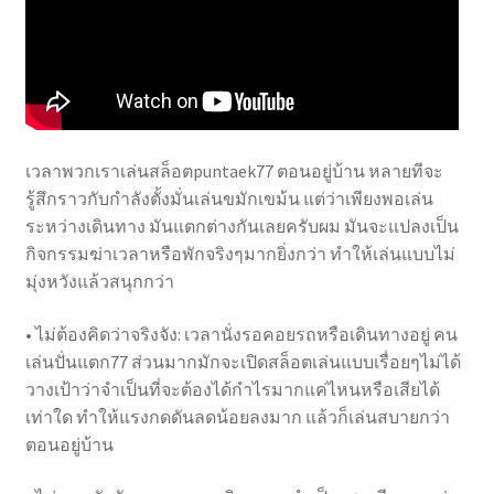
เวลาพวกเราเล่นสล็อตpuntaek77 ตอนอยู่บ้าน หลายทีจะ
รู้สึกราวกับกำลังตั้งมั่นเล่นขมักเขม้น แต่ว่าเพียงพอเล่น
ระหว่างเดินทาง มันแตกต่างกันเลยครับผม มันจะแปลงเป็น
กิจกรรมฆ่าเวลาหรือพักจริงๆมากยิ่งกว่า ทำให้เล่นแบบไม่
มุ่งหวังแล้วสนุกกว่า
• ไม่ต้องคิดว่าจริงจัง: เวลานั่งรอคอยรถหรือเดินทางอยู่ คน
เล่นปั่นแตก77 ส่วนมากมักจะเปิดสล็อตเล่นแบบเรื่อยๆไม่ได้
วางเป้าว่าจำเป็นที่จะต้องได้กำไรมากแค่ไหนหรือเสียได้
เท่าใด ทำให้แรงกดดันลดน้อยลงมาก แล้วก็เล่นสบายกว่า
ตอนอยู่บ้าน