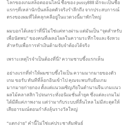
โลกของเกมสล็อตออนไลน์ ชื่อของ pussy888 มักจะเป็นชื่อ
แรกๆที่เหล่านักปั่นสล็อตตัวจริงรำลึกถึง จากประสบการณ์
ตรงของผมที่ได้คลุกคลีอยู่ในแวดวงนี้มาพักใหญ่
ผมบอกได้เลยว่าที่นี่ไม่ใช่แค่ทางผ่าน แต่มันเป็น “จุดสำหรับ
เพื่อนัดพบ” ของคนที่เผลอไผลในความระทึกใจและจังหวะ
สำหรับเพื่อการทำเงินด้ามจับจำต้องได้จริง
เพราะเหตุไรจำเป็นต้องที่นี่? ความซาบซึ้งแรกเห็น
อย่างแรกที่ทำให้ผมซาบซึ้งใจเป็น ความมากมายของตัว
เกม ขอรับ ทันทีที่ล็อกอินเข้าไป คุณจะพบกับธีมเกม
มากมายก่ายกอง ตั้งแต่แนวเผชิญภัยในตำนานจีน เกมแนว
ผลไม้คลาสสิก ไปจนกระทั่งอนิเมชั่นล้ำยุค ซึ่งแต่ละเกมไม่
ได้มีดีแค่ภาพงาม แต่ว่ามากับระบบที่ลื่นไหล ไม่มีสะดุดให้
เสียอารมณ์ตอนกำลังลุ้นรางวัลใหญ่
“แตกง่าย” คำนี้ไม่ใช่แค่ประชาสัมพันธ์