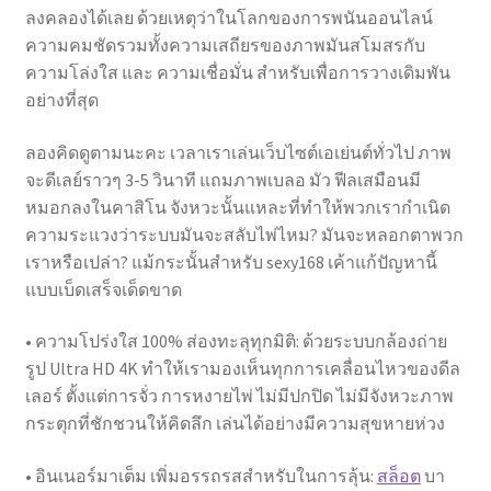
ลงคลองได้เลย ด้วยเหตุว่าในโลกของการพนันออนไลน์
ความคมชัดรวมทั้งความเสถียรของภาพมันสโมสรกับ
ความโล่งใส และ ความเชื่อมั่น สำหรับเพื่อการวางเดิมพัน
อย่างที่สุด
ลองคิดดูตามนะคะ เวลาเราเล่นเว็บไซต์เอเย่นต์ทั่วไป ภาพ
จะดีเลย์ราวๆ 3-5 วินาที แถมภาพเบลอ มัว ฟีลเสมือนมี
หมอกลงในคาสิโน จังหวะนั้นแหละที่ทำให้พวกเรากำเนิด
ความระแวงว่าระบบมันจะสลับไพ่ไหม? มันจะหลอกตาพวก
เราหรือเปล่า? แม้กระนั้นสำหรับ sexy168 เค้าแก้ปัญหานี้
แบบเบ็ดเสร็จเด็ดขาด
• ความโปร่งใส 100% ส่องทะลุทุกมิติ: ด้วยระบบกล้องถ่าย
รูป Ultra HD 4K ทำให้เรามองเห็นทุกการเคลื่อนไหวของดีล
เลอร์ ตั้งแต่การจั่ว การหงายไพ่ ไม่มีปกปิด ไม่มีจังหวะภาพ
กระตุกที่ชักชวนให้คิดลึก เล่นได้อย่างมีความสุขหายห่วง
• อินเนอร์มาเต็ม เพิ่มอรรถรสสำหรับในการลุ้น:
สล็อต
บา