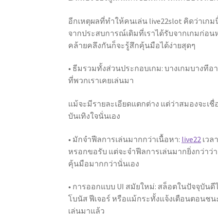
อีกเหตุผลที่ทำให้คนเล่น live22slot คิดว่า
จากประสบการณ์เดิมที่เราได้รับจากเกมก่อนหน้
คล้ายคลึงกันก็จะรู้สึกคุ้นมือได้ง่ายสุดๆ
• ธีมรวมทั้งส่วนประกอบเกม: บางเกมบางทีอาจจ
ที่พวกเราเคยเล่นมา
แม้จะมีรายละเอียดแตกต่าง แต่ว่าสมองจะเชื่
บันเทิงใจนั่นเอง
• มักจำฟีลการเล่นมากกว่าเนื้อหา:
live22
เวลา
หรอกขอรับ แต่จะจำฟีลการเล่นมากยิ่งกว่าว่าต
คุ้นมือมากกว่านั่นเอง
• การออกแบบ UI สมัยใหม่: สล็อตในปัจจุบันดีไ
โบนัส ฟีเจอร์ หรือแม้กระทั้งแจ้งเตือนตอนชนะ
เล่นมาแล้ว