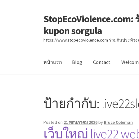
StopEcoViolence.com: 
Skip
Skip
to
to
kupon sorgula
navigation
content
https://www.stopecoviolence.com ร่วมกันประท้
หน้าแรก
Blog
Contact
Welcome
หน้าแรก
Blog
Contact
Welcome to the famil
ป้ายกำกับ:
live22sl
Posted on
21 พฤษภาคม 2026
by
Bruce Coleman
เว็บใหญ่ live22 