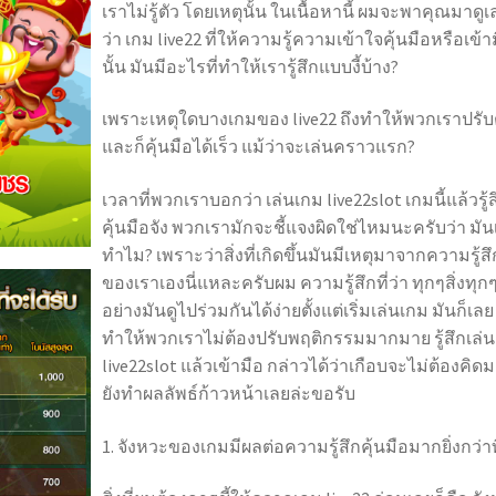
เราไม่รู้ตัว โดยเหตุนั้น ในเนื้อหานี้ ผมจะพาคุณมาดูเ
ว่า เกม live22 ที่ให้ความรู้ความเข้าใจคุ้นมือหรือเข้า
นั้น มันมีอะไรที่ทำให้เรารู้สึกแบบงี้บ้าง?
เพราะเหตุใดบางเกมของ live22 ถึงทำให้พวกเราปรับ
และก็คุ้นมือได้เร็ว แม้ว่าจะเล่นคราวแรก?
เวลาที่พวกเราบอกว่า เล่นเกม live22slot เกมนี้แล้วรู้ส
คุ้นมือจัง พวกเรามักจะชี้แจงผิดใช่ไหมนะครับว่า มัน
ทำไม? เพราะว่าสิ่งที่เกิดขึ้นมันมีเหตุมาจากความรู้สึ
ของเราเองนี่แหละครับผม ความรู้สึกที่ว่า ทุกๆสิ่งทุก
อย่างมันดูไปร่วมกันได้ง่ายตั้งแต่เริ่มเล่นเกม มันก็เลย
ทำให้พวกเราไม่ต้องปรับพฤติกรรมมากมาย รู้สึกเล่น
live22slot แล้วเข้ามือ กล่าวได้ว่าเกือบจะไม่ต้องคิด
ยังทำผลลัพธ์ก้าวหน้าเลยล่ะขอรับ
1. จังหวะของเกมมีผลต่อความรู้สึกคุ้นมือมากยิ่งกว่าท