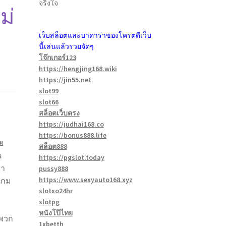
จริงใจ
ม่
เว็บสล็อตและบาคาร่าของโครตดีเว็บ
นี้เล่นแล้วรวยจัดๆ
โจ๊กเกอร์123
https://hengjing168.wiki
https://jin55.net
slot99
slot66
สล็อตเว็บตรง
https://judhai168.co
https://bonus888.life
ย
สล็อต888
น
https://pgslot.today
มา
pussy888
https://www.sexyauto168.xyz
 เกม
slotxo24hr
slotpg
หนังโป๊ไทย
่พวก
1xbetth