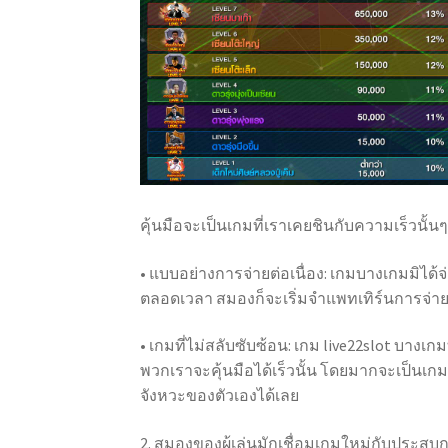
คุ้นมือจะเป็นเกมที่เราเคยชินกับความเร็วนั้นๆอ
• แบบอย่างการจ่ายต่อเนื่อง: เกมบางเกมมิได้จ่
ตลอดเวลา สมองก็จะเริ่มจำแพทเทิร์นการจ่ายอย่
• เกมที่ไม่สลับซับซ้อน: เกม live22slot บา
พวกเราจะคุ้นมือได้เร็วนั้น โดยมากจะเป็นเ
จังหวะของตัวเองได้เลย
2. สมองของผู้เล่นมักเชื่อมเกมใหม่กับประสบก