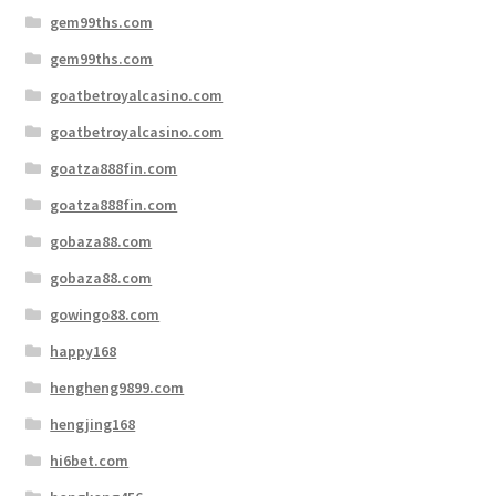
gem99ths.com
gem99ths.com
goatbetroyalcasino.com
goatbetroyalcasino.com
goatza888fin.com
goatza888fin.com
gobaza88.com
gobaza88.com
gowingo88.com
happy168
hengheng9899.com
hengjing168
hi6bet.com