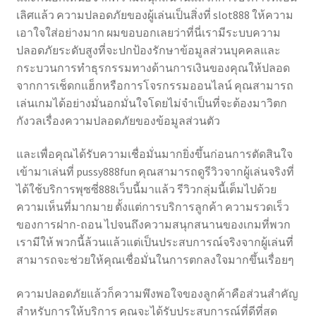
เลิศแล้ว ความปลอดภัยของผู้เล่นเป็นสิ่งที่ slot888 ให้ความ
เอาใจใส่อย่างมาก ผมขอบอกเลยว่าที่นี่เรามีระบบความ
ปลอดภัยระดับสูงที่จะปกป้องรักษาข้อมูลส่วนบุคคลและ
กระบวนการทำธุรกรรมทางด้านการเงินของคุณให้ปลอด
จากการเช็ดกแฮ็กหรือการโจรกรรมออนไลน์ คุณสามารถ
เล่นเกมได้อย่างมั่นอกมั่นใจโดยไม่จำเป็นที่จะต้องมาวิตก
กังวลเรื่องความปลอดภัยของข้อมูลส่วนตัว
และเพื่อคุณได้รับความเชื่อมั่นมากยิ่งขึ้นก่อนการตัดสินใจ
เข้ามาเล่นที่ pussy888fun คุณสามารถดูรีวิวจากผู้เล่นจริงที่
ได้ใช้บริการพุซซี่888เว็บนี้มาแล้ว รีวิวกลุ่มนี้เต็มไปด้วย
ความเห็นที่มากมาย ตั้งแต่การบริการลูกค้า ความรวดเร็ว
ของการฝาก-ถอน ไปจนถึงความสนุกสนานของเกมที่พวก
เรามีให้ พวกนี้ล้วนแล้วแต่เป็นประสบการณ์จริงจากผู้เล่นที่
สามารถจะช่วยให้คุณเชื่อมั่นในการตกลงใจมากขึ้นเรื่อยๆ
ความปลอดภัยแล้วก็ความพึงพอใจของลูกค้าคือส่วนสำคัญ
สำหรับการให้บริการ คุณจะได้รับประสบการณ์ที่ดีที่สุด