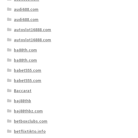
audi688.com
audi688.com
autoslot16888.com
autoslot16888.com
ba88th.com
ba88th.com
babet555.com
babet555.com
Baccarat
baj88thb
baj88thbz.com
betboxclubs.com
betflixtikto.info