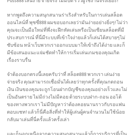
Puss888 เล่นง่าย จ่ายจริง ไม่มีบิด รีวิวผู้ใช้งานจริงเยอะ!
หากพูดถึงความสนุกสนานร่าเริงสำหรับในการเล่นสล็อต
ออนไลน์ที่ พุซซี่888 ผมขอบอกเลยว่ามันง่ายอย่างยิ่งๆ! ไม่ว่า
คุณจะเป็นมือใหม่ที่พึ่งจะฝึกหัดเล่นหรือเป็นเซียนสล็อตที่มี
ประสบการณ์ ที่นี่มีระบบที่เข้าใจง่ายแล้วก็เล่นได้สบายๆไม่
ซับซ้อน หน้าเว็บพวกเราออกแบบมาให้เข้าถึงได้ง่าย และก็
มีข้อเสนอแนะแจ่มชัดทำให้การเริ่มเล่นเกมของคุณเกิด
เรื่องราบรื่น
จำต้องบอกตรงนี้เลยครับว่าที่ สล็อต888 พวกเรา เล่นง่าย
จ่ายจริง คุณสามารถเชื่อมั่นได้เลยว่าทุกครั้งที่คุณกดถอน
เงิน เงินของคุณจะถูกโอนฝากบัญชีของคุณอย่างเร็วและไม่
เป็นอันตราย ไม่มีถ่วงไม่มีคอย ด้วยระบบฝาก-ถอน ออโต้
ของทางพวกเรา ไม่มีปัญหาว่าต้องคอยนานราวกับรอแฟน
ตอบแชท! แล้วก็นี่คือสิ่งที่ทำให้ผู้เล่นผู้คนจำนวนไม่ใช้น้อย
กลับมาเล่นที่นี่ครั้งแล้วครั้งเล่า
และก็นอกเหนือจากความสนุกสนานแล้วก็การบริการที่เป็น