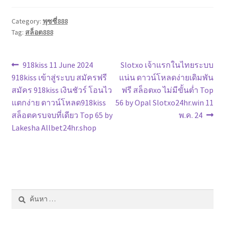
Category:
พุซซี่888
Tag:
สล็อต888
แนะแนว
Previous
Next
918kiss 11 June 2024
Slotxo เจ้าแรกในไทยระบบ
post:
post:
918kiss เข้าสู่ระบบ สมัครฟรี
แน่น ดาวน์โหลดง่ายเดิมพัน
เรื่อง
สมัคร 918kiss เงินชัวร์ โอนไว
ฟรี สล็อตxo ไม่มีขั้นต่ำ Top
แตกง่าย ดาวน์โหลด918kiss
56 by Opal Slotxo24hr.win 11
สล็อตครบจบที่เดียว Top 65 by
พ.ค. 24
Lakesha Allbet24hr.shop
ค้นหา
สำหรับ: