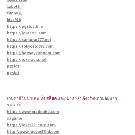
1xbetth
funny18
kiss918
https://pgslotth.io
https://joker356.com
https://samurai777.net
https://tokyoslot88.com
https://betwayvietnam.com
https://jokerasia.net
pgslot
pgslot
เว็บคาสิโนน่าเล่น ทั้ง
สล็อต
และ
บาคาร่า
ตึงจริงแตกบ่อยมาก
918kiss
https://www.madoohd.com
sagame
https://joker123auto.com
http://www.movie87hd.com