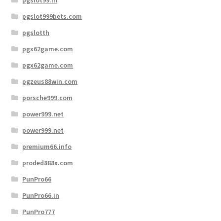
pgslot99.in
pgslot999bets.com
pgslotth
pgx62game.com
pgx62game.com
pgzeus88win.com
porsche999.com
power999.net
power999.net
premium66.info
proded888x.com
PunPro66
PunPro66.in
PunPro777