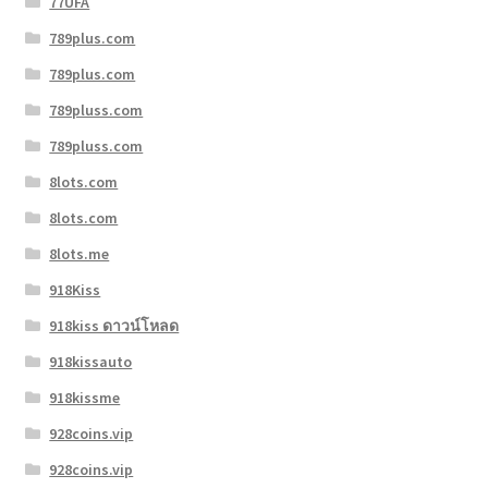
77UFA
789plus.com
789plus.com
789pluss.com
789pluss.com
8lots.com
8lots.com
8lots.me
918Kiss
918kiss ดาวน์โหลด
918kissauto
918kissme
928coins.vip
928coins.vip