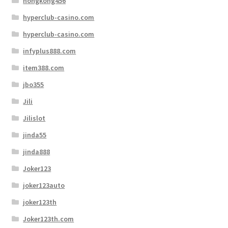
hongkong456
hyperclub-casino.com
hyperclub-casino.com
infyplus888.com
item388.com
jbo355
Jili
Jilislot
jinda55
jinda888
Joker123
joker123auto
joker123th
Joker123th.com