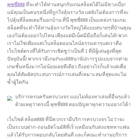
พุซซี่888
ที่จะทำให้ท่านสนุกกับเกมสล็อตได้ไม่มีทางเบื่อ!
แม้คุณเป็นคนๆหนึ่งที่ถูกใจลุ้นรางวัล แต่ยังไม่ต้องการที่จะ
ไปลุ้นที่ล็อตเตอรี่นอกบ้าน ที่นี่ พุซซี่888 เป็นแหล่งรวมเกม
สล็อตที่จะทำให้ท่านลุ้นรางวัลใหญ่ได้แบบสบายๆที่บ้านคุณ
เอง!ไม่ต้องออกไปไหน เพียงแต่มีเน็ตมีมือถือก็เล่นได้! พวก
เราไม่ใช่เพียงแค่เว็บสล็อตออนไลน์ธรรมดาๆแต่เราคือ
เว็บไซต์ตรงที่ได้รับการเชิดชูว่าเป็นที่ 1 ที่มีผู้เล่นสูงที่สุด
ปัจจุบันนี้! พวกเรามีเกมPuss888นานัปการรูปแบบจากค่าย
เกมชั้นหนึ่งมากไม่น้อยเลยทีเดียว ถึงอย่างไรก็แล้วแต่เพื่อ
คุณได้สัมผัสประสบการณ์การเล่นที่เหมาะสมที่สุดและไม่
ซ้ำผู้ใดกัน
บริการครบครันครบวงจร แบบไม่ต้องหาเล่นที่อื่นๆแล้ว
ด้วยเหตุว่าตรงนี้ พุซซี่888 ตอบปัญหาทุกความอยากได้ !
เว็บไซต์ สล็อต888 ที่นี่พวกเรามีบริการครบวงจร ไม่ว่าจะ
เป็นระบบฝาก-ถอนอัตโนมัติที่เร็วเหมือนกับส่งแชทหาแฟน
แล้วได้รับการตอบกลับโดยทันที และก็คณะทำงานบริการ