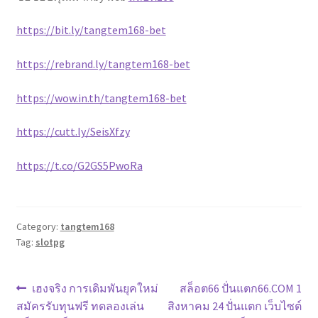
https://bit.ly/tangtem168-bet
https://rebrand.ly/tangtem168-bet
https://wow.in.th/tangtem168-bet
https://cutt.ly/SeisXfzy
https://t.co/G2GS5PwoRa
Category:
tangtem168
Tag:
slotpg
แนะแนว
Previous
Next
เฮงจริง การเดิมพันยุคใหม่
สล็อต66 ปั่นแตก66.COM 1
post:
post:
สมัครรับทุนฟรี ทดลองเล่น
สิงหาคม 24 ปั่นแตก เว็บไซต์