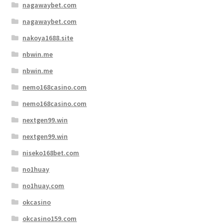
nagawaybet.com
nagawaybet.com
nakoya1688.site
nbwin.me
nbwin.me
nemo168casino.com
nemo168casino.com
nextgen99.win
nextgen99.win
niseko168bet.com
no1huay
no1huay.com
okcasino
okcasino159.com