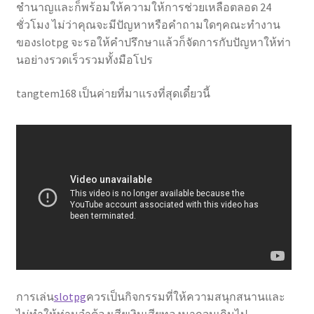
ชำนาญและก็พร้อมให้ความให้การช่วยเหลือตลอด 24
ชั่วโมง ไม่ว่าคุณจะมีปัญหาหรือคำถามใดๆคณะทำงาน
ของslotpg จะรอให้คำปรึกษาแล้วก็จัดการกับปัญหาให้ท่า
นอย่างรวดเร็วรวมทั้งมือโปร
tangtem168 เป็นค่ายที่มาแรงที่สุดเดี๋ยวนี้
การเล่น
slotpg
ควรเป็นกิจกรรมที่ให้ความสนุกสนานและ
ไม่ทำให้ท่านจำต้องเสียเงินเสียทองมากจนเกินไป