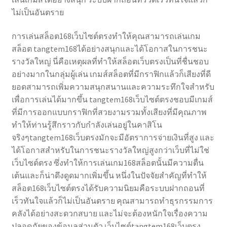
ไม่เป็นอันตราย
การเล่นสล็อต168เว็บไซต์ตรงทำให้คุณสามารถเล่นเกม
สล็อต tangtem168ได้อย่างสนุกและได้โอกาสในการชนะ
รางวัลใหญ่ นี่คือเหตุผลที่ทำให้สล็อตเว็บตรงเป็นที่ชื่นชอบ
อย่างมากในกลุ่มผู้เล่น เกมส์สล็อตที่มีกราฟิกแล้วก็เสียงที่ดี
ยอดสามารถเพิ่มความสนุกสนานและความระทึกใจสำหรับ
เพื่อการเล่นได้มากขึ้น tangtem168เว็บไซต์ตรงชอบมีเกมส์
ที่มีการออกแบบกราฟิกที่สวยงามรวมทั้งเสียงที่มีคุณภาพ
ทำให้ท่านรู้สึกราวกับกำลังเล่นอยู่ในคาสิโน
จริงๆtangtem168เว็บตรงมักจะมีอัตราการจ่ายเงินที่สูง และ
ได้โอกาสสำหรับในการชนะรางวัลใหญ่สูงกว่าเว็บที่ไม่ใช่
เว็บไซต์ตรง ซึ่งทำให้การเล่นเกม168สล็อตนั้นมีความตื่น
เต้นและก็น่าดึงดูดมากเพิ่มขึ้น หนึ่งในปัจจัยสำคัญที่ทำให้
สล็อต168เว็บไซต์ตรงได้รับความนิยมคือระบบฝากถอนที่
เร็วทันใจแล้วก็ไม่เป็นอันตราย คุณสามารถทำธุรกรรมการ
คลังได้อย่างสะดวกสบาย และไม่จะต้องหนักใจเรื่องความ
ปลอดภัยของข้อมูลส่วนตัว เว็บไซต์tangtem168เว็บตรง