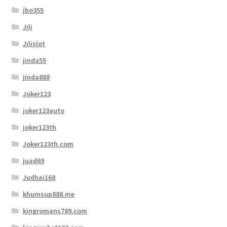
jbo355
Jili
Jilislot
jinda55
jinda888
Joker123
joker123auto
joker123th
Joker123th.com
juad69
Judhai168
khumsup888.me
kingromans789.com