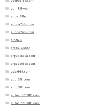
acebet789.com
adm789.vip
allbet24hr
allone745s.com
allone745s.com
alot666
aress77.shop
argus16888.com
argus16888.com
asb9999.com
audi688.com
audi688.com
autoslot16888.com
autoslot16888.com