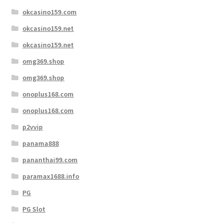
okcasino159.com
okcasino159.net
okcasino159.net
omg369.shop
omg369.shop
onoplus168.com
onoplus168.com
p2vvip
panama888
pananthai99.com
paramax1688.info
PG
PG Slot