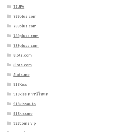
77UFA
789plus.com
789plus.com
789pluss.com
789pluss.com
8lots.com
8lots.com
8lots.me
918Kiss
918kiss ดาวน์โหลด
918kissauto
918kissme
928coins.vip