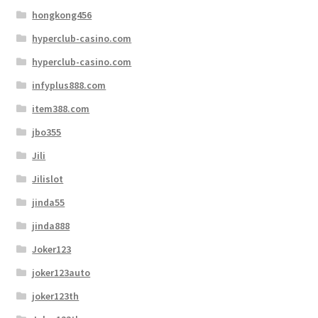
hongkong456
hyperclub-casino.com
hyperclub-casino.com
infyplus888.com
item388.com
jbo355
Jili
Jilislot
jinda55
jinda888
Joker123
joker123auto
joker123th