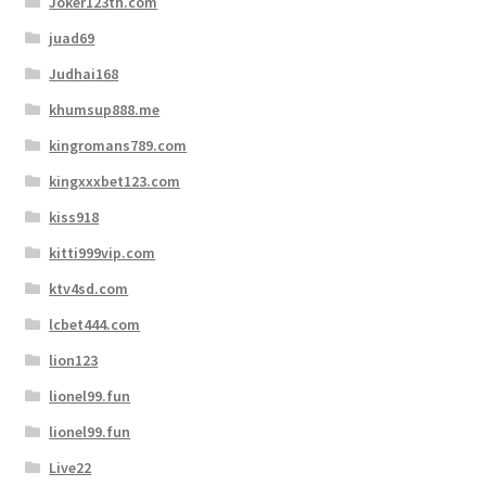
Joker123th.com
juad69
Judhai168
khumsup888.me
kingromans789.com
kingxxxbet123.com
kiss918
kitti999vip.com
ktv4sd.com
lcbet444.com
lion123
lionel99.fun
lionel99.fun
Live22