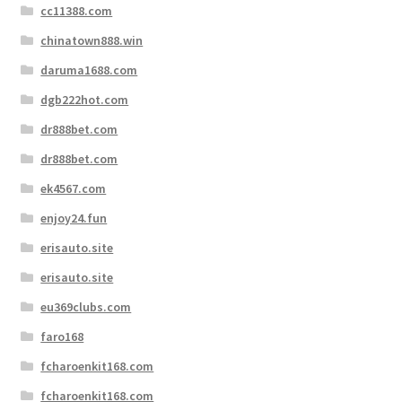
cc11388.com
chinatown888.win
daruma1688.com
dgb222hot.com
dr888bet.com
dr888bet.com
ek4567.com
enjoy24.fun
erisauto.site
erisauto.site
eu369clubs.com
faro168
fcharoenkit168.com
fcharoenkit168.com