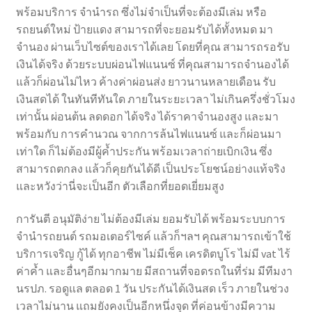
พร้อมบริการ จำนำรถ ซึ่งไม่จำเป็นที่จะต้องมีเล่ม หรือ
รถยนต์ใหม่ ป้ายแดง สามารถที่จะยอมรับได้ทั้งหมด มา
จำนอง ผ่านเว็บไซต์ของเราได้เลย โดยที่คุณ สามารถรอรับ
เงินได้จริง ด้วยระบบผ่อนไฟแนนซ์ ที่คุณสามารถจำนองได้
แล้วก็ผ่อนไม่ไหว ค้างค่าผ่อนส่ง ยาวนานหลายเดือน รับ
เงินสดได้ ในทันทีทันใด ภายในระยะเวลา ไม่เกินครึ่งชั่วโมง
เท่านั้น ผ่อนต้น ลดดอก ได้จริง ได้ราคาจำนองสูง และมา
พร้อมกับ การคำนวณ จากการล้นไฟแนนซ์ และก็ผ่อนมา
เท่าใด ก็ไม่ต้องมีผู้ค้ำประกัน พร้อมเวลาถ่ายเบิกเงิน ซึ่ง
สามารถตกลง แล้วก็คุยกันได้ดี เป็นประโยชน์อย่างแท้จริง
และหวังว่านี่จะเป็นอีก ตัวเลือกที่ยอดเยี่ยมสูง
การันตี อนุมัติง่าย ไม่ต้องมีเล่ม ยอมรับได้ พร้อมระบบการ
จำนำรถยนต์ รถมอเตอร์ไซค์ แล้วก็ฯลฯ คุณสามารถเข้าใช้
บริการเจริญ กู้ได้ ทุกอาชีพ ไม่มีเช็ค เครดิตบูโร ไม่มี vat ไร้
ค่าค้ำ และอื่นๆอีกมากมาย มีสถานที่จอดรถในที่ร่ม มีทีมงา
นรปภ. รอดูแล ตลอด 1 วัน ประกันได้เงินสด เร็ว ภายในช่วง
เวลาไม่นาน แถมยังคงเป็นอีกหนึ่งจุด ที่ค่อนข้างมีความ