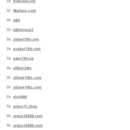
928coins.vip
9kpluss.com
ABA
ABAGroup2
abbet789.com
acebet789.com
adm789.vip
allbet24hr
allone745s.com
allone745s.com
alot666
aress77.shop
argus16888.com
argus16888.com