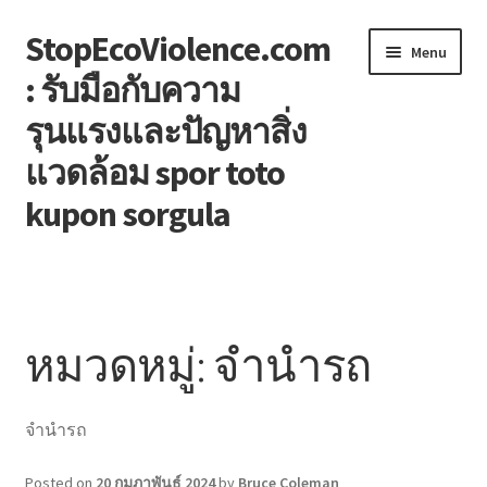
StopEcoViolence.com
Skip
Skip
Menu
to
to
: รับมือกับความ
navigation
content
รุนแรงและปัญหาสิ่ง
แวดล้อม spor toto
kupon sorgula
หน้าแรก
Blog
หมวดหมู่:
จำนำรถ
Contact
จำนำรถ
Welcome to the family!
Posted on
20 กุมภาพันธ์ 2024
by
Bruce Coleman