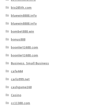
bio285th.com
bluewin8888.info
bluewin8888.info
bombet888.win
bonus888
boonlert1688.com
boonlert1688.com
Business, Small Business
cafe444
carlo999.net
cashgame168
Casino
cc11388.com