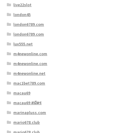
live22slot
london45
london6789.com
london6789.com
lux555.net
m4newonline.com
m4newonline.com
m4newonline.net
mac1bet789.com
macau69
macau69 สมัคร
marinapluss.com
mario678.club
mario678.club