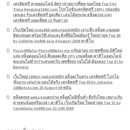
เครดิตฟรี หวยออนไลน์ อัตราจ่ายมากที่สุด ของไทย Top 5 by
Tresa hengjing168d.com โปรโมชั่นเครดิตฟรี 100% กล่องสุ่ม
เฮงเฮง รับเครดิตฟรี ยูสเดียว เล่นได้ทุกเกม สล็อต168 แจก
เครดิตฟรี เยอะที่สุด 22 กันยา 26
เว็บเปิดใหม่ jinda888 websiteแจกหนัก เจาะลึก สล็อต เกมยอด
ฮิตแห่งยุค พร้อมวิธีเล่นและสิ่งที่มือใหม่ต้องรู้ ใหม่ล่าสุด Top 86
by Collette Jin888.asia 9 August 2569 คาสิโน
Pussy888play Pussy888play.me 4 กันยายน 69 พุซซี่888 มิติใหม่
แห่ง สล็อตออนไลน์ คืนยอดเสีย 10% เกมสล็อต คาสิโนออนไลน์
คนเล่นไม่ต่ำกว่าแสนทุกวัน พุซซี่888 รอไม่ได้ ต้องลอง Top 67 by
Berniece
เว็บใหญ่ 188bet webแจกหนัก สล็อตเว็บตรง เครดิตฟรี โปรโม
ชั่นแรง เล่นง่าย ถอนได้จริง เครดิตฟรี Top 89 by Johanna
188Bets4.com 25 August 69 พนัน
สล็อต888 websiteแตกง่าย สล็อตไม่มีขั้นต่ำ ดีจริงไหม เหมาะกับ
สายทุนน้อยหรือเปล่า คาสิโน เว็บเปิดใหม่ ใหม่ล่าสุด Top 31 by
Candelaria jin888.run 22 JUN 2569