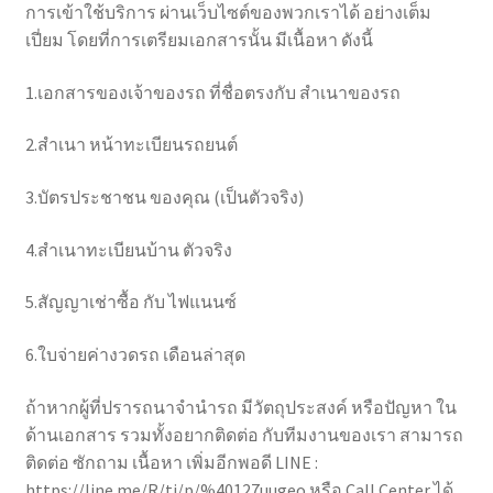
การเข้าใช้บริการ ผ่านเว็บไซต์ของพวกเราได้ อย่างเต็ม
เปี่ยม โดยที่การเตรียมเอกสารนั้น มีเนื้อหา ดังนี้
1.เอกสารของเจ้าของรถ ที่ชื่อตรงกับ สำเนาของรถ
2.สำเนา หน้าทะเบียนรถยนต์
3.บัตรประชาชน ของคุณ (เป็นตัวจริง)
4.สำเนาทะเบียนบ้าน ตัวจริง
5.สัญญาเช่าซื้อ กับ ไฟแนนซ์
6.ใบจ่ายค่างวดรถ เดือนล่าสุด
ถ้าหากผู้ที่ปรารถนาจำนำรถ มีวัตถุประสงค์ หรือปัญหา ใน
ด้านเอกสาร รวมทั้งอยากติดต่อ กับทีมงานของเรา สามารถ
ติดต่อ ซักถาม เนื้อหา เพิ่มอีกพอดี LINE :
https://line.me/R/ti/p/%40127uugeo หรือ Call Center ได้