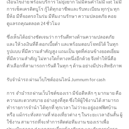
เงื่อนไขง่าย พร้อมบริการ ไม่ยุ่งยาก ไม่มีคนค้ำไม่มี vat ไม่มี
การเช็คเครดิตบูโร กู้ได้ทุกอาชีพและรับทะเบียน ทุกรุ่น ทุก
ยี่ห้อ มีที่จอดรถในร่ม มีทีมงานรักษา ความปลอดภัย คอย
ดูแลรถคุณตลอด 24 ชั่วโมง
ซึ่งเห็นได้อย่างชัดเจนว่า การันตีทางด้านความปลอดภัย
และให้วงเงินที่ดี ดอกเบี้ยต่ำ และพร้อมตอบโจทย์ได้ ในทุก
รูปแบบ ที่มีความสำคัญสูง แถมเป็น จุดที่ค่อนข้างยอดเยี่ยม
ที่มีความสำคัญ ไม่ทางใดก็ทางหนึ่งอีกด้วย จึงทำให้นี่คือ
ตัวเลือกที่สามารถการันตี ในทุก ๆ ด้าน อย่างมีประสิทธิภาพ
รับจำนำรถ ผ่านเว็บไซต์ออนไลน์ Jumnum for cash
การ
จำนำรถ
ผ่านเว็บไซต์ของเรา มีข้อดีหลัก ๆ มากมาย คือ
ความสะดวกสบาย อย่างสูงที่สุด ซึ่งให้ผู้ใช้งานได้ สามารถ
ทำรายการจำนำ ได้ทุกที่ ทุกเวลา ไม่ว่าจะอยู่ออฟฟิศบ้าน
หรือ แม้กระทั่งสถานที่ ท่องเที่ยวต่าง ๆ ในระยะเวลาอันสั้น ผู้
ใช้งาน สามารถที่จะทำการติดต่อทีมงาน ของเราเพื่อ