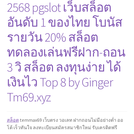
2568 pgslot เว็บสล็อต
อันดับ 1 ของไทย โบนัส
รายวัน 20% สล็อต
ทดลองเล่นฟรีฝาก-ถอน
3 วิ สล็อต ลงทุนง่าย ได้
เงินไว Top 8 by Ginger
Tm69.xyz
สล็อต
temmax69 เว็บตรง วอเลท ฝากถอนไม่มีอย่างต่ำ ออ
โต้ เร็วทันใจ ลงทะเบียนสมัครสมาชิกใหม่ รับเครดิตฟรี