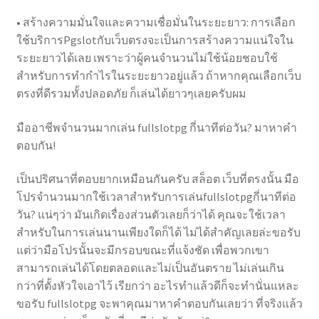
• สร้างความมั่นใจและความเชื่อมั่นในระยะยาว: การเลือก
ใช้บริการPgslotกับเว็บตรงจะเป็นการสร้างความแน่ใจใน
ระยะยาวได้เลย เพราะว่าผู้คนจำนวนไม่ใช้น้อยชอบใช้
สำหรับการทำกำไรในระยะยาวอยู่แล้ว ถ้าหากคุณเลือกเว็บ
ตรงที่ดีรวมทั้งปลอดภัย ก็เล่นได้ยาวๆเลยครับผม
มืออาชีพจำนวนมากเล่น fullslotpg กี่นาทีต่อวัน? มาหาคำ
ตอบกัน!
เป็นปริศนาที่ตอบยากเหมือนกันครับ สล็อต เว็บที่ตรงนั้น มือ
โปรจำนวนมากใช้เวลาสำหรับการเล่นfullslotpgกี่นาทีต่อ
วัน? แน่ๆว่า มันเกิดเรื่องส่วนตัวเลยก็ว่าได้ คุณจะใช้เวลา
สำหรับในการเล่นนานเพียงใดก็ได้ ไม่ได้สำคัญเลยล่ะขอรับ
แต่ว่ามือโปรนั้นจะมีกรอบขณะที่แจ้งชัด เพื่อพวกเขา
สามารถเล่นได้โดยตลอดและไม่เป็นอันตราย ไม่เล่นเกิน
กว่าที่ตั้งหัวใจเอาไว้ เรียกว่า อะไรทำแล้วดีก็จะทำนั่นแหละ
ขอรับ fullslotpg จะพาคุณมาหาคำตอบกันเลยว่า ที่จริงแล้ว