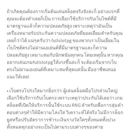
ถ้าเกิดคุณต้องการเริ่มต้นเล่นสล็อตจริงจังล่ะก็ อย่างแรกที่
คุณจะต้องทำเลยก็เป็น การเลือกใช้บริการกับเว็บไซต์ที่มี
มาตรฐานแล้วก็ความปลอดภัยสูง เพราะเหตุว่ามันเป็น
เครื่องหมายรับประกันความปลอดภัยที่ยอดเยี่ยมสำหรับคุณ
เลยก็ว่าได้ แน่ๆครับว่า fullslotpg ของพวกเราเป็นเยี่ยมใน
เว็บไซต์ตรงไม่ผ่านเอเย่นต์ที่มีมาตรฐานและก็ความ
ปลอดภัยสูง เหมาะสมกับนักพนันทุกคน โดยเหตุนั้น หากคุณ
อยากเล่นเกมfullslotpgให้เก่งขึ้นล่ะก็ จะต้องเริ่มจากเว็บ
ตรงไม่ผ่านเอเย่นต์ที่เหมาะสมที่สุดแค่นั้น มืออาชีพเสนอ
แนะให้เลย!
• เว็บตรงโปร่งใสมากยิ่งกว่า: ผู้เล่นสล็อตมือโปรส่วนใหญ่
เลือกใช้บริการกับเว็บตรง เพราะเหตุว่าประกันได้เลยว่า เกม
สล็อตที่เปิดให้บริการนั้นใช้ระบบ RNG สำหรับเพื่อการสุ่มคำ
ตอบต่างๆทำให้มีความโล่งใส วิเคราะห์ได้จริง ไม่มีการล็อก
ยูสหรือปรับอัตราการชำระเงินรางวัลใดๆทั้งหมดทั้งปวง
ทั้งหมดทุกอย่างจะเป็นไปตามระบบต่างๆของค่าย