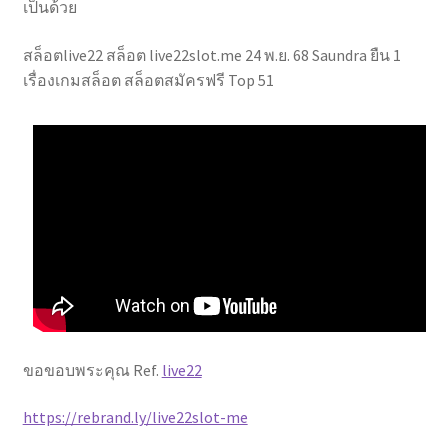
เป็นด้วย
สล็อตlive22 สล็อต live22slot.me 24 พ.ย. 68 Saundra ยืน 1
เรื่องเกมสล็อต สล็อตสมัครฟรี Top 51
ขอขอบพระคุณ Ref.
live22
https://rebrand.ly/live22slot-me