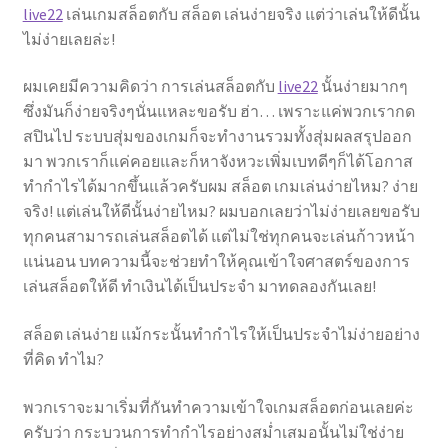
live22
เล่นเกมสล็อตกับ สล็อต เล่นง่ายจริง แต่ว่าเล่นให้ดีนั้น
ไม่ง่ายเลยล่ะ!
ผมเคยมีความคิดว่า การเล่นสล็อตกับ
live22
นั้นง่ายมากๆ
ซึ่งมันก็ง่ายจริงๆนั่นแหละขอรับ ฮ่า… เพราะแค่พวกเรากด
สปินไป ระบบสุ่มของเกมก็จะทำงานรวมทั้งสุ่มผลสรุปออก
มา พวกเราก็แค่คอยและก็หาจังหวะเพิ่มเบทดีๆก็ได้โอกาส
ทำกำไรได้มากขึ้นแล้วครับผม สล็อต เกมเล่นง่ายไหม? ง่าย
จริง! แต่เล่นให้ดีนั้นง่ายไหม? ผมบอกเลยว่าไม่ง่ายเลยขอรับ
ทุกคนสามารถเล่นสล็อตได้ แต่ไม่ใช่ทุกคนจะเล่นก้าวหน้า
แน่นอน บทความนี้จะช่วยทำให้คุณเข้าใจศาสตร์ของการ
เล่นสล็อตให้ดี ทำเงินได้เป็นประจำ มาทดลองกันเลย!
สล็อต เล่นง่าย แม้กระนั้นทำกำไรให้เป็นประจำไม่ง่ายอย่าง
ที่คิด ทำไม?
พวกเราจะมาเริ่มที่กันทำความเข้าใจเกมสล็อตก่อนเลยค่ะ
ครับว่า กระบวนการทำกำไรอย่างสม่ำเสมอนั้นไม่ใช่ง่าย