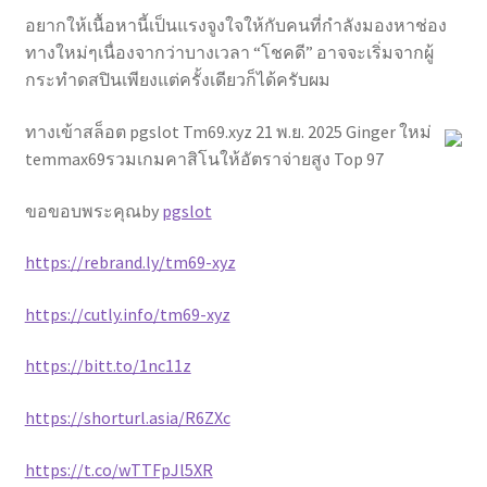
อยากให้เนื้อหานี้เป็นแรงจูงใจให้กับคนที่กำลังมองหาช่อง
ทางใหม่ๆเนื่องจากว่าบางเวลา “โชคดี” อาจจะเริ่มจากผู้
กระทำดสปินเพียงแต่ครั้งเดียวก็ได้ครับผม
ทางเข้าสล็อต pgslot Tm69.xyz 21 พ.ย. 2025 Ginger ใหม่
temmax69รวมเกมคาสิโนให้อัตราจ่ายสูง Top 97
ขอขอบพระคุณby
pgslot
https://rebrand.ly/tm69-xyz
https://cutly.info/tm69-xyz
https://bitt.to/1nc11z
https://shorturl.asia/R6ZXc
https://t.co/wTTFpJl5XR