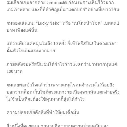
ผมเลือกเกมจากค่าย temmax69 ก่อน เพราะเห็นรีวิวมาก
เกมภาพสวย และก็ที่สำคัญเป็น “แตกบ่อย” อย่างที่เขาว่ากัน
ผมลองเล่นเกม “Lucky Neko” หรือ “เนโกะนำโชค” เบทละ 1
บาท เพียงแค่นั้น
แต่ว่าเพียงแค่หมุนไม่ถึง 10 ครั้ง ก็เข้าฟรีสปิน! ในช่วงเวลา
นั้นหัวใจเต้นแรงมากมาย
ภายหลังจบฟรีสปิน ผมได้กำไรราว 300 กว่าบาทจากทุนแค่
100 บาท
ผมเลยพอเข้าใจแล้วว่า เพราะเหตุไรคนจำนวนไม่น้อยถึง
บอกว่า สล็อต เว็บไซต์ตรงแตกง่าย เนื่องจากมันแตกง่ายจริง
ไม่จำเป็นที่จะต้องใช้ทุนมากก็ลุ้นได้กำไร
ความปลอดภัยคือสิ่งที่ทำให้ผมเชื่อมั่น
สิ่งหนึ่งที่ผมชอบมากมายคือ ระบบความปลอดภัยของ