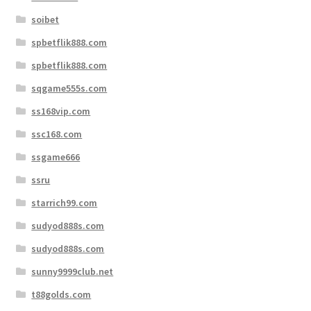
soibet
spbetflik888.com
spbetflik888.com
sqgame555s.com
ss168vip.com
ssc168.com
ssgame666
ssru
starrich99.com
sudyod888s.com
sudyod888s.com
sunny9999club.net
t88golds.com