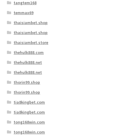
tangtem168
temmax69
thaisiambet.shop
thaisiambet.shop
thaisiambet.store
thehulk888.com
thehulk888.net
thehulk888.net
thorin99.shop
thorin99.shop
tia8kingbet.com
tia8kingbet.com
tong168win.com
tong168win.com