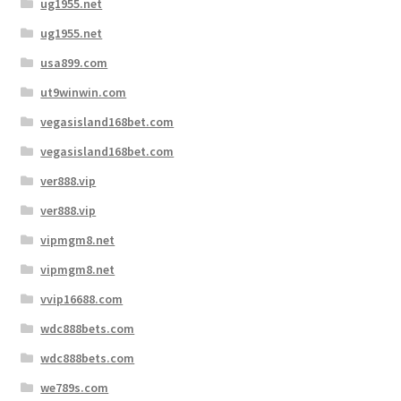
ug1955.net
ug1955.net
usa899.com
ut9winwin.com
vegasisland168bet.com
vegasisland168bet.com
ver888.vip
ver888.vip
vipmgm8.net
vipmgm8.net
vvip16688.com
wdc888bets.com
wdc888bets.com
we789s.com