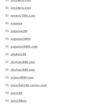
run24pro.com
runway789s.com
sagame
sagame168
sagame168th
sagame168th.com
sbobet168
sbotop1688.com
sbotop1688.com
sclass8888.com
sexxybet168-casino.com
sexy168
sexy168vip