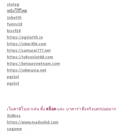
slotpg
หนังโป๊ไทย
1xbetth
funny18
kiss918
https://pgslotth.io
https://joker356.com
https://samurai777.net
https://tokyoslot88.com
https://betwayvietnam.com
https://jokerasia.net
pgslot
pgslot
เว็บคาสิโนน่าเล่น ทั้ง
สล็อต
และ
บาคาร่า
ตึงจริงแตกบ่อยมาก
918kiss
https://www.madoohd.com
sagame