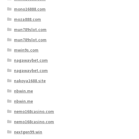
mono16888.com
moza888.com
mun789slot.com
mun789slot.com
mwin9s.com
nagawaybet.com
nagawaybet.com
nakoya1688.site
nbwin.me
nbwin.me
nemo168casino.com
nemo168casino.com
nextgen99.win