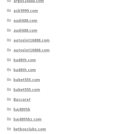
argus16888.com
asb9999.com
audi688.com
audi688.com
autoslot16888.com
autoslot16888.com
ba88th.com
ba88th.com
babet555.com
babet555.com
Baccarat
baj88thb
baj88thbz.com
betboxclubs.com