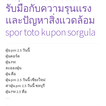
รับมือกับความรุนแรง
และปัญหาสิ่งแวดล้อม
spor toto kupon sorgula
ฝุ่น pm 2.5 วันนี้
ฝุ่นคอร์ด
ฝุ่น PM
ละอองฝุ่น
ฝุ่น คือ
ฝุ่น pm 2.5 วันนี้ เชียงใหม่
ค่าฝุ่น pm 2.5 วันนี้ ชลบุรี
ฝุ่น PM 2.5 คือ
…