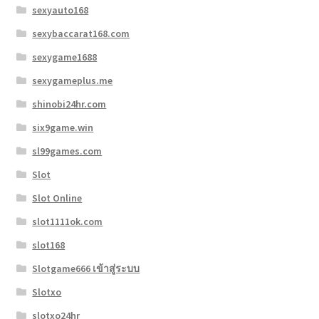
sexyauto168
sexybaccarat168.com
sexygame1688
sexygameplus.me
shinobi24hr.com
six9game.win
sl99games.com
Slot
Slot Online
slot1111ok.com
slot168
Slotgame666 เข้าสู่ระบบ
Slotxo
slotxo24hr