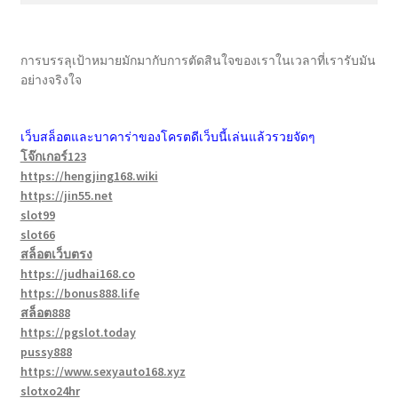
การบรรลุเป้าหมายมักมากับการตัดสินใจของเราในเวลาที่เรารับมัน
อย่างจริงใจ
เว็บสล็อตและบาคาร่าของโครตดีเว็บนี้เล่นแล้วรวยจัดๆ
โจ๊กเกอร์123
https://hengjing168.wiki
https://jin55.net
slot99
slot66
สล็อตเว็บตรง
https://judhai168.co
https://bonus888.life
สล็อต888
https://pgslot.today
pussy888
https://www.sexyauto168.xyz
slotxo24hr