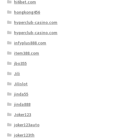
hi6bet.com
hongkong456
hyperclub-casino.com
hyperclub-casino.com
infyplus888.com
item388.com
jbo355
Jili
Jilislot
jinda55
jinda888
Joker123
joker123auto
joker123th