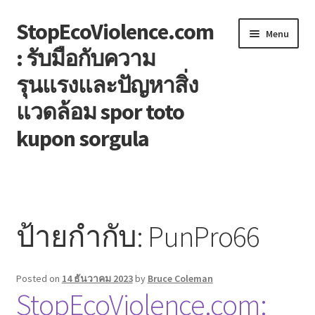
StopEcoViolence.com
Skip
Skip
Menu
to
to
: รับมือกับความ
navigation
content
รุนแรงและปัญหาสิ่ง
แวดล้อม spor toto
kupon sorgula
หน้าแรก
Blog
ป้ายกำกับ:
PunPro66
Contact
Posted on
14 ธันวาคม 2023
by
Bruce Coleman
Welcome to the family!
StopEcoViolence.com: