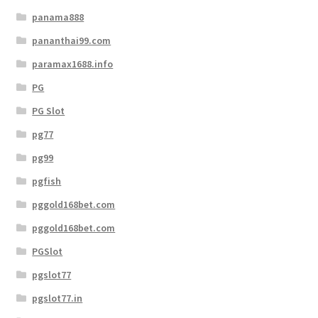
panama888
pananthai99.com
paramax1688.info
PG
PG Slot
pg77
pg99
pgfish
pggold168bet.com
pggold168bet.com
PGSlot
pgslot77
pgslot77.in