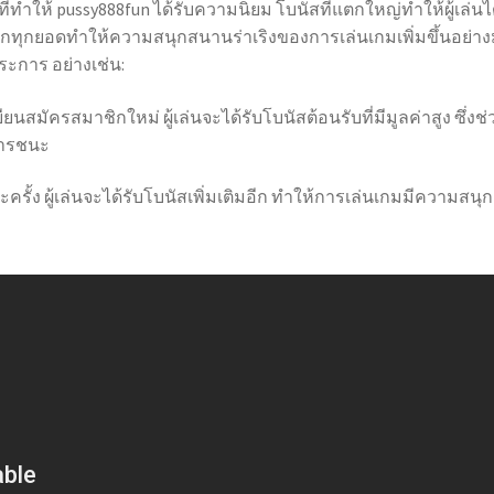
ี่ทำให้ pussy888fun ได้รับความนิยม โบนัสที่แตกใหญ่ทำให้ผู้เล่นไ
ักทุกยอดทำให้ความสนุกสนานร่าเริงของการเล่นเกมเพิ่มขึ้นอย่า
ระการ อย่างเช่น:
นสมัครสมาชิกใหม่ ผู้เล่นจะได้รับโบนัสต้อนรับที่มีมูลค่าสูง ซึ่งช่
การชนะ
ครั้ง ผู้เล่นจะได้รับโบนัสเพิ่มเติมอีก ทำให้การเล่นเกมมีความสนุ