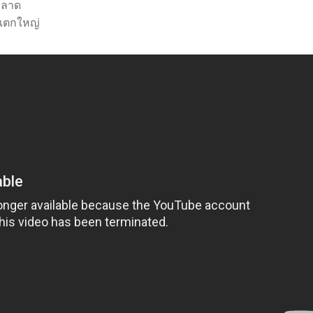
พลาด
่แตกใหญ่