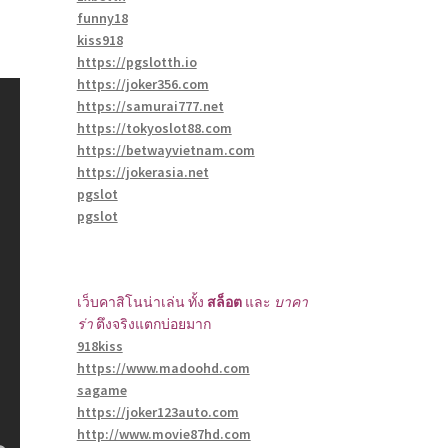
funny18
kiss918
https://pgslotth.io
https://joker356.com
https://samurai777.net
https://tokyoslot88.com
https://betwayvietnam.com
https://jokerasia.net
pgslot
pgslot
เว็บคาสิโนน่าเล่น ทั้ง
สล็อต
และ
บาคา
ร่า
ตึงจริงแตกบ่อยมาก
918kiss
https://www.madoohd.com
sagame
https://joker123auto.com
http://www.movie87hd.com