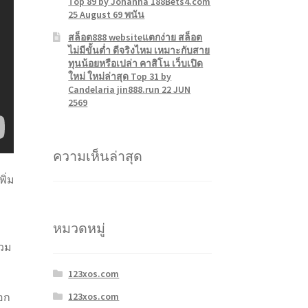
Top 89 by Johanna 188Bets4.com
25 August 69 พนัน
สล็อต888 websiteแตกง่าย สล็อต
ไม่มีขั้นต่ำ ดีจริงไหม เหมาะกับสาย
ทุนน้อยหรือเปล่า คาสิโน เว็บเปิด
ใหม่ ใหม่ล่าสุด Top 31 by
Candelaria jin888.run 22 JUN
2569
ความเห็นล่าสุด
ิ่ม
หมวดหมู่
รวม
123xos.com
123xos.com
นอก