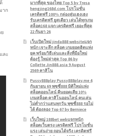
ด้
มากที่สุด ของไทย Top 5 by Tresa
hengjing168d.com โปรโมชั่น
งมาก
เครดิตฟรี 100% กล่องสุ่มเฮงเฮง
รับเครดิตฟรี ยูสเดียว เล่นได้ทุกเกม
สล็อต168 แจก เครดิตฟรี เยอะที่สุด
22 กันยา 26
วย
เว็บเปิดใหม่ jinda888 websiteแจก
หนัก เจาะลึก สล็อต เกมยอดฮิตแห่ง
ยุค พร้อมวิธีเล่นและสิ่งที่มือใหม่
กและ
ต้องรู้ ใหม่ล่าสุด Top 86 by
Collette Jin888.asia 9 August
2569 คาสิโน
Pussy888play Pussy888play.me 4
กันยายน 69 พุซซี่888 มิติใหม่แห่ง
สล็อตออนไลน์ คืนยอดเสีย 10%
เกมสล็อต คาสิโนออนไลน์ คนเล่น
ไม่ต่ำกว่าแสนทุกวัน พุซซี่888 รอไม่
ได้ ต้องลอง Top 67 by Berniece
เว็บใหญ่ 188bet webแจกหนัก
สล็อตเว็บตรง เครดิตฟรี โปรโมชั่น
แรง เล่นง่าย ถอนได้จริง เครดิตฟรี