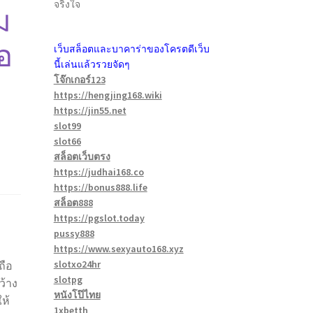
จริงใจ
ม
อ
เว็บสล็อตและบาคาร่าของโครตดีเว็บ
นี้เล่นแล้วรวยจัดๆ
น
โจ๊กเกอร์123
https://hengjing168.wiki
https://jin55.net
slot99
slot66
สล็อตเว็บตรง
https://judhai168.co
https://bonus888.life
สล็อต888
https://pgslot.today
pussy888
https://www.sexyauto168.xyz
slotxo24hr
ถือ
slotpg
ว้าง
หนังโป๊ไทย
ห้
1xbetth