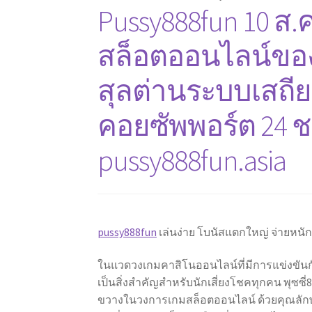
Pussy888fun 10 ส.ค
สล็อตออนไลน์ของไ
สุลต่านระบบเสถียร
คอยซัพพอร์ต 24 ช.ม
pussy888fun.asia
pussy888fun
เล่นง่าย โบนัสแตกใหญ่ จ่ายหนั
ในแวดวงเกมคาสิโนออนไลน์ที่มีการแข่งขันกัน
เป็นสิ่งสำคัญสำหรับนักเสี่ยงโชคทุกคน พุซซ
ขวางในวงการเกมสล็อตออนไลน์ ด้วยคุณลักษณะท