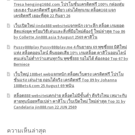
Tresa hengjing168d.com โปรโมชั่นเครดิตฟรี 100% กล่องสุ่ม
เฮงเฮง รับเครดิตฟรี ยูสเดียว เล่นได้ทุกเกม สล็อต168 แจก
เครดิตฟรี เยอะที่สุด 22 กันยา 26
เว็บเปิดใหม่ jinda888 websiteแจกหนัก เจาะลึก สล็อต เกมยอด
ฮิตแห่งยุค พร้อมวิธีเล่นและสิ่งที่มือใหม่ต้องรู้ ใหม่ล่าสุด Top 86
by Collette Jin888.asia 9 August 2569 คาสิโน
Pussy888play Pussy888play.me 4 กันยายน 69 พุซซี่888 มิติใหม่
แห่ง สล็อตออนไลน์ คืนยอดเสีย 10% เกมสล็อต คาสิโนออนไลน์
คนเล่นไม่ต่ำกว่าแสนทุกวัน พุซซี่888 รอไม่ได้ ต้องลอง Top 67 by
Berniece
เว็บใหญ่ 188bet webแจกหนัก สล็อตเว็บตรง เครดิตฟรี โปรโม
ชั่นแรง เล่นง่าย ถอนได้จริง เครดิตฟรี Top 89 by Johanna
188Bets4.com 25 August 69 พนัน
สล็อต888 websiteแตกง่าย สล็อตไม่มีขั้นต่ำ ดีจริงไหม เหมาะกับ
สายทุนน้อยหรือเปล่า คาสิโน เว็บเปิดใหม่ ใหม่ล่าสุด Top 31 by
Candelaria jin888.run 22 JUN 2569
ความเห็นล่าสุด