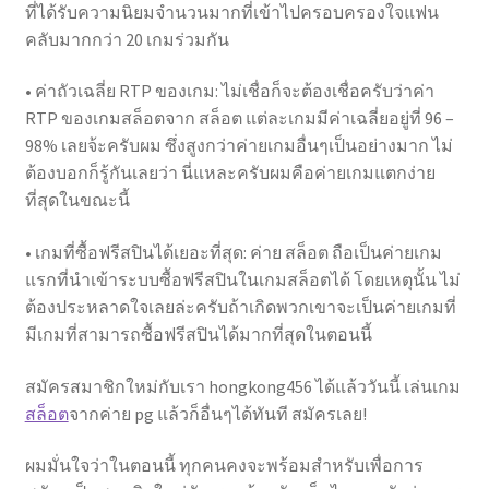
ที่ได้รับความนิยมจำนวนมากที่เข้าไปครอบครองใจแฟน
คลับมากกว่า 20 เกมร่วมกัน
• ค่าถัวเฉลี่ย RTP ของเกม: ไม่เชื่อก็จะต้องเชื่อครับว่าค่า
RTP ของเกมสล็อตจาก สล็อต แต่ละเกมมีค่าเฉลี่ยอยู่ที่ 96 –
98% เลยจ้ะครับผม ซึ่งสูงกว่าค่ายเกมอื่นๆเป็นอย่างมาก ไม่
ต้องบอกก็รู้กันเลยว่า นี่แหละครับผมคือค่ายเกมแตกง่าย
ที่สุดในขณะนี้
• เกมที่ซื้อฟรีสปินได้เยอะที่สุด: ค่าย สล็อต ถือเป็นค่ายเกม
แรกที่นำเข้าระบบซื้อฟรีสปินในเกมสล็อตได้ โดยเหตุนั้น ไม่
ต้องประหลาดใจเลยล่ะครับถ้าเกิดพวกเขาจะเป็นค่ายเกมที่
มีเกมที่สามารถซื้อฟรีสปินได้มากที่สุดในตอนนี้
สมัครสมาชิกใหม่กับเรา hongkong456 ได้แล้ววันนี้ เล่นเกม
สล็อต
จากค่าย pg แล้วก็อื่นๆได้ทันที สมัครเลย!
ผมมั่นใจว่าในตอนนี้ ทุกคนคงจะพร้อมสำหรับเพื่อการ