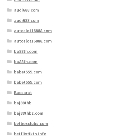
audi688.com
audi688.com
autoslot16888.com
autoslot16888.com
ba88th.com
ba88th.com
babet555.com
babet555.com
Baccarat
baj88thb
baj88thbz.com
betboxclubs.com
betflixtikto.info