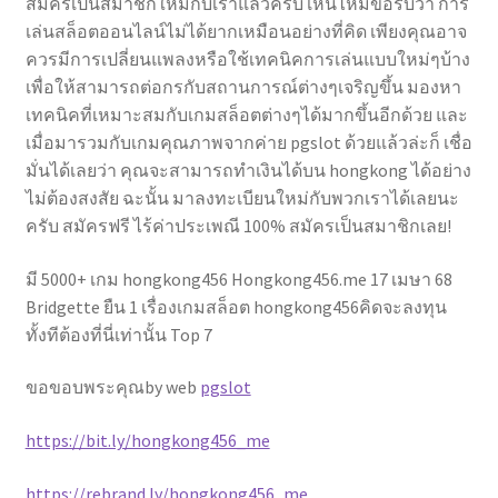
สมัครเป็นสมาชิกใหม่กับเราแล้วครับ เห็นไหมขอรับว่า การ
เล่นสล็อตออนไลน์ไม่ได้ยากเหมือนอย่างที่คิด เพียงคุณอาจ
ควรมีการเปลี่ยนแพลงหรือใช้เทคนิคการเล่นแบบใหม่ๆบ้าง
เพื่อให้สามารถต่อกรกับสถานการณ์ต่างๆเจริญขึ้น มองหา
เทคนิคที่เหมาะสมกับเกมสล็อตต่างๆได้มากขึ้นอีกด้วย และ
เมื่อมารวมกับเกมคุณภาพจากค่าย pgslot ด้วยแล้วล่ะก็ เชื่อ
มั่นได้เลยว่า คุณจะสามารถทำเงินได้บน hongkong ได้อย่าง
ไม่ต้องสงสัย ฉะนั้น มาลงทะเบียนใหม่กับพวกเราได้เลยนะ
ครับ สมัครฟรี ไร้ค่าประเพณี 100% สมัครเป็นสมาชิกเลย!
มี 5000+ เกม hongkong456 Hongkong456.me 17 เมษา 68
Bridgette ยืน 1 เรื่องเกมสล็อต hongkong456คิดจะลงทุน
ทั้งทีต้องที่นี่เท่านั้น Top 7
ขอขอบพระคุณby web
pgslot
https://bit.ly/hongkong456_me
https://rebrand.ly/hongkong456_me