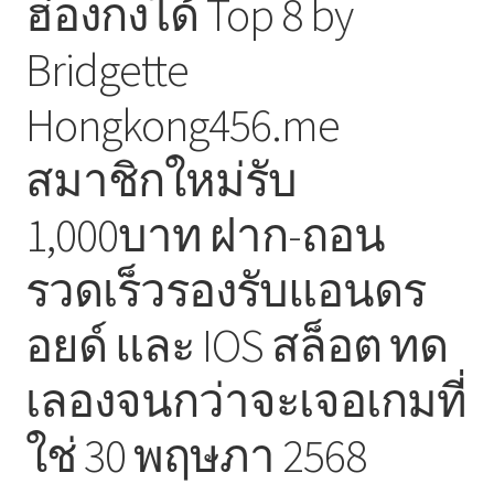
ฮ่องกงได้ Top 8 by
Bridgette
Hongkong456.me
สมาชิกใหม่รับ
1,000บาท ฝาก-ถอน
รวดเร็วรองรับแอนดร
อยด์ และ IOS สล็อต ทด
เลองจนกว่าจะเจอเกมที่
ใช่ 30 พฤษภา 2568