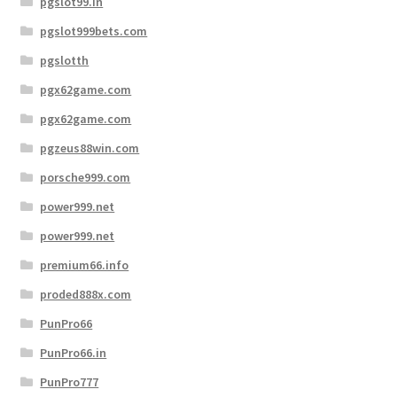
pgslot99.in
pgslot999bets.com
pgslotth
pgx62game.com
pgx62game.com
pgzeus88win.com
porsche999.com
power999.net
power999.net
premium66.info
proded888x.com
PunPro66
PunPro66.in
PunPro777