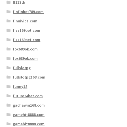
ff123th
finfinbet789.com
finnivips.com
fizz169bet.com
fizz169bet.com
fox689ok.com
fox689ok.com
fullslotpg
fullslotpg168.com
funny18
future24bet.com
gachawin168.com
gamehit8888.com
gamehit8888.com