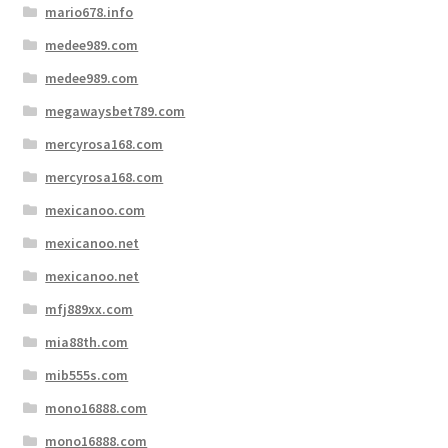
mario678.info
medee989.com
medee989.com
megawaysbet789.com
mercyrosa168.com
mercyrosa168.com
mexicanoo.com
mexicanoo.net
mexicanoo.net
mfj889xx.com
mia88th.com
mib555s.com
mono16888.com
mono16888.com