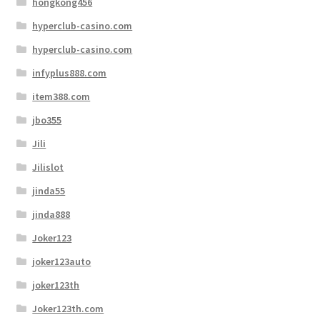
hongkong456
hyperclub-casino.com
hyperclub-casino.com
infyplus888.com
item388.com
jbo355
Jili
Jilislot
jinda55
jinda888
Joker123
joker123auto
joker123th
Joker123th.com