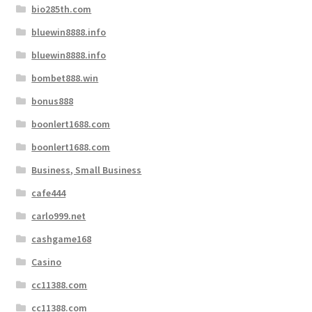
bio285th.com
bluewin8888.info
bluewin8888.info
bombet888.win
bonus888
boonlert1688.com
boonlert1688.com
Business, Small Business
cafe444
carlo999.net
cashgame168
Casino
cc11388.com
cc11388.com