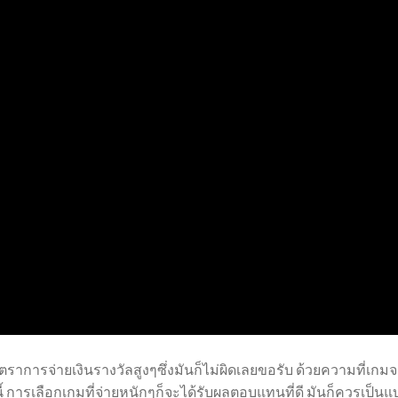
ราการจ่ายเงินรางวัลสูงๆซึ่งมันก็ไม่ผิดเลยขอรับ ด้วยความที่เกม
การเลือกเกมที่จ่ายหนักๆก็จะได้รับผลตอบแทนที่ดี มันก็ควรเป็นแ