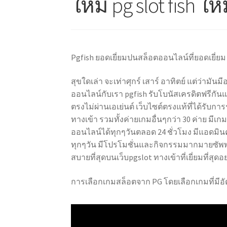
ใหม่ pg slot fish ให
Pgfish ยอดเยี่ยมปนสล็อตออนไลน์ที่ยอดเยี่ยม 
สุขใดเล่า จะเท่าศุกร์ เสาร์ อาทิตย์ แต่ว่ามัน
ออนไลน์กับเรา pgfish รับโบนัสเครดิตฟรีกันแ
ตรงไม่ผ่านเอเย่นต์ เว็บไซต์ตรงแท้ที่ได้รับ
ทางเข้า รวมทั้งค่ายเกมอื่นๆกว่า 30 ค่าย มีเ
ออนไลน์ได้ทุกๆวันตลอด 24 ชั่วโมง มีแอดม
ทุกๆวัน มีโปรโมชั่นและกิจกรรมมากมายซัพพอ
สบายที่สุดบนเว็บpgslot ทางเข้าที่เยี่ยมที่สุ
การเลือกเกมสล็อตจาก PG โดยเลือกเกมที่มีอ