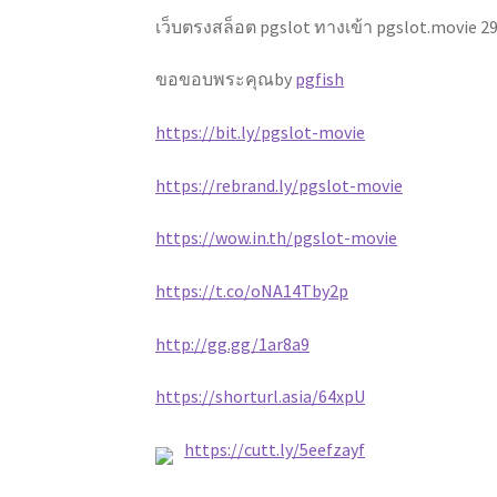
เว็บตรงสล็อต pgslot ทางเข้า pgslot.movie 29
ขอขอบพระคุณby
pgfish
https://bit.ly/pgslot-movie
https://rebrand.ly/pgslot-movie
https://wow.in.th/pgslot-movie
https://t.co/oNA14Tby2p
http://gg.gg/1ar8a9
https://shorturl.asia/64xpU
https://cutt.ly/5eefzayf