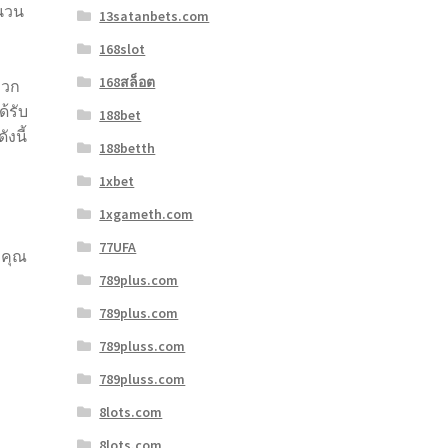
ำนวน
13satanbets.com
168slot
168สล็อต
พวก
ด้รับ
188bet
งนี้
188betth
1xbet
1xgameth.com
77UFA
่คุณ
789plus.com
789plus.com
789pluss.com
789pluss.com
8lots.com
8lots.com