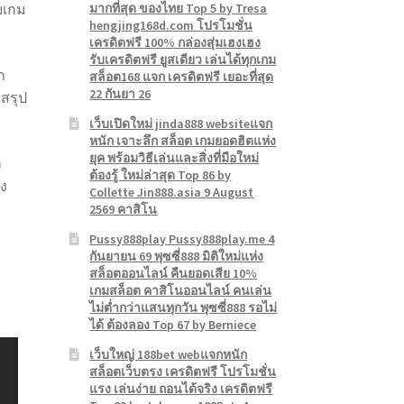
มากที่สุด ของไทย Top 5 by Tresa
บเกม
hengjing168d.com โปรโมชั่น
เครดิตฟรี 100% กล่องสุ่มเฮงเฮง
รับเครดิตฟรี ยูสเดียว เล่นได้ทุกเกม
ก
สล็อต168 แจก เครดิตฟรี เยอะที่สุด
22 กันยา 26
ลสรุป
เว็บเปิดใหม่ jinda888 websiteแจก
หนัก เจาะลึก สล็อต เกมยอดฮิตแห่ง
ยุค พร้อมวิธีเล่นและสิ่งที่มือใหม่
ก
ต้องรู้ ใหม่ล่าสุด Top 86 by
ยง
Collette Jin888.asia 9 August
2569 คาสิโน
Pussy888play Pussy888play.me 4
กันยายน 69 พุซซี่888 มิติใหม่แห่ง
สล็อตออนไลน์ คืนยอดเสีย 10%
เกมสล็อต คาสิโนออนไลน์ คนเล่น
ไม่ต่ำกว่าแสนทุกวัน พุซซี่888 รอไม่
ได้ ต้องลอง Top 67 by Berniece
เว็บใหญ่ 188bet webแจกหนัก
สล็อตเว็บตรง เครดิตฟรี โปรโมชั่น
แรง เล่นง่าย ถอนได้จริง เครดิตฟรี