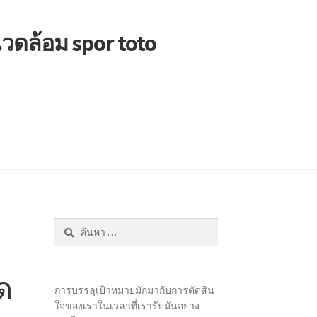
วดล้อม spor toto
ค้นหา
สำหรับ:
ด
การบรรลุเป้าหมายมักมากับการตัดสิน
ใจของเราในเวลาที่เรารับมันอย่าง