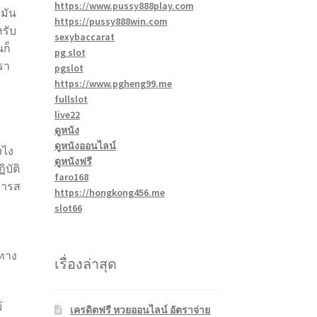
https://www.pussy888play.com
ะมัน
https://pussy888win.com
หรับ
sexybaccarat
นก็
pg slot
รา
pgslot
https://www.pgheng99.me
fullslot
live22
ดูหนัง
ดูหนังออนไลน์
งไง
ดูหนังฟรี
ิบัติ
faro168
นการส
https://hongkong456.me
slot66
 ทาง
เรื่องล่าสุด
้
เครดิตฟรี หวยออนไลน์ อัตราจ่าย