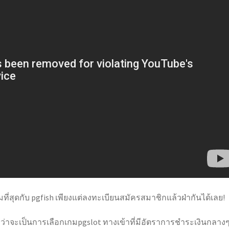
ที่สุดกับ pgfish เพียงแต่ลงทะเบียนสมัครสมาชิกแล้วฝ่ากันได้เลย!
่ว่าจะเป็นการเลือกเกมpgslot ทางเข้าที่มีอัตราการชำระเงินกลางๆ