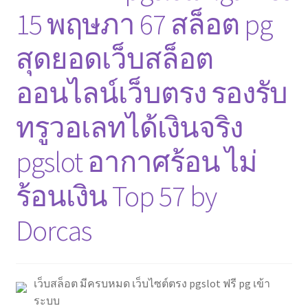
15 พฤษภา 67 สล็อต pg
สุดยอดเว็บสล็อต
ออนไลน์เว็บตรง รองรับ
ทรูวอเลทได้เงินจริง
pgslot อากาศร้อน ไม่
ร้อนเงิน Top 57 by
Dorcas
เว็บสล็อต มีครบหมด เว็บไซต์ตรง pgslot ฟรี pg เข้า
ระบบ