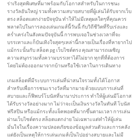
ร่าเริงสุดพิเศษที่มาพร้อมกับโอกาสสำหรับในการชนะ
รางวัลอันใหญ่ รวมทั้งความสบายสบายที่ผู้เล่นได้รับจากเว็บ
ตรง สล็อตแตกง่ายปัจจุบัน ทำให้ไม่มีเหตุผลใดๆที่คุณควร
พลาดไปในการลองเล่นเกมส์นี้วันนี้ กับวิถีชีวิตที่รีบเร่งและ
คร่ำเคร่งในสังคมปัจจุบันนี้ การพบเจอในช่วงเวลาที่จะ
บรรเทาและก็บันเทิงใจสุดๆเหล่านี้กลายเป็นเรื่องที่หายากไป
แม้กระนั้นกับ สล็อต pg เว็บไซต์ตรง คุณสามารถเผชิญ
ความสนุกรวมทั้งความบรรเทาได้ไม่ยาก ทุกที่ที่ต้องการ
โดยไม่ต้องออกมาจากบ้านหรือใช้เวลาในการเดินทาง
เกมสล็อตที่มีระบบการเล่นที่น่าสนใจรวมทั้งได้โอกาส
สำหรับเพื่อการชนะรางวัลที่มากมาย ด้วยแบบการเล่นที่
สบายและก็ฟีพบร์โบนัสที่นานาประการ ทำให้ผู้เล่นมีโอกาส
ได้รับรางวัลอย่างมาก ไม่ว่าจะเป็นเงินรางวัลในทันที โบนัส
ฟรีสปิน หรือแม้กระทั้งแจ็คพอตที่มากขึ้นตามเวลา การเล่น
ผ่านเว็บไซต์ตรง สล็อตแตกง่าย ไม่เฉพาะแต่ทำให้ผู้เล่น
มั่นใจในเรื่องความปลอดภัยของข้อมูลส่วนตัวและการคลัง
แต่ยังเป็นเหตุให้การเล่นเกมส์เป็นไปอย่างสบายและไม่มี