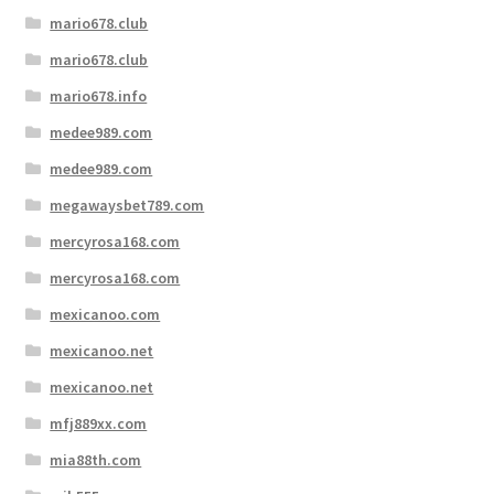
mario678.club
mario678.club
mario678.info
medee989.com
medee989.com
megawaysbet789.com
mercyrosa168.com
mercyrosa168.com
mexicanoo.com
mexicanoo.net
mexicanoo.net
mfj889xx.com
mia88th.com