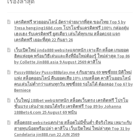
เรื่องล่าสุด
เครดิตฟรี หวยออนไลน์ อัตราจ่ายมากที่สุด ของไทย Top 5 by
Tresa hengjing168d.com โปรโมชั่นเครดิตฟรี 100% กล่องสุ่ม
เฮงเฮง รับเครดิตฟรี ยูสเดียว เล่นได้ทุกเกม สล็อต168 แจก
เครดิตฟรี เยอะที่สุด 22 กันยา 26
เว็บเปิดใหม่ jinda888 websiteแจกหนัก เจาะลึก สล็อต เกมยอด
ฮิตแห่งยุค พร้อมวิธีเล่นและสิ่งที่มือใหม่ต้องรู้ ใหม่ล่าสุด Top 86
by Collette Jin888.asia 9 August 2569 คาสิโน
Pussy888play Pussy888play.me 4 กันยายน 69 พุซซี่888 มิติใหม่
แห่ง สล็อตออนไลน์ คืนยอดเสีย 10% เกมสล็อต คาสิโนออนไลน์
คนเล่นไม่ต่ำกว่าแสนทุกวัน พุซซี่888 รอไม่ได้ ต้องลอง Top 67 by
Berniece
เว็บใหญ่ 188bet webแจกหนัก สล็อตเว็บตรง เครดิตฟรี โปรโม
ชั่นแรง เล่นง่าย ถอนได้จริง เครดิตฟรี Top 89 by Johanna
188Bets4.com 25 August 69 พนัน
สล็อต888 websiteแตกง่าย สล็อตไม่มีขั้นต่ำ ดีจริงไหม เหมาะกับ
สายทุนน้อยหรือเปล่า คาสิโน เว็บเปิดใหม่ ใหม่ล่าสุด Top 31 by
Candelaria jin888.run 22 JUN 2569