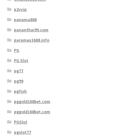
p2vvip
panama888
pananthai99.com
paramax1688.info
PG
PG Slot
pg77
pg99
pgfish
pggold168bet.com
pggold168bet.com
PGSlot
pgslot77