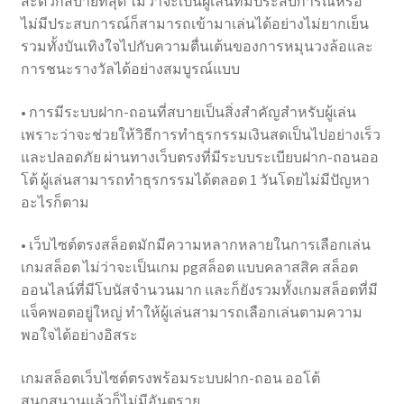
สะดวกสบายที่สุด ไม่ว่าจะเป็นผู้เล่นที่มีประสบการณ์หรือ
ไม่มีประสบการณ์ก็สามารถเข้ามาเล่นได้อย่างไม่ยากเย็น
รวมทั้งบันเทิงใจไปกับความตื่นเต้นของการหมุนวงล้อและ
การชนะรางวัลได้อย่างสมบูรณ์แบบ
• การมีระบบฝาก-ถอนที่สบายเป็นสิ่งสำคัญสำหรับผู้เล่น
เพราะว่าจะช่วยให้วิธีการทำธุรกรรมเงินสดเป็นไปอย่างเร็ว
และปลอดภัย ผ่านทางเว็บตรงที่มีระบบระเบียบฝาก-ถอนออ
โต้ ผู้เล่นสามารถทำธุรกรรมได้ตลอด 1 วันโดยไม่มีปัญหา
อะไรก็ตาม
• เว็บไซต์ตรงสล็อตมักมีความหลากหลายในการเลือกเล่น
เกมสล็อต ไม่ว่าจะเป็นเกม pgสล็อต แบบคลาสสิค สล็อต
ออนไลน์ที่มีโบนัสจำนวนมาก และก็ยังรวมทั้งเกมสล็อตที่มี
แจ็คพอตอยู่ใหญ่ ทำให้ผู้เล่นสามารถเลือกเล่นตามความ
พอใจได้อย่างอิสระ
เกมสล็อตเว็บไซต์ตรงพร้อมระบบฝาก-ถอน ออโต้
สนุกสนานแล้วก็ไม่มีอันตราย