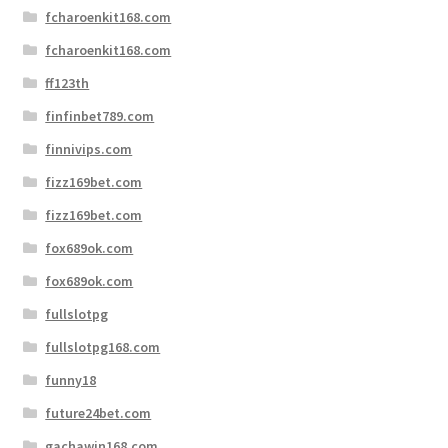
fcharoenkit168.com
fcharoenkit168.com
ff123th
finfinbet789.com
finnivips.com
fizz169bet.com
fizz169bet.com
fox689ok.com
fox689ok.com
fullslotpg
fullslotpg168.com
funny18
future24bet.com
gachawin168.com