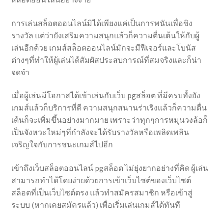
การเล่นสล็อตออนไลน์มิได้เพียงแค่เป็นการพนันเพื่อชิง
รางวัล แต่ว่ายังเสริมความสนุกแล้วก็ความตื่นเต้นให้กับผู้
เล่นอีกด้วย เกมส์สล็อตออนไลน์มักจะมีฟีเจอร์และโบนัส
ต่างๆที่ทำให้ผู้เล่นได้สัมผัสประสบการณ์ที่สมจริงและก็น่า
จดจำ
เมื่อผู้เล่นมีโอกาสได้เข้าเล่นกับเว็บ pgสล็อต ที่มีครบทั้งยัง
เกมส์แล้วก็บริการที่ดี ความสนุกสนานร่าเริงแล้วก็ความตื่น
เต้นก็จะเพิ่มขึ้นอย่างมากมาย เพราะว่าทุกๆการหมุนวงล้อก็
เป็นจังหวะใหม่ๆที่กำลังจะได้รับรางวัลหรือเพลิดเพลิน
เจริญใจกับการชนะเกมส์ไปอีก
เข้าถึงเว็บสล็อตออนไลน์ pgสล็อต ไม่ยุ่งยากอย่างที่คิด ผู้เล่น
สามารถทำได้โดยง่ายด้วยการเข้าเว็บไซต์ของเว็บไซต์
สล็อตที่เป็นเว็บไซต์ตรง แล้วทำสมัครสมาชิก หรือเข้าสู่
ระบบ (หากเคยสมัครแล้ว) เพื่อเริ่มเล่นเกมส์ได้ทันที