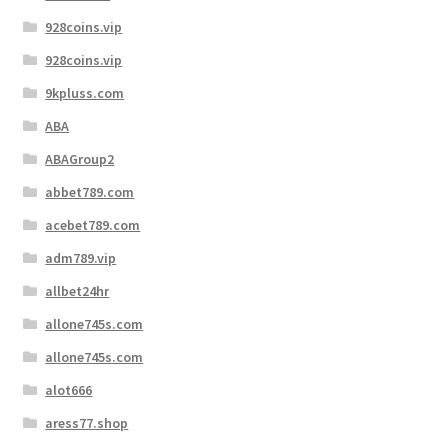
928coins.vip
928coins.vip
9kpluss.com
ABA
ABAGroup2
abbet789.com
acebet789.com
adm789.vip
allbet24hr
allone745s.com
allone745s.com
alot666
aress77.shop