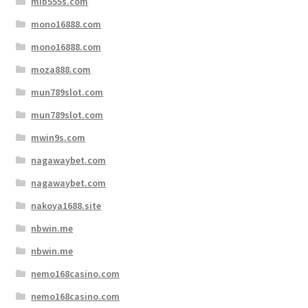
mib555s.com
mono16888.com
mono16888.com
moza888.com
mun789slot.com
mun789slot.com
mwin9s.com
nagawaybet.com
nagawaybet.com
nakoya1688.site
nbwin.me
nbwin.me
nemo168casino.com
nemo168casino.com