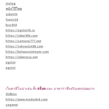
slotpg
หนังโป๊ไทย
1xbetth
funny18
kiss918
https://pgslotth.io
https://joker356.com
https://samurai777.net
https://tokyoslot88.com
https://betwayvietnam.com
https://jokerasia.net
pgslot
pgslot
เว็บคาสิโนน่าเล่น ทั้ง
สล็อต
และ
บาคาร่า
ตึงจริงแตกบ่อยมาก
918kiss
https://www.madoohd.com
sagame