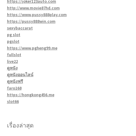
https://joker123auto.com
http://www.movie87hd.com
https://www.pussy888play.com
https://pussy888win.com
sexybaccarat
pg slot
pgslot
https://www.pgheng99.me
fullslot
live22
ดูหนัง
ดูหนังออนไลน์
ดูหนังฟรี
faro168
https://hongkong456.me
slot66
เรื่องล่าสุด