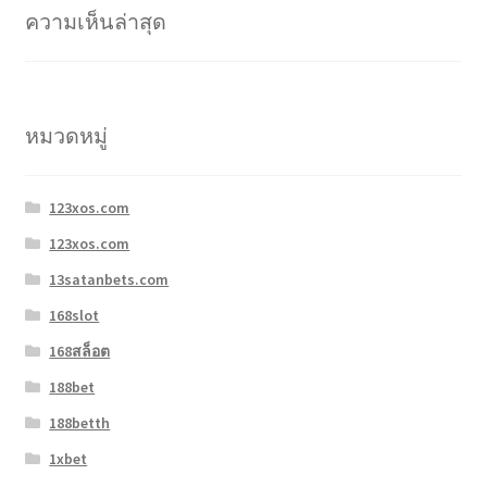
ความเห็นล่าสุด
หมวดหมู่
123xos.com
123xos.com
13satanbets.com
168slot
168สล็อต
188bet
188betth
1xbet