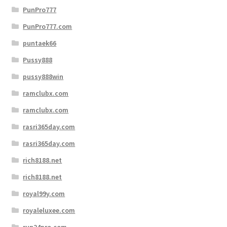
PunPro777
PunPro777.com
puntaek66
Pussy888
pussy888win
ramclubx.com
ramclubx.com
rasri365day.com
rasri365day.com
rich8188.net
rich8188.net
royal99y.com
royaleluxee.com
run24pro.com