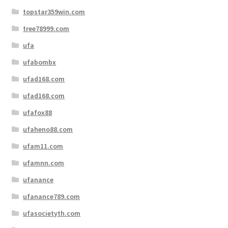
topstar359win.com
tree78999.com
ufa
ufabombx
ufad168.com
ufad168.com
ufafox88
ufaheno88.com
ufam11.com
ufamnn.com
ufanance
ufanance789.com
ufasocietyth.com