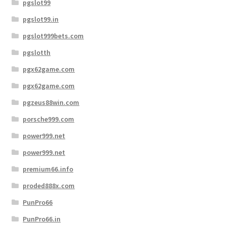
pgslot99
pgslot99.in
pgslot999bets.com
pgslotth
pgx62game.com
pgx62game.com
pgzeus88win.com
porsche999.com
power999.net
power999.net
premium66.info
proded888x.com
PunPro66
PunPro66.in