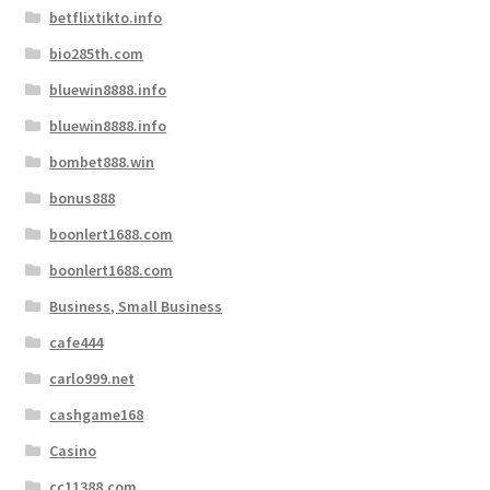
betflixtikto.info
bio285th.com
bluewin8888.info
bluewin8888.info
bombet888.win
bonus888
boonlert1688.com
boonlert1688.com
Business, Small Business
cafe444
carlo999.net
cashgame168
Casino
cc11388.com