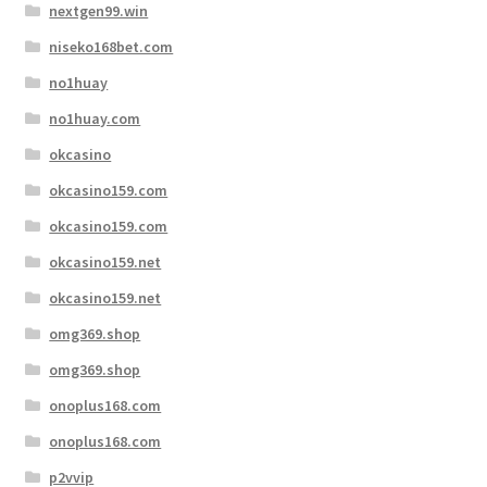
nextgen99.win
niseko168bet.com
no1huay
no1huay.com
okcasino
okcasino159.com
okcasino159.com
okcasino159.net
okcasino159.net
omg369.shop
omg369.shop
onoplus168.com
onoplus168.com
p2vvip