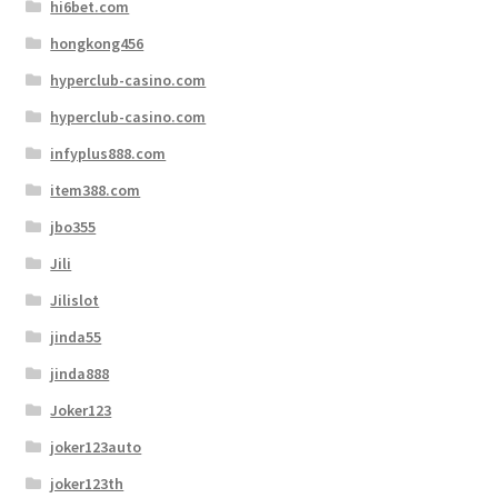
hi6bet.com
hongkong456
hyperclub-casino.com
hyperclub-casino.com
infyplus888.com
item388.com
jbo355
Jili
Jilislot
jinda55
jinda888
Joker123
joker123auto
joker123th