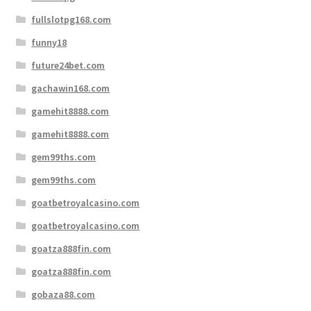
fullslotpg168.com
funny18
future24bet.com
gachawin168.com
gamehit8888.com
gamehit8888.com
gem99ths.com
gem99ths.com
goatbetroyalcasino.com
goatbetroyalcasino.com
goatza888fin.com
goatza888fin.com
gobaza88.com