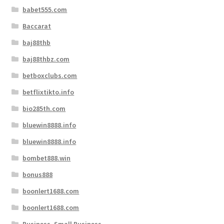
babet555.com
Baccarat
baj88thb
baj88thbz.com
betboxclubs.com
betflixtikto.info
bio285th.com
bluewin8888.info
bluewin8888.info
bombet888.win
bonus888
boonlert1688.com
boonlert1688.com
Business, Small Business