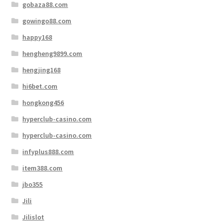
gobaza88.com
gowingo88.com
happy168
hengheng9899.com
hengjing168
hi6bet.com
hongkong456
hyperclub-casino.com
hyperclub-casino.com
infyplus888.com
item388.com
jbo355
Jili
Jilislot