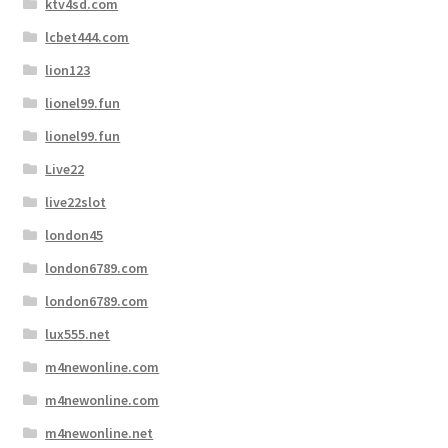
ktv4sd.com
lcbet444.com
lion123
lionel99.fun
lionel99.fun
Live22
live22slot
london45
london6789.com
london6789.com
lux555.net
m4newonline.com
m4newonline.com
m4newonline.net