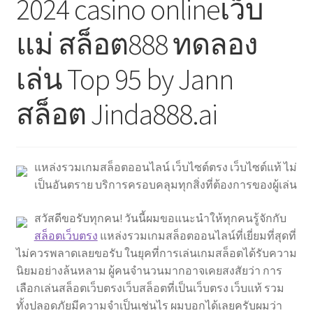
2024 casino onlineเว็บ
แม่ สล็อต888 ทดลอง
เล่น Top 95 by Jann
สล็อต Jinda888.ai
แหล่งรวมเกมสล็อตออนไลน์ เว็บไซต์ตรง เว็บไซต์แท้ ไม่
เป็นอันตราย บริการครอบคลุมทุกสิ่งที่ต้องการของผู้เล่น
สวัสดีขอรับทุกคน! วันนี้ผมขอแนะนำให้ทุกคนรู้จักกับ
สล็อตเว็บตรง
แหล่งรวมเกมสล็อตออนไลน์ที่เยี่ยมที่สุดที่
ไม่ควรพลาดเลยขอรับ ในยุคที่การเล่นเกมสล็อตได้รับความ
นิยมอย่างล้นหลาม ผู้คนจำนวนมากอาจเคยสงสัยว่า การ
เลือกเล่นสล็อตเว็บตรงเว็บสล็อตที่เป็นเว็บตรง เว็บแท้ รวม
ทั้งปลอดภัยมีความจำเป็นเช่นไร ผมบอกได้เลยครับผมว่า