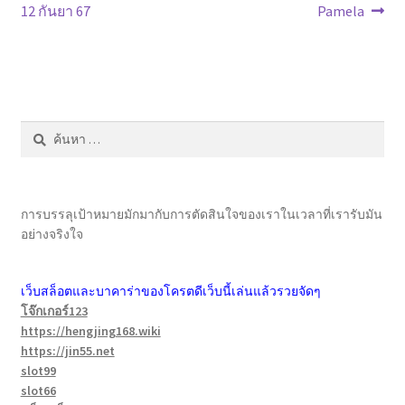
12 กันยา 67
Pamela
ค้นหา
สำหรับ:
การบรรลุเป้าหมายมักมากับการตัดสินใจของเราในเวลาที่เรารับมัน
อย่างจริงใจ
เว็บสล็อตและบาคาร่าของโครตดีเว็บนี้เล่นแล้วรวยจัดๆ
โจ๊กเกอร์123
https://hengjing168.wiki
https://jin55.net
slot99
slot66