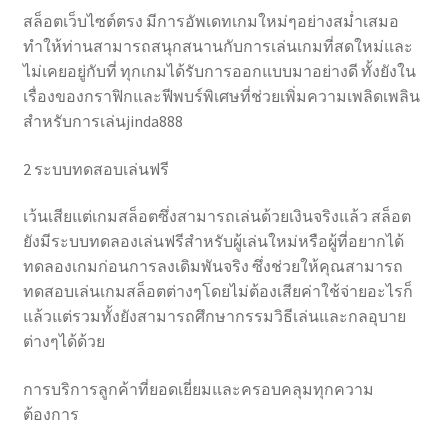
สล็อตเว็บไซต์ตรง มีการอัพเดทเกมใหม่ๆอย่างสม่ำเสมอ
ทำให้ท่านสามารถสนุกสนานกับการเล่นเกมที่สดใหม่และ
ไม่เคยอยู่กับที่ ทุกเกมได้รับการออกแบบมาอย่างดี ทั้งยังใน
เรื่องของกราฟิกและฟีพบร์พิเศษที่ช่วยเพิ่มความเพลิดเพลิน
สำหรับการเล่นjinda888
2 ระบบทดสอบเล่นฟรี
เว้นเสียแต่เกมสล็อตซึ่งสามารถเล่นด้วยเงินจริงแล้ว สล็อต
ยังมีระบบทดลองเล่นฟรีสำหรับผู้เล่นใหม่หรือผู้ที่อยากได้
ทดลองเกมก่อนการลงเดิมพันจริง ซึ่งช่วยให้คุณสามารถ
ทดสอบเล่นเกมสล็อตต่างๆโดยไม่ต้องเสียค่าใช้จ่ายอะไรก็
แล้วแต่รวมทั้งยังสามารถศึกษากรรมวิธีเล่นและกลอุบาย
ต่างๆได้ด้วย
การบริการลูกค้าที่ยอดเยี่ยมและครอบคลุมทุกความ
ต้องการ