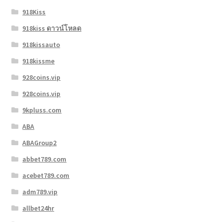
918Kiss
918kiss ดาวน์โหลด
918kissauto
918kissme
928coins.vip
928coins.vip
9kpluss.com
ABA
ABAGroup2
abbet789.com
acebet789.com
adm789.vip
allbet24hr