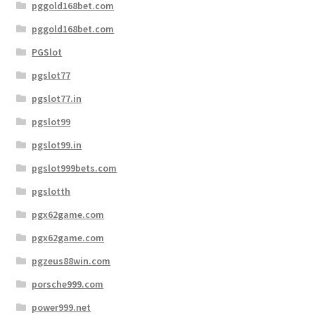
pggold168bet.com
pggold168bet.com
PGSlot
pgslot77
pgslot77.in
pgslot99
pgslot99.in
pgslot999bets.com
pgslotth
pgx62game.com
pgx62game.com
pgzeus88win.com
porsche999.com
power999.net