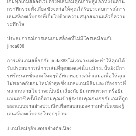
เกมทุกเกมสล็อตเว็บตรงที่เสนอมีคุณภาพสูง อีกทั้งในด้าน
กราฟิกรวมทั้งเสียง ซึ่งจะก่อให้คุณได้รับประสบการณ์การ
เล่นสล็อตเว็บตรงที่เต็มไปด้วยความสนุกสนานแล้วก็ความ
ระทึกใจ
ประสบการณ์การเล่นเกมสล็อตที่ไม่มีใครเหมือนกับ
jinda888
การเล่นเกมสล็อตกับ jinda888 ไม่เฉพาะแต่จะทำให้คุณได้
รับประสบการณ์การเล่นที่สุดยอดแค่นั้น แม้กระนั้นยังมีกา
รพรีเซนเทชั่นเกมใหม่ๆที่อัพเดทอย่างสม่ำเสมอเพื่อให้คุณ
ไม่พลาดกับเกมใหม่ล่าสุด ซึ่งแต่ละเกมมีธีมและเรื่องราวที่
หลากหลาย ไม่ว่าจะเป็นธีมเสี่ยงภัย ธีมเทพเทวดา หรือธีม
แฟนตาซี ครั้งใดก็ตามคุณเข้าสู่ระบบ คุณจะเจอกับเกมที่ถูก
ออกแบบมาอย่างประณีตเพื่อตอบสนองความจำเป็นของผู้
เล่นสล็อตเว็บตรงในทุกๆด้าน
1 เกมใหม่ๆอัพเดทอย่างต่อเนื่อง