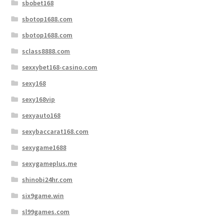
sbobet168
sbotop1688.com
sbotop1688.com
sclass8888.com
sexxybet168-casino.com
sexy168
sexy168vip
sexyauto168
sexybaccarat168.com
sexygame1688
sexygameplus.me
shinobi24hr.com
six9game.win
sl99games.com