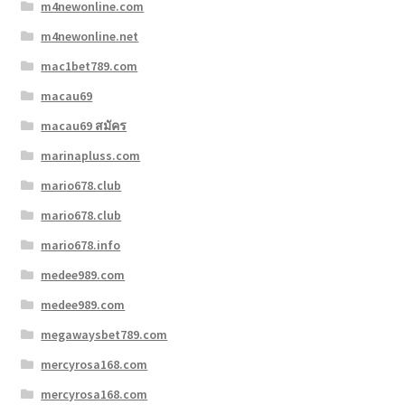
m4newonline.com
m4newonline.net
mac1bet789.com
macau69
macau69 สมัคร
marinapluss.com
mario678.club
mario678.club
mario678.info
medee989.com
medee989.com
megawaysbet789.com
mercyrosa168.com
mercyrosa168.com