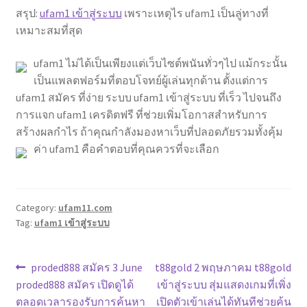
สรุป:
ufam1 เข้าสู่ระบบ
เพราะเหตุไร ufam1 เป็นลู่ทางที่
เหมาะสมที่สุด
ufam1 ไม่ได้เป็นเพียงแต่เว็บไซต์พนันทั่วๆไป แม้กระนั้น
เป็นแพลตฟอร์มที่ตอบโจทย์ผู้เล่นทุกด้าน ตั้งแต่การ
ufam1 สมัคร ที่ง่าย ระบบ ufam1 เข้าสู่ระบบ ที่เร็ว ไปจนถึง
การแจก ufam1 เครดิตฟรี ที่ช่วยเพิ่มโอกาสสำหรับการ
สร้างผลกำไร ถ้าคุณกำลังมองหาเว็บที่ปลอดภัยรวมทั้งคุ้ม
ค่า ufam1 คือคำตอบที่คุณควรที่จะเลือก
Category:
ufam11.com
Tag:
ufam1 เข้าสู่ระบบ
แนะแนว
Previous
Next
proded888 สมัคร 3 June
t88gold 2 พฤษภาคม t88gold
post:
post:
proded888 สมัคร เปิดดูได้
เข้าสู่ระบบ สุ่มแสดงเกมที่เพิ่ง
เรื่อง
ตลอดเวลารองรับการค้นหา
เปิดตัวเข้าเล่นได้ทันทีช่วยค้น