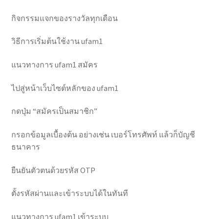
กิจกรรมแจกของรางวัลทุกเดือน
วิธีการเริ่มต้นใช้งาน ufam1
แนวทางการ ufam1 สมัคร
ไปสู่หน้าเว็บไซต์หลักของ ufam1
กดปุ่ม “สมัครเป็นสมาชิก”
กรอกข้อมูลเบื้องต้น อย่างเช่น เบอร์โทรศัพท์ แล้วก็บัญชี
ธนาคาร
ยืนยันตัวตนด้วยรหัส OTP
ตั้งรหัสผ่านและเข้าระบบได้ในทันที
แนวทางการ ufam1 เข้าระบบ