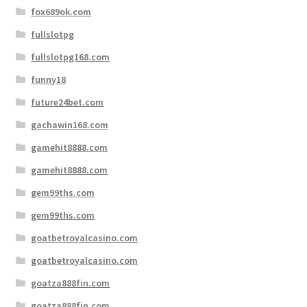
fox689ok.com
fullslotpg
fullslotpg168.com
funny18
future24bet.com
gachawin168.com
gamehit8888.com
gamehit8888.com
gem99ths.com
gem99ths.com
goatbetroyalcasino.com
goatbetroyalcasino.com
goatza888fin.com
goatza888fin.com