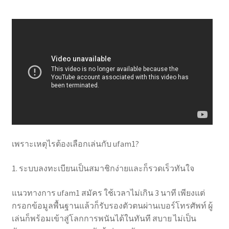
เพราะเหตุไรต้องเลือกเล่นกับ ufam1?
1. ระบบลงทะเบียนเป็นสมาชิกง่ายและก็รวดเร็วทันใจ
แนวทางการ ufam1 สมัคร ใช้เวลาไม่เกิน 3 นาที เพียงแต่
กรอกข้อมูลพื้นฐานแล้วก็รับรองตัวตนผ่านเบอร์โทรศัพท์ ผู้
เล่นก็พร้อมเข้าสู่โลกการพนันได้ในทันที สบาย ไม่เป็น