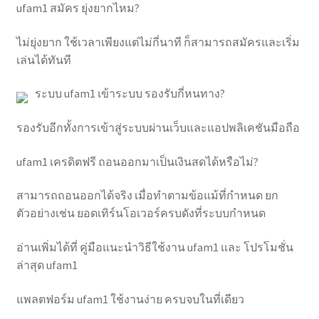
ufam1 สมัคร ยุ่งยากไหม?
ไม่ยุ่งยาก ใช้เวลาเพียงแต่ไม่กี่นาที ก็สามารถสมัครและเริ่ม
เล่นได้ทันที
ระบบ ufam1 เข้าระบบ รองรับกี่หนทาง?
รองรับอีกทั้งการเข้าสู่ระบบผ่านเว็บและแอปพลิเคชันมือถือ
ufam1 เครดิตฟรี ถอนออกมาเป็นเงินสดได้หรือไม่?
สามารถถอนออกได้จริง เมื่อทำตามข้อแม้ที่กำหนด ยก
ตัวอย่างเช่น ยอดเทิร์นโอเวอร์ครบดังที่ระบบกำหนด
อ่านเพิ่มได้ที่ คู่มือแนะนำวิธีใช้งาน ufam1 และ โปรโมชั่น
ล่าสุด ufam1
แพลตฟอร์ม ufam1 ใช้งานง่าย ครบจบในที่เดียว