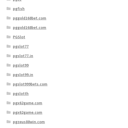
pgfish
pggold168bet.com
pggold168bet.com
PGSlot
pgslot77
pgslot77.in
pgslot99
pgslot99.in
pgslot999bets.com
pgslotth
pgx62game.com
pgx62game.com
pgzeus88win.com