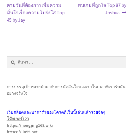
ตามวันที่ต้องการเพิ่มความ
พบเกมที่ถูกใจ Top 87 by
มั่นใจเรื่องความโปร่งใส Top
Joshua
45 by Jay
ค้นหา
สำหรับ:
การบรรลุเป้าหมายมักมากับการตัดสินใจของเราในเวลาที่เรารับมัน
อย่างจริงใจ
เว็บสล็อตและบาคาร่าของโครตดีเว็บนี้เล่นแล้วรวยจัดๆ
โจ๊กเกอร์123
https://hengjing168.wiki
https://jin55.net