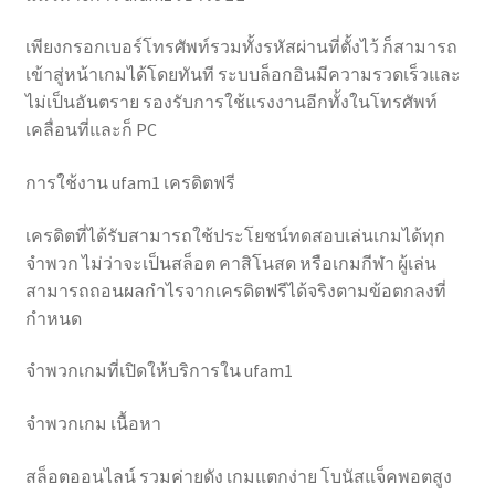
เพียงกรอกเบอร์โทรศัพท์รวมทั้งรหัสผ่านที่ตั้งไว้ ก็สามารถ
เข้าสู่หน้าเกมได้โดยทันที ระบบล็อกอินมีความรวดเร็วและ
ไม่เป็นอันตราย รองรับการใช้แรงงานอีกทั้งในโทรศัพท์
เคลื่อนที่และก็ PC
การใช้งาน ufam1 เครดิตฟรี
เครดิตที่ได้รับสามารถใช้ประโยชน์ทดสอบเล่นเกมได้ทุก
จำพวก ไม่ว่าจะเป็นสล็อต คาสิโนสด หรือเกมกีฬา ผู้เล่น
สามารถถอนผลกำไรจากเครดิตฟรีได้จริงตามข้อตกลงที่
กำหนด
จำพวกเกมที่เปิดให้บริการใน ufam1
จำพวกเกม เนื้อหา
สล็อตออนไลน์ รวมค่ายดัง เกมแตกง่าย โบนัสแจ็คพอตสูง