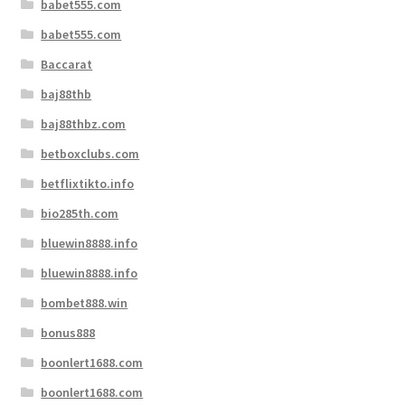
babet555.com
babet555.com
Baccarat
baj88thb
baj88thbz.com
betboxclubs.com
betflixtikto.info
bio285th.com
bluewin8888.info
bluewin8888.info
bombet888.win
bonus888
boonlert1688.com
boonlert1688.com