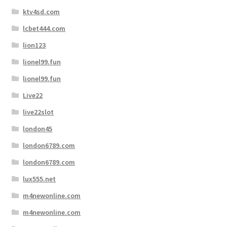
ktv4sd.com
lcbet444.com
lion123
lionel99.fun
lionel99.fun
Live22
live22slot
london45
london6789.com
london6789.com
lux555.net
m4newonline.com
m4newonline.com