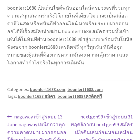
boonlert1688 เป็นเว็บไซต์พนันออนไลน์ครบวงจรที่รวมทุก
ความสนุกสนานร่าเริงไว้ภายในที่เดียว ไม่ว่าจะเป็นสล็อต
คาสิโนสด หรือพนันกีฬาออนไลน์ มาพร้อมระบบฝากถอน
ออโต้ที่เร็ว สมัครง่ายผ่าน boonlert1688 สมัคร รวมทั้งเข้า
เล่นได้ในทันทีผ่าน boonlert1688 เข้าสู่ระบบ พร้อมรับโบนัส
พิเศษจาก boonlert1688 เครดิตฟรี ทุกวี่ทุกวัน ที่นี่คือจุด
หมายของผู้เล่นที่ต้องการความมั่นคง ความคุ้มราคา และ
โอกาสทำกำไรจริงในทุกการเดิมพัน
Categories:
boonlert1688.com
,
boonlert1688.com
Tags:
boonlert1688 สมัคร
,
boonlert1688 เครดิตฟรี
แนะแนว
Previous
Next
nagaway เข้าสู่ระบบ 13
nextgen99 เข้าสู่ระบบ 31
post:
post:
June nagaway เหนือกว่าทุก
พฤศจิกายน nextgen99 สมัคร
เรื่อง
ความคาดหมายฝากถอนออ
เมื่อคืนเล่นก่อนนอนเหมือน
โต้รวดเร็วถอนเงินจริงได้เลย
ทุกวันโบนัสแตกหนักมาก