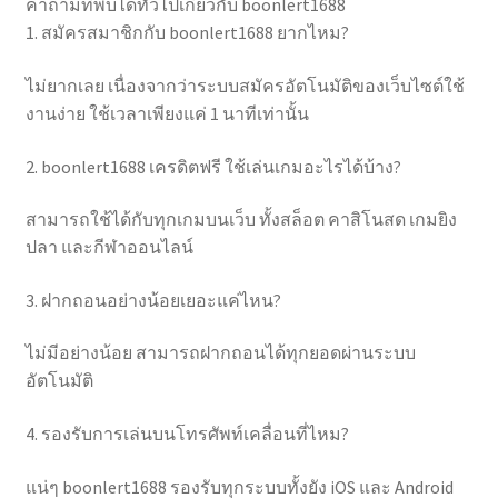
คำถามที่พบได้ทั่วไปเกี่ยวกับ boonlert1688
1. สมัครสมาชิกกับ boonlert1688 ยากไหม?
ไม่ยากเลย เนื่องจากว่าระบบสมัครอัตโนมัติของเว็บไซต์ใช้
งานง่าย ใช้เวลาเพียงแค่ 1 นาทีเท่านั้น
2. boonlert1688 เครดิตฟรี ใช้เล่นเกมอะไรได้บ้าง?
สามารถใช้ได้กับทุกเกมบนเว็บ ทั้งสล็อต คาสิโนสด เกมยิง
ปลา และกีฬาออนไลน์
3. ฝากถอนอย่างน้อยเยอะแค่ไหน?
ไม่มีอย่างน้อย สามารถฝากถอนได้ทุกยอดผ่านระบบ
อัตโนมัติ
4. รองรับการเล่นบนโทรศัพท์เคลื่อนที่ไหม?
แน่ๆ boonlert1688 รองรับทุกระบบทั้งยัง iOS และ Android