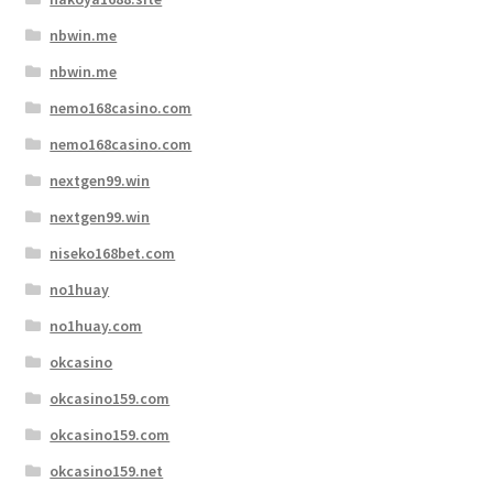
nbwin.me
nbwin.me
nemo168casino.com
nemo168casino.com
nextgen99.win
nextgen99.win
niseko168bet.com
no1huay
no1huay.com
okcasino
okcasino159.com
okcasino159.com
okcasino159.net