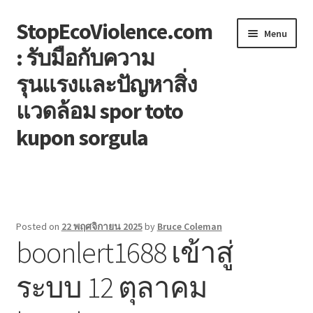
StopEcoViolence.com
Skip
Skip
Menu
to
to
: รับมือกับความ
navigation
content
รุนแรงและปัญหาสิ่ง
แวดล้อม spor toto
kupon sorgula
หน้าแรก
Blog
Posted on
22 พฤศจิกายน 2025
by
Bruce Coleman
boonlert1688 เข้าสู่
Contact
ระบบ 12 ตุลาคม
Welcome to the family!