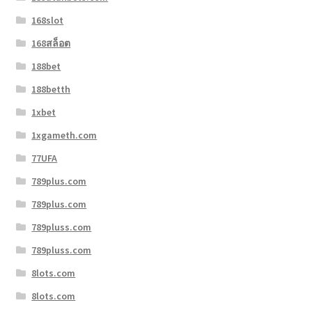
168slot
168สล็อต
188bet
188betth
1xbet
1xgameth.com
77UFA
789plus.com
789plus.com
789pluss.com
789pluss.com
8lots.com
8lots.com