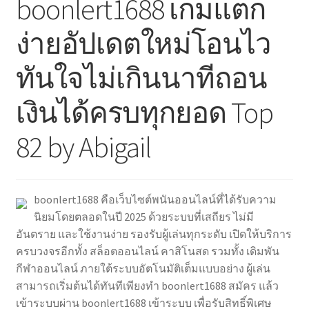
boonlert1688 เกมแตก
ง่ายอัปเดตใหม่โอนไว
ทันใจไม่เกินนาทีถอน
เงินได้ครบทุกยอด Top
82 by Abigail
boonlert1688 คือเว็บไซต์พนันออนไลน์ที่ได้รับความ
นิยมโดยตลอดในปี 2025 ด้วยระบบที่เสถียร ไม่มี
อันตราย และใช้งานง่าย รองรับผู้เล่นทุกระดับ เปิดให้บริการ
ครบวงจรอีกทั้ง สล็อตออนไลน์ คาสิโนสด รวมทั้ง เดิมพัน
กีฬาออนไลน์ ภายใต้ระบบอัตโนมัติเต็มแบบอย่าง ผู้เล่น
สามารถเริ่มต้นได้ทันทีเพียงทำ boonlert1688 สมัคร แล้ว
เข้าระบบผ่าน boonlert1688 เข้าระบบ เพื่อรับสิทธิ์พิเศษ