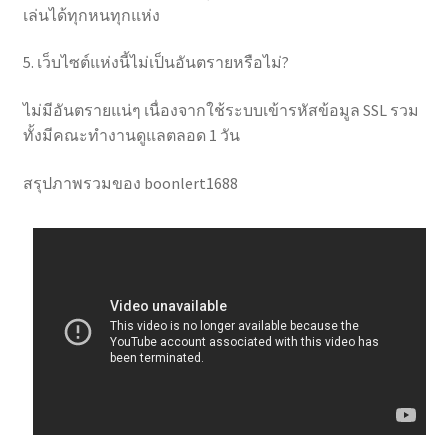
เล่นได้ทุกหนทุกแห่ง
5. เว็บไซต์แห่งนี้ไม่เป็นอันตรายหรือไม่?
ไม่มีอันตรายแน่ๆ เนื่องจากใช้ระบบเข้ารหัสข้อมูล SSL รวม
ทั้งมีคณะทำงานดูแลตลอด 1 วัน
สรุปภาพรวมของ boonlert1688