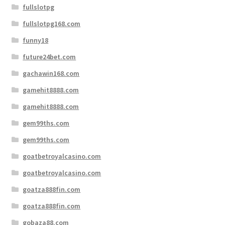
fullslotpg
fullslotpg168.com
funny18
future24bet.com
gachawin168.com
gamehit8888.com
gamehit8888.com
gem99ths.com
gem99ths.com
goatbetroyalcasino.com
goatbetroyalcasino.com
goatza888fin.com
goatza888fin.com
gobaza88.com