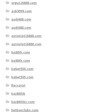
argus16888.com
asb9999.com
audi688.com
audi688.com
autoslot16888.com
autoslot16888.com
ba88th.com
ba88th.com
babet555.com
babet555.com
Baccarat
baj88thb
baj88thbz.com
betboxclubs.com