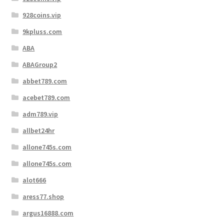
928coins.vip
9kpluss.com
ABA
ABAGroup2
abbet789.com
acebet789.com
adm789.vip
allbet24hr
allone745s.com
allone745s.com
alot666
aress77.shop
argus16888.com