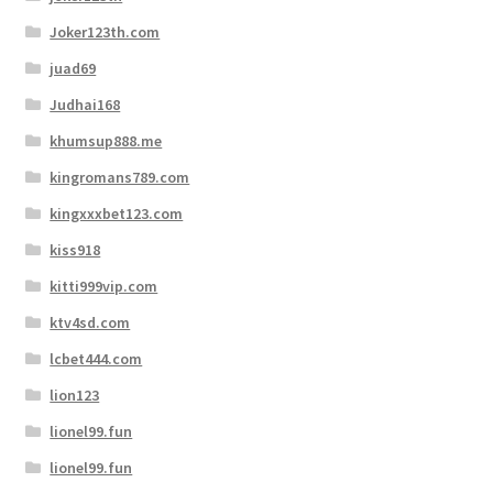
Joker123th.com
juad69
Judhai168
khumsup888.me
kingromans789.com
kingxxxbet123.com
kiss918
kitti999vip.com
ktv4sd.com
lcbet444.com
lion123
lionel99.fun
lionel99.fun