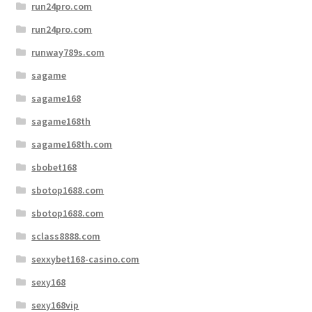
run24pro.com
run24pro.com
runway789s.com
sagame
sagame168
sagame168th
sagame168th.com
sbobet168
sbotop1688.com
sbotop1688.com
sclass8888.com
sexxybet168-casino.com
sexy168
sexy168vip