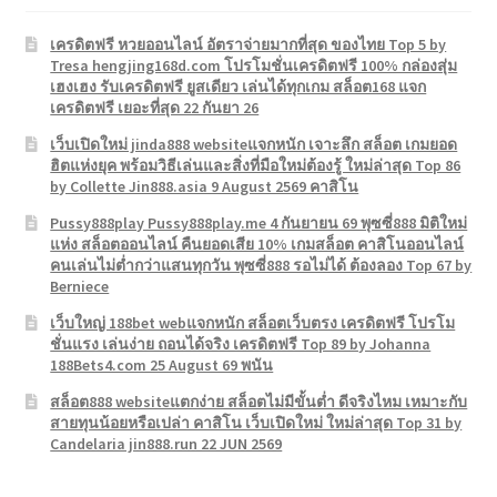
เครดิตฟรี หวยออนไลน์ อัตราจ่ายมากที่สุด ของไทย Top 5 by
Tresa hengjing168d.com โปรโมชั่นเครดิตฟรี 100% กล่องสุ่ม
เฮงเฮง รับเครดิตฟรี ยูสเดียว เล่นได้ทุกเกม สล็อต168 แจก
เครดิตฟรี เยอะที่สุด 22 กันยา 26
เว็บเปิดใหม่ jinda888 websiteแจกหนัก เจาะลึก สล็อต เกมยอด
ฮิตแห่งยุค พร้อมวิธีเล่นและสิ่งที่มือใหม่ต้องรู้ ใหม่ล่าสุด Top 86
by Collette Jin888.asia 9 August 2569 คาสิโน
Pussy888play Pussy888play.me 4 กันยายน 69 พุซซี่888 มิติใหม่
แห่ง สล็อตออนไลน์ คืนยอดเสีย 10% เกมสล็อต คาสิโนออนไลน์
คนเล่นไม่ต่ำกว่าแสนทุกวัน พุซซี่888 รอไม่ได้ ต้องลอง Top 67 by
Berniece
เว็บใหญ่ 188bet webแจกหนัก สล็อตเว็บตรง เครดิตฟรี โปรโม
ชั่นแรง เล่นง่าย ถอนได้จริง เครดิตฟรี Top 89 by Johanna
188Bets4.com 25 August 69 พนัน
สล็อต888 websiteแตกง่าย สล็อตไม่มีขั้นต่ำ ดีจริงไหม เหมาะกับ
สายทุนน้อยหรือเปล่า คาสิโน เว็บเปิดใหม่ ใหม่ล่าสุด Top 31 by
Candelaria jin888.run 22 JUN 2569