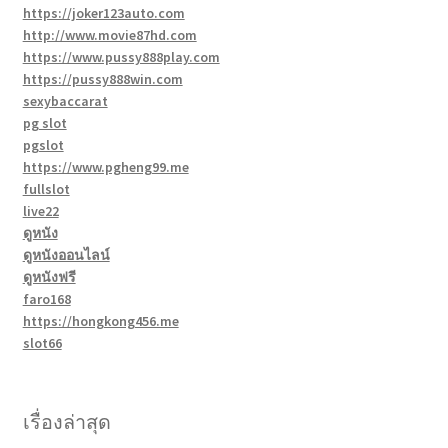
https://joker123auto.com
http://www.movie87hd.com
https://www.pussy888play.com
https://pussy888win.com
sexybaccarat
pg slot
pgslot
https://www.pgheng99.me
fullslot
live22
ดูหนัง
ดูหนังออนไลน์
ดูหนังฟรี
faro168
https://hongkong456.me
slot66
เรื่องล่าสุด