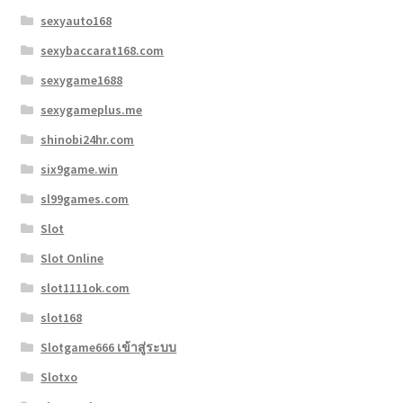
sexyauto168
sexybaccarat168.com
sexygame1688
sexygameplus.me
shinobi24hr.com
six9game.win
sl99games.com
Slot
Slot Online
slot1111ok.com
slot168
Slotgame666 เข้าสู่ระบบ
Slotxo