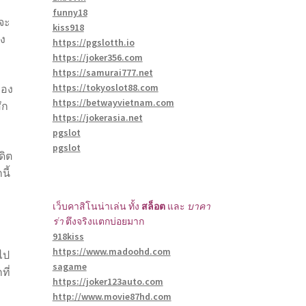
funny18
จะ
kiss918
่ง
https://pgslotth.io
https://joker356.com
https://samurai777.net
https://tokyoslot88.com
ของ
https://betwayvietnam.com
ึก
https://jokerasia.net
pgslot
pgslot
ดิต
นี้
เว็บคาสิโนน่าเล่น ทั้ง
สล็อต
และ
บาคา
ร่า
ตึงจริงแตกบ่อยมาก
918kiss
https://www.madoohd.com
ไป
sagame
ี่
https://joker123auto.com
http://www.movie87hd.com