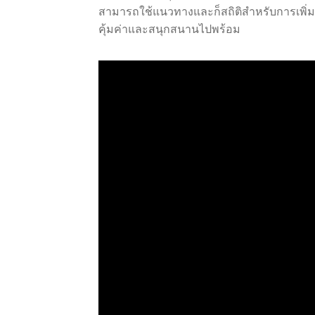
สามารถใช้แนวทางและก็สถิติสำหรับการเพิ่มช่อง
คุ้มค่าและสนุกสนานไปพร้อม