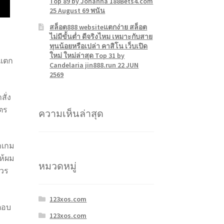
Top 89 by Johanna 188Bets4.com
25 August 69 พนัน
สล็อต888 websiteแตกง่าย สล็อต
ไม่มีขั้นต่ำ ดีจริงไหม เหมาะกับสาย
ทุนน้อยหรือเปล่า คาสิโน เว็บเปิด
ใหม่ ใหม่ล่าสุด Top 31 by
มแตก
Candelaria jin888.run 22 JUN
2569
สั่ง
ูตร
ความเห็นล่าสุด
่าเกม
ให้ผม
หมวดหมู่
ควร
123xos.com
ตอบ
123xos.com