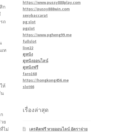
https://www.pussy888play.com
สิก
https://pussy888win.com
ี
sexybaccarat
ารถ
pg slot
pgslot
https://www.pgheng99.me
fullslot
น
live22
นเท
ดูหนัง
ดูหนังออนไลน์
ดูหนังฟรี
faro168
https://hongkong456.me
ให้
slot66
ัน
เรื่องล่าสุด
ิก
่วย
ี่ไม่
เครดิตฟรี หวยออนไลน์ อัตราจ่าย