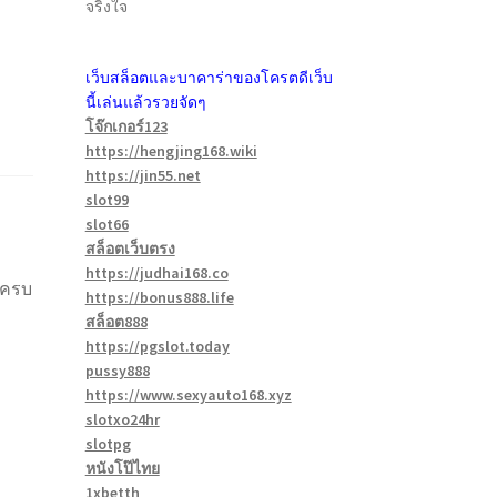
จริงใจ
เว็บสล็อตและบาคาร่าของโครตดีเว็บ
นี้เล่นแล้วรวยจัดๆ
โจ๊กเกอร์123
https://hengjing168.wiki
https://jin55.net
slot99
slot66
สล็อตเว็บตรง
https://judhai168.co
งครบ
https://bonus888.life
สล็อต888
https://pgslot.today
pussy888
https://www.sexyauto168.xyz
slotxo24hr
slotpg
หนังโป๊ไทย
1xbetth