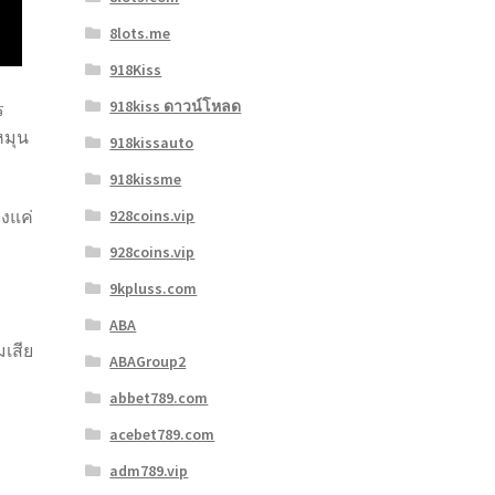
8lots.me
918Kiss
918kiss ดาวน์โหลด
ร
หมุน
918kissauto
918kissme
928coins.vip
ยงแค่
928coins.vip
9kpluss.com
ABA
เสีย
ABAGroup2
abbet789.com
acebet789.com
adm789.vip