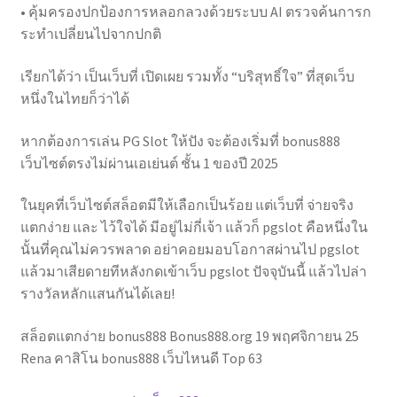
• คุ้มครองปกป้องการหลอกลวงด้วยระบบ AI ตรวจค้นการก
ระทำเปลี่ยนไปจากปกติ
เรียกได้ว่า เป็นเว็บที่ เปิดเผย รวมทั้ง “บริสุทธิ์ใจ” ที่สุดเว็บ
หนึ่งในไทยก็ว่าได้
หากต้องการเล่น PG Slot ให้ปัง จะต้องเริ่มที่ bonus888
เว็บไซต์ตรงไม่ผ่านเอเย่นต์ ชั้น 1 ของปี 2025
ในยุคที่เว็บไซต์สล็อตมีให้เลือกเป็นร้อย แต่เว็บที่ จ่ายจริง
แตกง่าย และ ไว้ใจได้ มีอยู่ไม่กี่เจ้า แล้วก็ pgslot คือหนึ่งใน
นั้นที่คุณไม่ควรพลาด อย่าคอยมอบโอกาสผ่านไป pgslot
แล้วมาเสียดายทีหลังกดเข้าเว็บ pgslot ปัจจุบันนี้ แล้วไปล่า
รางวัลหลักแสนกันได้เลย!
สล็อตแตกง่าย bonus888 Bonus888.org 19 พฤศจิกายน 25
Rena คาสิโน bonus888 เว็บไหนดี Top 63