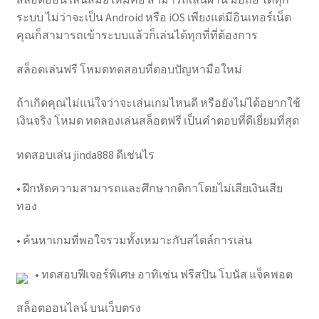
ระบบ ไม่ว่าจะเป็น Android หรือ iOS เพียงแต่มีอินเทอร์เน็ต
คุณก็สามารถเข้าระบบแล้วก็เล่นได้ทุกที่ที่ต้องการ
สล็อตเล่นฟรี โหมดทดสอบที่ตอบปัญหามือใหม่
ถ้าเกิดคุณไม่แน่ใจว่าจะเล่นเกมไหนดี หรือยังไม่ได้อยากใช้
เงินจริง โหมด ทดลองเล่นสล็อตฟรี เป็นคำตอบที่ดีเยี่ยมที่สุด
ทดสอบเล่น jinda888 ดีเช่นไร
• ฝึกหัดความสามารถและศึกษากติกาโดยไม่เสียเงินเสีย
ทอง
• ค้นหาเกมที่พอใจรวมทั้งเหมาะกับสไตล์การเล่น
• ทดสอบฟีเจอร์พิเศษ อาทิเช่น ฟรีสปิน โบนัส แจ็คพอต
สล็อตออนไลน์ บนเว็บตรง