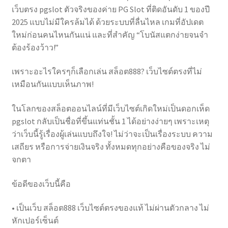
เว็บตรง pgslot ตัวจริงของค่าย PG Slot ที่ติดอันดับ 1 ของปี
2025 แบบไม่มีใครล้มได้ ด้วยระบบที่ลื่นไหล เกมที่อัปเดต
ใหม่ก่อนคนไหนกันแน่ และที่สำคัญ “โบนัสแตกง่ายจนจำ
ต้องร้องว้าว!”
เพราะอะไรใครๆก็เลือกเล่น สล็อต888? เว็บไซต์ตรงที่ไม่
เหมือนกันแบบเห็นภาพ!
ในโลกของสล็อตออนไลน์ที่มีเว็บไซต์เกิดใหม่เป็นดอกเห็ด
pgslot กลับเป็นชื่อที่ขึ้นแท่นชั้น 1 ได้อย่างง่ายๆ เพราะเหตุ
ว่าเว็บนี้รู้เรื่องผู้เล่นแบบถึงใจ! ไม่ว่าจะเป็นเรื่องระบบ ความ
เสถียร หรือการจ่ายเงินจริง ทั้งหมดทุกอย่างคือของจริง ไม่
จกตา
ข้อดีของเว็บนี้คือ
• เป็นเว็บ สล็อต888 เว็บไซต์ตรงของแท้ ไม่ผ่านตัวกลาง ไม่
หักเปอร์เซ็นต์