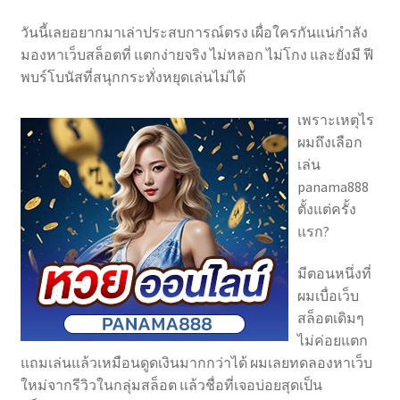
วันนี้เลยอยากมาเล่าประสบการณ์ตรง เผื่อใครกันแน่กำลัง
มองหาเว็บสล็อตที่ แตกง่ายจริง ไม่หลอก ไม่โกง และยังมี ฟี
พบร์โบนัสที่สนุกกระทั่งหยุดเล่นไม่ได้
เพราะเหตุไร
ผมถึงเลือก
เล่น
panama888
ตั้งแต่ครั้ง
แรก?
มีตอนหนึ่งที่
ผมเบื่อเว็บ
สล็อตเดิมๆ
ไม่ค่อยแตก
แถมเล่นแล้วเหมือนดูดเงินมากกว่าได้ ผมเลยทดลองหาเว็บ
ใหม่จากรีวิวในกลุ่มสล็อต แล้วชื่อที่เจอบ่อยสุดเป็น