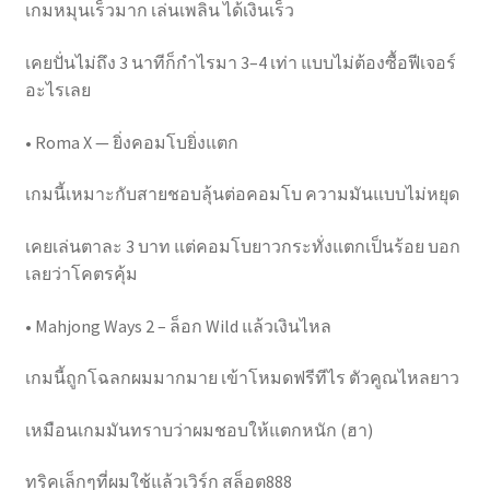
เกมหมุนเร็วมาก เล่นเพลิน ได้เงินเร็ว
เคยปั่นไม่ถึง 3 นาทีก็กำไรมา 3–4 เท่า แบบไม่ต้องซื้อฟีเจอร์
อะไรเลย
• Roma X — ยิ่งคอมโบยิ่งแตก
เกมนี้เหมาะกับสายชอบลุ้นต่อคอมโบ ความมันแบบไม่หยุด
เคยเล่นตาละ 3 บาท แต่คอมโบยาวกระทั่งแตกเป็นร้อย บอก
เลยว่าโคตรคุ้ม
• Mahjong Ways 2 – ล็อก Wild แล้วเงินไหล
เกมนี้ถูกโฉลกผมมากมาย เข้าโหมดฟรีทีไร ตัวคูณไหลยาว
เหมือนเกมมันทราบว่าผมชอบให้แตกหนัก (ฮา)
ทริคเล็กๆที่ผมใช้แล้วเวิร์ก สล็อต888