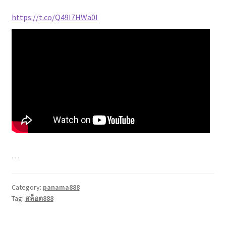
https://t.co/Q49I7HWa0I
…
Category:
panama888
Tag:
สล็อต888