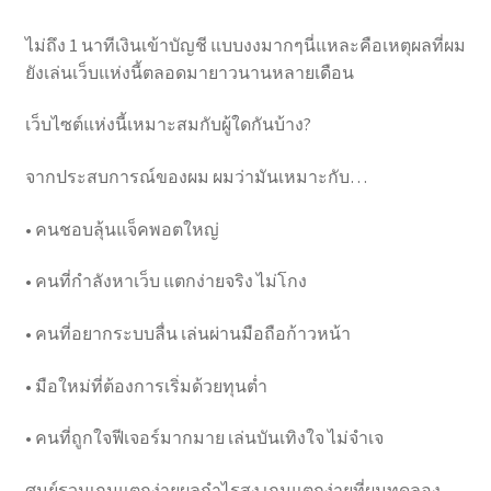
ไม่ถึง 1 นาทีเงินเข้าบัญชี แบบงงมากๆนี่แหละคือเหตุผลที่ผม
ยังเล่นเว็บแห่งนี้ตลอดมายาวนานหลายเดือน
เว็บไซต์แห่งนี้เหมาะสมกับผู้ใดกันบ้าง?
จากประสบการณ์ของผม ผมว่ามันเหมาะกับ…
• คนชอบลุ้นแจ็คพอตใหญ่
• คนที่กำลังหาเว็บ แตกง่ายจริง ไม่โกง
• คนที่อยากระบบลื่น เล่นผ่านมือถือก้าวหน้า
• มือใหม่ที่ต้องการเริ่มด้วยทุนต่ำ
• คนที่ถูกใจฟีเจอร์มากมาย เล่นบันเทิงใจ ไม่จำเจ
ศูนย์รวมเกมแตกง่ายผลกำไรสูง เกมแตกง่ายที่ผมทดลอง