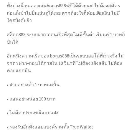
ทั้งปวงนี้ ทดลองเล่นbonus888ฟรี ได้ด้วยนะ! ไม่ต้องสมัคร
ก่อนก็เข้าไปปั่นเล่นดูได้เลย หากต้องใจก็ค่อยเติมเงิน ไม่มี
ใครบังคับจ้า
สล็อต888 ระบบฝาก-ถอนเร็วที่สุด ไม่มีขั้นต่ำ เริ่มแค่ 1 บาทก็
ปั่นได้
อีกหนึ่งความเริ่ดของ bonus888เป็นระบบออโต้ที่เร็วจริง ไม่
จกตา ฝาก-ถอนได้ภายใน 10 วินาที ไม่ต้องแจ้งสลิป ไม่ต้อง
คอยแอดมิน
• ฝากอย่างต่ำ 1 บาทแค่นั้น
• ถอนอย่างน้อย 100 บาท
• ไม่มีค่าประเพณีแอบแฝง
• รองรับอีกทั้งแอปแบงค์รวมทั้ง True Wallet