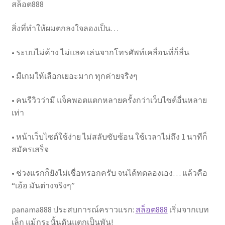
สล็อต888
สิ่งที่ทำให้ผมตกลงใจลองเป็น…
• ระบบไม่ค้าง ไม่แลค เล่นจากโทรศัพท์เคลื่อนที่ก็ลื่น
• มีเกมให้เลือกเยอะมาก ทุกค่ายจริงๆ
• คนรีวิวว่ามี แจ็คพอตแตกหลายครั้งกว่าเว็บไซต์อื่นหลาย
เท่า
• หน้าเว็บไซต์ใช้ง่าย ไม่สลับซับซ้อน ใช้เวลาไม่ถึง 1 นาทีก็
สมัครเสร็จ
• ช่วงแรกก็ยังไม่เชื่อหรอกครับ จนได้ทดลองเอง… แล้วคือ
“เอ้อ มันต่างจริงๆ”
panama888 ประสบการณ์คราวแรก:
สล็อต888
เริ่มจากเบท
เล็ก แม้กระนั้นดันแตกเป็นพัน!