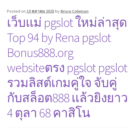
Posted on
10 ตุลาคม 2025
by
Bruce Coleman
เว็บแม่ pgslot ใหม่ล่าสุด
Top 94 by Rena pgslot
Bonus888.org
websiteตรง pgslot pgslot
รวมลิสต์เกมคู่ใจ จับคู่
กับสล็อต888 แล้วยิงยาว
4 ตุลา 68 คาสิโน