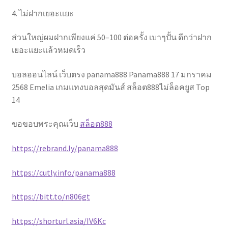
4. ไม่ฝากเยอะแยะ
ส่วนใหญ่ผมฝากเพียงแค่ 50–100 ต่อครั้ง เบาๆปั้น ดีกว่าฝาก
เยอะแยะแล้วหมดเร็ว
บอลออนไลน์ เว็บตรง panama888 Panama888 17 มกราคม
2568 Emelia เกมแทงบอลสุดมันส์ สล็อต888ไม่ล็อคยูส Top
14
ขอขอบพระคุณเว็บ
สล็อต888
https://rebrand.ly/panama888
https://cutly.info/panama888
https://bitt.to/n806gt
https://shorturl.asia/IV6Kc