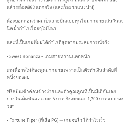
แล้ว สล็อต888 แตกจริง (และก็อยากแนะนำ!)
ต้องบอกก่อนว่าผมเป็นสายปั่นแบบทุนไม่มากมาย เล่นวันละ
นิด ย้ำกำไรเรื่อยๆไม่โลภ
และนี่เป็นเกมที่ผมได้กำไรดีสุดจากประสบการณ์จริง
• Sweet Bonanza – เกมสายหวานแตกหนัก
เกมนี้อาจไม่ต้องพูดมากมาย เพราะเป็นตัวทำเงินลำดับที่
หนึ่งของผม
ฟรีสปินเข้าค่อนข้างง่าย และตัวคูณคูณทีเป็นมีเฮิกันเลย
บางวันเดิมพันแค่ตาละ 5 บาท ยังเคยแตก 1,200 บาทแบบงงง
วยๆ
• Fortune Tiger (พี่เสือ PG) — เกมจบไว ได้กำไรเร็ว