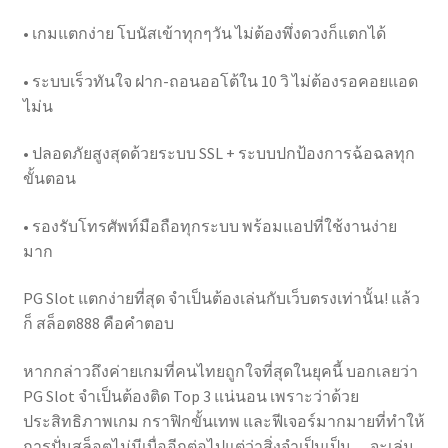
• เกมแตกง่าย โบนัสเข้าทุกๆวัน ไม่ต้องพึ่งดวงก็แตกได้
• ระบบเร็วทันใจ ฝาก-ถอนออโต้ใน 10 วิ ไม่ต้องรอคอยแอด
ไม่น
• ปลอดภัยสูงสุดด้วยระบบ SSL + ระบบปกป้องการฉ้อฉลทุก
ขั้นตอน
• รองรับโทรศัพท์มือถือทุกระบบ พร้อมแอปที่ใช้งานง่าย
มาก
PG Slot แตกง่ายที่สุด จำเป็นต้องเล่นกับเว็บตรงเท่านั้น! แล้ว
ก็ สล็อต888 คือคำตอบ
หากกล่าวถึงค่ายเกมที่คนไทยถูกใจที่สุดในยุคนี้ บอกเลยว่า
PG Slot จำเป็นต้องติด Top 3 แน่นอน เพราะว่าด้วย
ประสิทธิภาพเกม กราฟิกขั้นเทพ และฟีเจอร์มากมายที่ทำให้
การปั่นสล็อตไม่มีเบื่ออีกต่อไปแต่ว่าสิ่งจำเป็นเป็น… จะเล่น