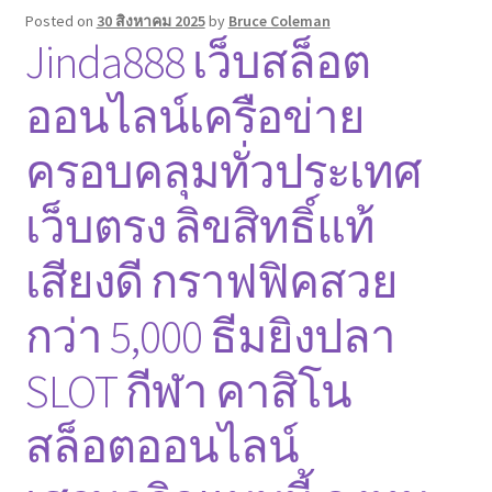
Posted on
30 สิงหาคม 2025
by
Bruce Coleman
Jinda888 เว็บสล็อต
ออนไลน์เครือข่าย
ครอบคลุมทั่วประเทศ
เว็บตรง ลิขสิทธิ์แท้
เสียงดี กราฟฟิคสวย
กว่า 5,000 ธีมยิงปลา
SLOT กีฬา คาสิโน
สล็อตออนไลน์