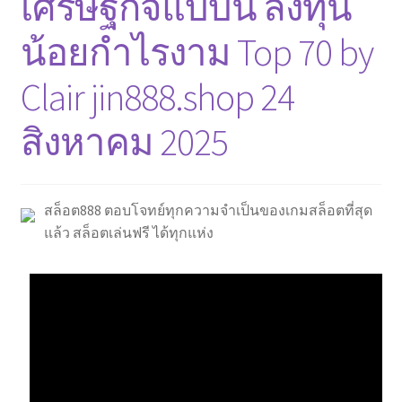
เศรษฐกิจแบบนี้ ลงทุน
น้อยกำไรงาม Top 70 by
Clair jin888.shop 24
สิงหาคม 2025
สล็อต888 ตอบโจทย์ทุกความจำเป็นของเกมสล็อตที่สุด
แล้ว สล็อตเล่นฟรี ได้ทุกแห่ง