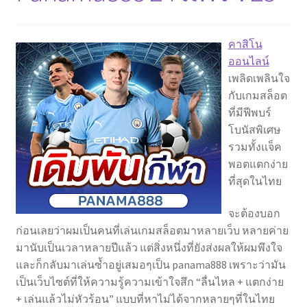
คาสิโน
ออนไลน์
เพลิดเพลินใจ
กับเกมสล็อต
ที่มีฟีพบร์
โบนัสพิเศษ
รวมทั้งแจ็ค
พอตแตกง่าย
ที่สุดในไทย
จะต้องบอก
ก่อนเลยว่าผมเป็นคนที่เล่นเกมสล็อตมาหลายเว็บ หลายค่าย
มานับเป็นเวลาหลายปีแล้ว แต่สิ่งหนึ่งที่ยังส่งผลให้ผมพึงใจ
และก็กลับมาเล่นซ้ำอยู่เสมอๆเป็น panama888 เพราะว่ามัน
เป็นเว็บไซต์ที่ให้ความรู้ความเข้าใจสึก “ลื่นไหล + แตกง่าย
+ เล่นแล้วไม่หัวร้อน” แบบที่หาไม่ได้จากหลายๆที่ในไทย