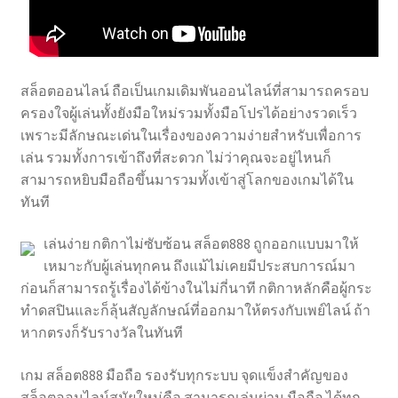
สล็อตออนไลน์ ถือเป็นเกมเดิมพันออนไลน์ที่สามารถครอบ
ครองใจผู้เล่นทั้งยังมือใหม่รวมทั้งมือโปรได้อย่างรวดเร็ว
เพราะมีลักษณะเด่นในเรื่องของความง่ายสำหรับเพื่อการ
เล่น รวมทั้งการเข้าถึงที่สะดวก ไม่ว่าคุณจะอยู่ไหนก็
สามารถหยิบมือถือขึ้นมารวมทั้งเข้าสู่โลกของเกมได้ใน
ทันที
เล่นง่าย กติกาไม่ซับซ้อน สล็อต888 ถูกออกแบบมาให้
เหมาะกับผู้เล่นทุกคน ถึงแม้ไม่เคยมีประสบการณ์มา
ก่อนก็สามารถรู้เรื่องได้ข้างในไม่กี่นาที กติกาหลักคือผู้กระ
ทำดสปินและก็ลุ้นสัญลักษณ์ที่ออกมาให้ตรงกับเพย์ไลน์ ถ้า
หากตรงก็รับรางวัลในทันที
เกม สล็อต888 มือถือ รองรับทุกระบบ จุดแข็งสำคัญของ
สล็อตออนไลน์สมัยใหม่คือ สามารถเล่นผ่าน มือถือ ได้ทุก