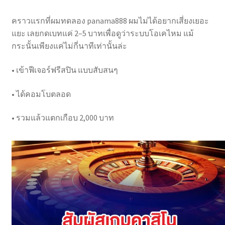
คราวแรกที่ผมทดลอง panama888 ผมไม่ได้อยากเสี่ยงเยอะ
แยะ เลยกดเบทแค่ 2–5 บาทเพื่อดูว่าระบบโอเคไหม แม้
กระนั้นเพียงแค่ไม่กี่นาทีเท่านั้นล่ะ
• เข้าฟีเจอร์ฟรีสปิน แบบสับสนๆ
• ได้คอมโบตลอด
• รวมแล้วแตกเกือบ 2,000 บาท