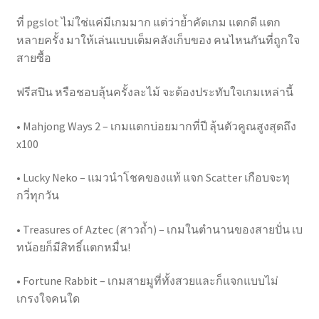
ที่ pgslot ไม่ใช่แค่มีเกมมาก แต่ว่าย้ำคัดเกม แตกดี แตก
หลายครั้ง มาให้เล่นแบบเต็มคลังเก็บของ คนไหนกันที่ถูกใจ
สายซื้อ
ฟรีสปิน หรือชอบลุ้นครั้งละไม้ จะต้องประทับใจเกมเหล่านี้
• Mahjong Ways 2 – เกมแตกบ่อยมากที่ปี ลุ้นตัวคูณสูงสุดถึง
x100
• Lucky Neko – แมวนำโชคของแท้ แจก Scatter เกือบจะทุ
กวี่ทุกวัน
• Treasures of Aztec (สาวถ้ำ) – เกมในตำนานของสายปั่น เบ
ทน้อยก็มีสิทธิ์แตกหมื่น!
• Fortune Rabbit – เกมสายมูที่ทั้งสวยและก็แจกแบบไม่
เกรงใจคนใด