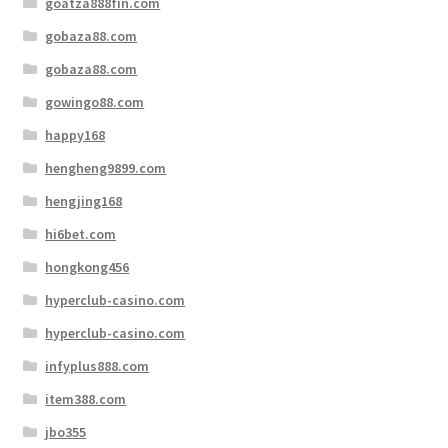
goatza888fin.com
gobaza88.com
gobaza88.com
gowingo88.com
happy168
hengheng9899.com
hengjing168
hi6bet.com
hongkong456
hyperclub-casino.com
hyperclub-casino.com
infyplus888.com
item388.com
jbo355