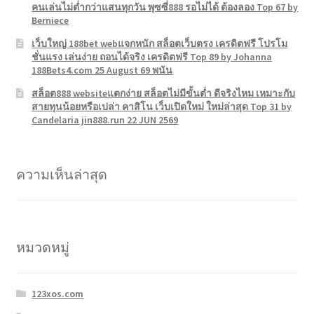
คนเล่นไม่ต่ำกว่าแสนทุกวัน พุซซี่888 รอไม่ได้ ต้องลอง Top 67 by
Berniece
เว็บใหญ่ 188bet webแจกหนัก สล็อตเว็บตรง เครดิตฟรี โปรโม
ชั่นแรง เล่นง่าย ถอนได้จริง เครดิตฟรี Top 89 by Johanna
188Bets4.com 25 August 69 พนัน
สล็อต888 websiteแตกง่าย สล็อตไม่มีขั้นต่ำ ดีจริงไหม เหมาะกับ
สายทุนน้อยหรือเปล่า คาสิโน เว็บเปิดใหม่ ใหม่ล่าสุด Top 31 by
Candelaria jin888.run 22 JUN 2569
ความเห็นล่าสุด
หมวดหมู่
123xos.com