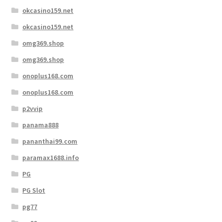
okcasino159.net
okcasino159.net
omg369.shop
omg369.shop
onoplus168.com
onoplus168.com
p2vvip
panama888
pananthai99.com
paramax1688.info
PG
PG Slot
pg77