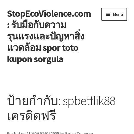
StopEcoViolence.com
Skip
Skip
Menu
to
to
: รับมือกับความ
navigation
content
รุนแรงและปัญหาสิ่ง
แวดล้อม spor toto
kupon sorgula
หน้าแรก
Blog
ป้ายกำกับ:
spbetflik88
Contact
เครดิตฟรี
Welcome to the family!
Posted on
21 พฤษภาคม 2025
by
Bruce Coleman