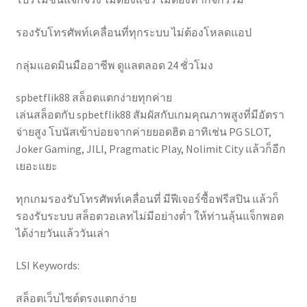
รองรับโทรศัพท์เคลื่อนที่ทุกระบบ ไม่ต้องโหลดแอป
กลุ่มแอดมินมืออาชีพ ดูแลตลอด 24 ชั่วโมง
spbetflik88 สล็อตแตกง่ายทุกค่าย
เล่นสล็อตกับ spbetflik88 สัมผัสกับเกมคุณภาพสูงที่มีอัตรา
จ่ายสูง โบนัสเข้าบ่อยจากค่ายยอดฮิต อาทิเช่น PG SLOT,
Joker Gaming, JILI, Pragmatic Play, Nolimit City แล้วก็อีก
เยอะแยะ
ทุกเกมรองรับโทรศัพท์เคลื่อนที่ มีฟีเจอร์ซื้อฟรีสปิน แล้วก็
รองรับระบบ สล็อตวอเลทไม่มีอย่างต่ำ ให้ท่านลุ้นแจ็กพอต
ได้ง่ายวันแล้ววันเล่า
LSI Keywords:
สล็อตเว็บไซต์ตรงแตกง่าย