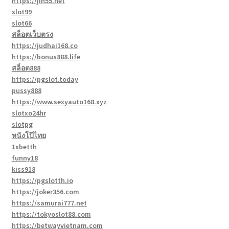
https://jin55.net
slot99
slot66
สล็อตเว็บตรง
https://judhai168.co
https://bonus888.life
สล็อต888
https://pgslot.today
pussy888
https://www.sexyauto168.xyz
slotxo24hr
slotpg
หนังโป๊ไทย
1xbetth
funny18
kiss918
https://pgslotth.io
https://joker356.com
https://samurai777.net
https://tokyoslot88.com
https://betwayvietnam.com