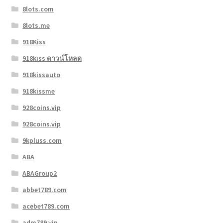
8lots.com
8lots.me
918Kiss
918kiss ดาวน์โหลด
918kissauto
918kissme
928coins.vip
928coins.vip
9kpluss.com
ABA
ABAGroup2
abbet789.com
acebet789.com
adm789.vip