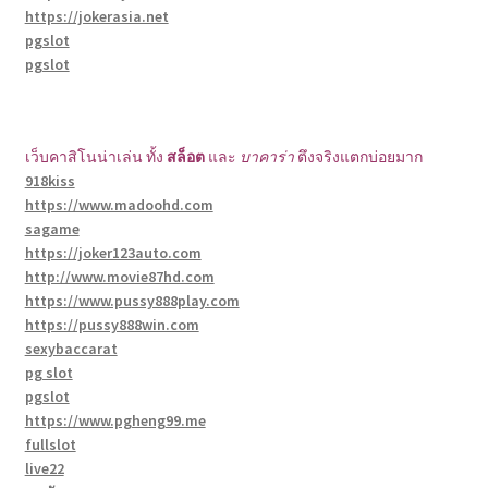
https://jokerasia.net
pgslot
pgslot
เว็บคาสิโนน่าเล่น ทั้ง
สล็อต
และ
บาคาร่า
ตึงจริงแตกบ่อยมาก
918kiss
https://www.madoohd.com
sagame
https://joker123auto.com
http://www.movie87hd.com
https://www.pussy888play.com
https://pussy888win.com
sexybaccarat
pg slot
pgslot
https://www.pgheng99.me
fullslot
live22