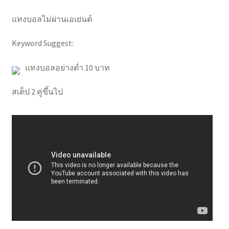
แทงบอลไม่ผ่านเอเย่นต์
Keyword Suggest:
แทงบอลอย่างต่ำ 10 บาท
สเต็ป 2 คู่ขึ้นไป