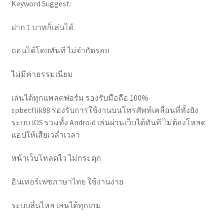
Keyword Suggest:
ฝาก 1 บาทก็เล่นได้
ถอนได้โดยทันที ไม่จำกัดรอบ
ไม่มีค่าธรรมเนียม
เล่นได้ทุกแพลตฟอร์ม รองรับมือถือ 100%
spbetflik88 รองรับการใช้งานบนโทรศัพท์เคลื่อนที่ทั้งยัง
ระบบ iOS รวมทั้ง Android เล่นผ่านเว็บได้ทันที ไม่ต้องโหลด
แอปให้เสียเวล่ำเวลา
หน้าเว็บโหลดไว ไม่กระตุก
อินเทอร์เฟซภาษาไทย ใช้งานง่าย
ระบบลื่นไหล เล่นได้ทุกเกม