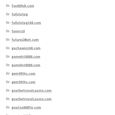
fox689ok.com
fullslotpg
fullslotpg168.com
funny18
future24bet.com
gachawin168.com
gamehit8888.com
gamehit8888.com
gem99ths.com
gem99ths.com
goatbetroyalcasino.com
goatbetroyalcasino.com
goatza888fin.com