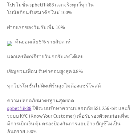
โปรโมชั่น spbetflik88 แจกจริงทุกวี่ทุกวัน
โบนัสต้อนรับสมาชิกใหม่ 100%
ฝากแรกของวัน รับเพิ่ม 10%
คืนยอดเสีย 5% รายสัปดาห์
แจกเครดิตฟรีรายวัน กดรับเองได้เลย
เชิญชวนเพื่อน รับค่าคอมสูงสุด 0.8%
ทุกโปรโมชั่นไม่ติดเทิร์นสูง ไม่ต้องแชร์โพสต์
ความปลอดภัยมาตรฐานสุดยอด
spbetflik88
ใช้ระบบรักษาความปลอดภัย SSL 256-bit และก็
ระบบ KYC (Know Your Customer) เพื่อรับรองตัวตนก่อนที่จะ
มีการเบิกเงิน คุ้มครองป้องกันการแอบอ้าง บัญชีไม่เป็น
อันตราย 100%