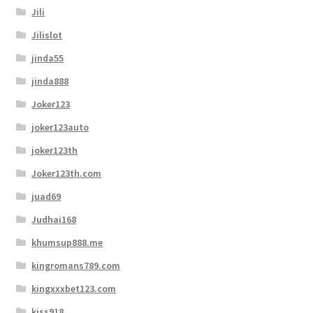
Jili
Jilislot
jinda55
jinda888
Joker123
joker123auto
joker123th
Joker123th.com
juad69
Judhai168
khumsup888.me
kingromans789.com
kingxxxbet123.com
kiss918