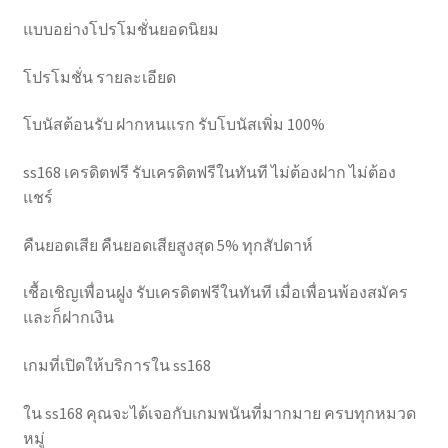
แบบอย่างโปรโมชั่นยอดนิยม
โปรโมชั่น รายละเอียด
โบนัสต้อนรับ ฝากหนแรก รับโบนัสเพิ่ม 100%
ss168 เครดิตฟรี รับเครดิตฟรีในทันที ไม่ต้องฝาก ไม่ต้อง
แชร์
คืนยอดเสีย คืนยอดเสียสูงสุด 5% ทุกสัปดาห์
เชื้อเชิญเพื่อนฝูง รับเครดิตฟรีในทันที เมื่อเพื่อนพ้องสมัคร
และก็ฝากเงิน
เกมที่เปิดให้บริการใน ss168
ใน ss168 คุณจะได้เจอกับเกมพนันที่มากมาย ครบทุกหมวด
หมู่