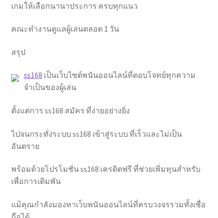
เกมให้เลือกนานาประการ ครบทุกแนว
คณะทำงานดูแลผู้เล่นตลอด 1 วัน
สรุป
ss168
เป็นเว็บไซต์พนันออนไลน์ที่ตอบโจทย์ทุกความ
จำเป็นของผู้เล่น
ตั้งแต่การ ss168 สมัคร ที่ง่ายอย่างยิ่ง
ไปจนกระทั่งระบบ ss168 เข้าสู่ระบบ ที่เร็วและไม่เป็น
อันตราย
พร้อมด้วยโปรโมชั่น ss168 เครดิตฟรี ที่ช่วยเพิ่มทุนสำหรับ
เพื่อการเดิมพัน
แม้คุณกำลังมองหาเว็บพนันออนไลน์ที่ครบวงจรรวมทั้งเชื่อ
ถือได้