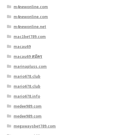
m4newonline.com
m4newonline.com
m4newonline.net
mac1bet789.com
macau69
macau69 สมัคร
marinapluss.com
mario678.club
mario678.club
mario678.info
medee989.com
medee989.com
megawaysbet789.com