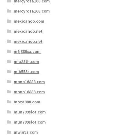
mercyrosa168.com
mercyrosa168.com
mexicanoo.com
mexicanoo.net
mexicanoo.net
mfj889xx.com
mia88th.com
mib555s.com
mono16888.com
mono16888.com
moza888.com
mun789slot.com
mun789slot.com
mwin9s.com