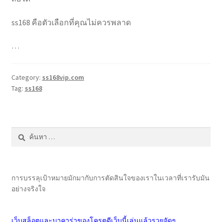
ss168 คือตัวเลือกที่คุณไม่ควรพลาด
…
Category:
ss168vip.com
Tag:
ss168
ค้นหา
สำหรับ:
การบรรลุเป้าหมายมักมากับการตัดสินใจของเราในเวลาที่เรารับมัน
อย่างจริงใจ
เว็บสล็อตและบาคาร่าของโครตดีเว็บนี้เล่นแล้วรวยจัดๆ