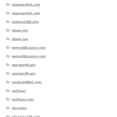
nagawaybet.com
nagawaybet.com
nakoya1688.site
nbwin.me
nbwin.me
nemo168casino.com
nemo168casino.com
nextgen99.win
nextgen99.win
niseko168bet.com
no1huay
no1huay.com
okcasino
okcasino159.com