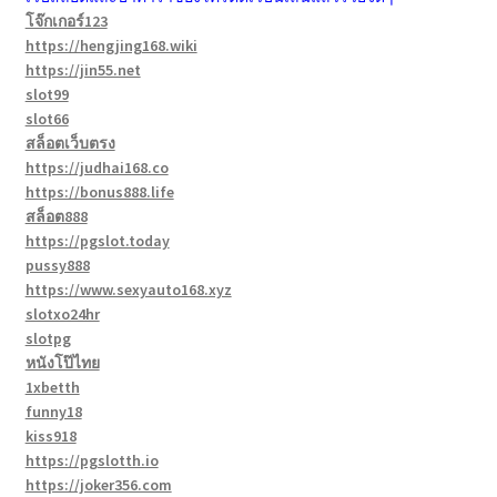
โจ๊กเกอร์123
https://hengjing168.wiki
https://jin55.net
slot99
slot66
สล็อตเว็บตรง
https://judhai168.co
https://bonus888.life
สล็อต888
https://pgslot.today
pussy888
https://www.sexyauto168.xyz
slotxo24hr
slotpg
หนังโป๊ไทย
1xbetth
funny18
kiss918
https://pgslotth.io
https://joker356.com