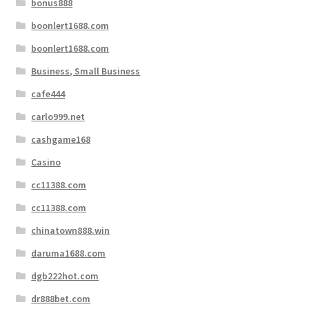
bonus888
boonlert1688.com
boonlert1688.com
Business, Small Business
cafe444
carlo999.net
cashgame168
Casino
cc11388.com
cc11388.com
chinatown888.win
daruma1688.com
dgb222hot.com
dr888bet.com