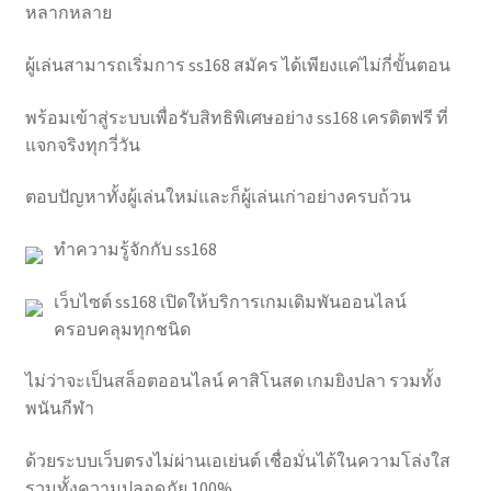
หลากหลาย
ผู้เล่นสามารถเริ่มการ ss168 สมัคร ได้เพียงแค่ไม่กี่ขั้นตอน
พร้อมเข้าสู่ระบบเพื่อรับสิทธิพิเศษอย่าง ss168 เครดิตฟรี ที่
แจกจริงทุกวี่วัน
ตอบปัญหาทั้งผู้เล่นใหม่และก็ผู้เล่นเก่าอย่างครบถ้วน
ทำความรู้จักกับ ss168
เว็บไซต์ ss168 เปิดให้บริการเกมเดิมพันออนไลน์
ครอบคลุมทุกชนิด
ไม่ว่าจะเป็นสล็อตออนไลน์ คาสิโนสด เกมยิงปลา รวมทั้ง
พนันกีฬา
ด้วยระบบเว็บตรงไม่ผ่านเอเย่นต์ เชื่อมั่นได้ในความโล่งใส
รวมทั้งความปลอดภัย 100%