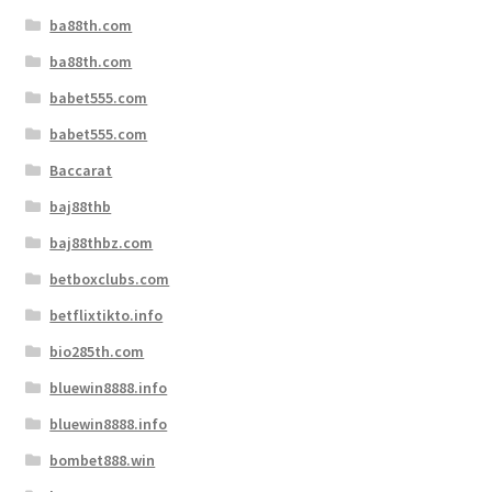
ba88th.com
ba88th.com
babet555.com
babet555.com
Baccarat
baj88thb
baj88thbz.com
betboxclubs.com
betflixtikto.info
bio285th.com
bluewin8888.info
bluewin8888.info
bombet888.win