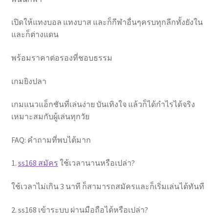
เปิดให้แทงบอล แทงบาส และก็กีฬาอื่นๆครบทุกลีกทั้งยังใน
และก็ต่างแดน
พร้อมราคาต่อรองที่ชอบธรรม
เกมยิงปลา
เกมแนวแอ็กชันที่เล่นง่าย บันเทิงใจ แล้วก็ได้กำไรได้จริง
เหมาะสมกับผู้เล่นทุกวัย
FAQ: คำถามที่พบได้มาก
1.
ss168 สมัคร
ใช้เวลานานหรือเปล่า?
ใช้เวลาไม่เกิน 3 นาที ก็สามารถสมัครและก็เริ่มเล่นได้ทันที
2. ss168 เข้าระบบ ผ่านมือถือได้หรือเปล่า?