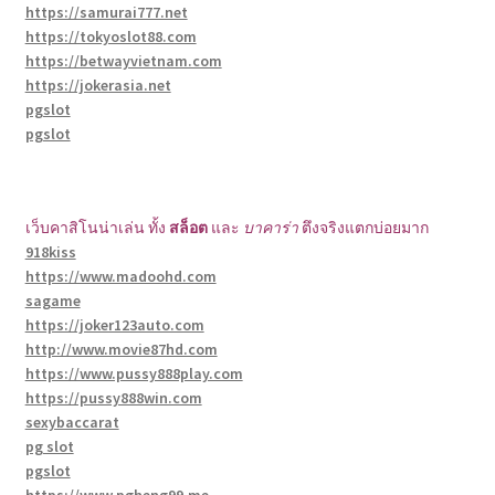
https://samurai777.net
https://tokyoslot88.com
https://betwayvietnam.com
https://jokerasia.net
pgslot
pgslot
เว็บคาสิโนน่าเล่น ทั้ง
สล็อต
และ
บาคาร่า
ตึงจริงแตกบ่อยมาก
918kiss
https://www.madoohd.com
sagame
https://joker123auto.com
http://www.movie87hd.com
https://www.pussy888play.com
https://pussy888win.com
sexybaccarat
pg slot
pgslot