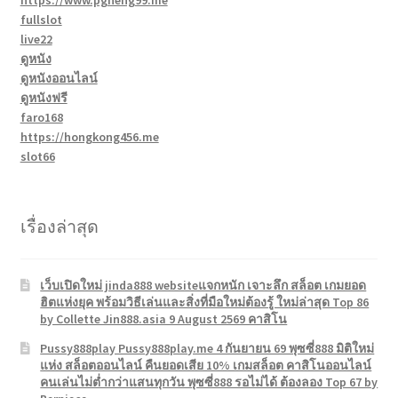
https://www.pgheng99.me
fullslot
live22
ดูหนัง
ดูหนังออนไลน์
ดูหนังฟรี
faro168
https://hongkong456.me
slot66
เรื่องล่าสุด
เว็บเปิดใหม่ jinda888 websiteแจกหนัก เจาะลึก สล็อต เกมยอด
ฮิตแห่งยุค พร้อมวิธีเล่นและสิ่งที่มือใหม่ต้องรู้ ใหม่ล่าสุด Top 86
by Collette Jin888.asia 9 August 2569 คาสิโน
Pussy888play Pussy888play.me 4 กันยายน 69 พุซซี่888 มิติใหม่
แห่ง สล็อตออนไลน์ คืนยอดเสีย 10% เกมสล็อต คาสิโนออนไลน์
คนเล่นไม่ต่ำกว่าแสนทุกวัน พุซซี่888 รอไม่ได้ ต้องลอง Top 67 by