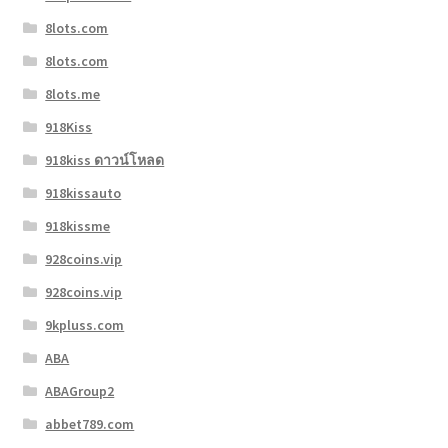
8lots.com
8lots.com
8lots.me
918Kiss
918kiss ดาวน์โหลด
918kissauto
918kissme
928coins.vip
928coins.vip
9kpluss.com
ABA
ABAGroup2
abbet789.com