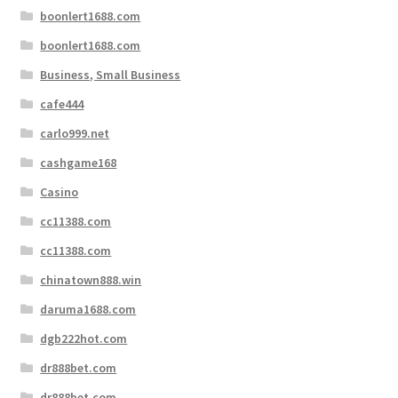
boonlert1688.com
boonlert1688.com
Business, Small Business
cafe444
carlo999.net
cashgame168
Casino
cc11388.com
cc11388.com
chinatown888.win
daruma1688.com
dgb222hot.com
dr888bet.com
dr888bet.com