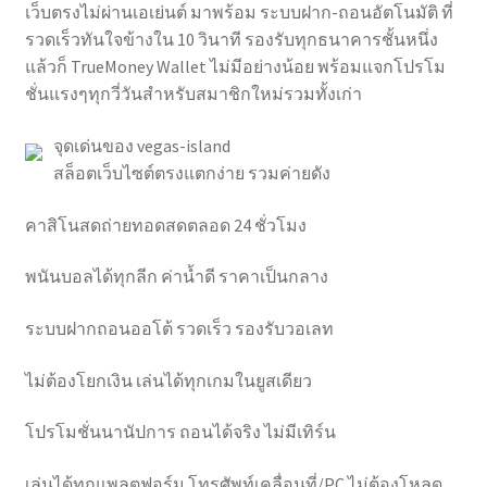
เว็บตรงไม่ผ่านเอเย่นต์ มาพร้อม ระบบฝาก-ถอนอัตโนมัติ ที่
รวดเร็วทันใจข้างใน 10 วินาที รองรับทุกธนาคารชั้นหนึ่ง
แล้วก็ TrueMoney Wallet ไม่มีอย่างน้อย พร้อมแจกโปรโม
ชั่นแรงๆทุกวี่วันสำหรับสมาชิกใหม่รวมทั้งเก่า
จุดเด่นของ vegas-island
สล็อตเว็บไซต์ตรงแตกง่าย รวมค่ายดัง
คาสิโนสดถ่ายทอดสดตลอด 24 ชั่วโมง
พนันบอลได้ทุกลีก ค่าน้ำดี ราคาเป็นกลาง
ระบบฝากถอนออโต้ รวดเร็ว รองรับวอเลท
ไม่ต้องโยกเงิน เล่นได้ทุกเกมในยูสเดียว
โปรโมชั่นนานัปการ ถอนได้จริง ไม่มีเทิร์น
เล่นได้ทุกแพลตฟอร์ม โทรศัพท์เคลื่อนที่/PC ไม่ต้องโหลด