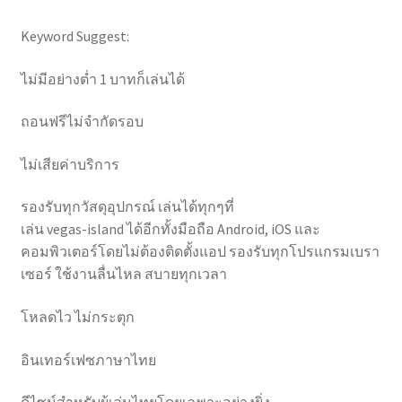
Keyword Suggest:
ไม่มีอย่างต่ำ 1 บาทก็เล่นได้
ถอนฟรีไม่จำกัดรอบ
ไม่เสียค่าบริการ
รองรับทุกวัสดุอุปกรณ์ เล่นได้ทุกๆที่
เล่น vegas-island ได้อีกทั้งมือถือ Android, iOS และ
คอมพิวเตอร์โดยไม่ต้องติดตั้งแอป รองรับทุกโปรแกรมเบรา
เซอร์ ใช้งานลื่นไหล สบายทุกเวลา
โหลดไว ไม่กระตุก
อินเทอร์เฟซภาษาไทย