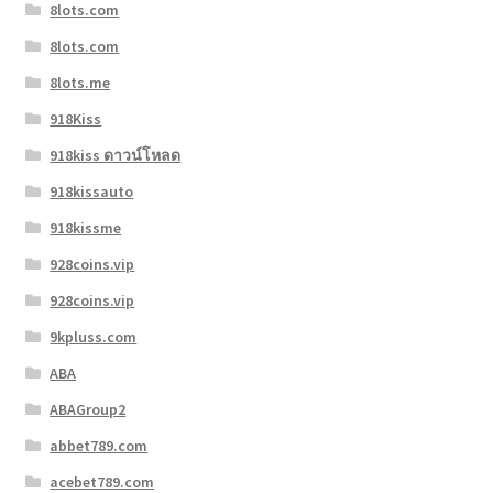
8lots.com
8lots.com
8lots.me
918Kiss
918kiss ดาวน์โหลด
918kissauto
918kissme
928coins.vip
928coins.vip
9kpluss.com
ABA
ABAGroup2
abbet789.com
acebet789.com