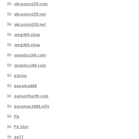
okcasino159.com
okcasino159.net
okcasino159.net
omg369.shop
omg369.shop
onoplus168.com
onoplus168.com
p2vvip
panama888
pananthai99.com
paramax1688.info
PG
PG Slot
pg77