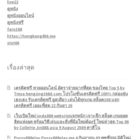
live22
ดูหนัง
ดูหนังออนไลน์
ดูหนังฟรี
faro168
https://hongkong456.me
slot66
เรื่องล่าสุด
เครดิตฟรี หวยออนไลน์ อัตราจ่ายมากที่สุด ของไทย Top 5 by
Tresa hengjing168d.com โปรโมชั่นเครดิตฟรี 100% กล่องสุ่ม
เฮงเฮง รับเครดิตฟรี ยูสเดียว เล่นได้ทุกเกม สล็อต168 แจก
เครดิตฟรี เยอะที่สุด 22 กันยา 26
เว็บเปิดใหม่ jinda888 websiteแจกหนัก เจาะลึก สล็อต เกมยอด
ฮิตแห่งยุค พร้อมวิธีเล่นและสิ่งที่มือใหม่ต้องรู้ ใหม่ล่าสุด Top 86
by Collette Jin888.asia 9 August 2569 คาสิโน
Pussy888play Pussy888play.me 4 กันยายน 69 พุซซี่888 มิติใหม่