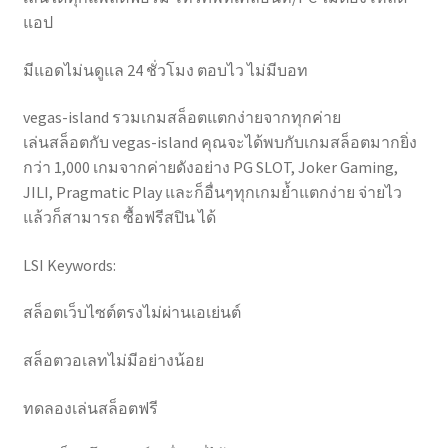
แอป
มีแอดไม่นดูแล 24 ชั่วโมง ตอบไว ไม่มีบอท
vegas-island รวมเกมสล็อตแตกง่ายจากทุกค่าย
เล่นสล็อตกับ vegas-island คุณจะได้พบกับเกมสล็อตมากยิ่ง
กว่า 1,000 เกมจากค่ายดังอย่าง PG SLOT, Joker Gaming,
JILI, Pragmatic Play และก็อื่นๆทุกเกมย้ำแตกง่าย จ่ายไว
แล้วก็สามารถ ซื้อฟรีสปิน ได้
LSI Keywords:
สล็อตเว็บไซต์ตรงไม่ผ่านเอเย่นต์
สล็อตวอเลทไม่มีอย่างน้อย
ทดลองเล่นสล็อตฟรี