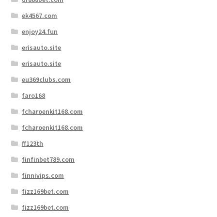
ek4567.com
enjoy24.fun
erisauto.site
erisauto.site
eu369clubs.com
faro168
fcharoenkit168.com
fcharoenkit168.com
ff123th
finfinbet789.com
finnivips.com
fizz169bet.com
fizz169bet.com