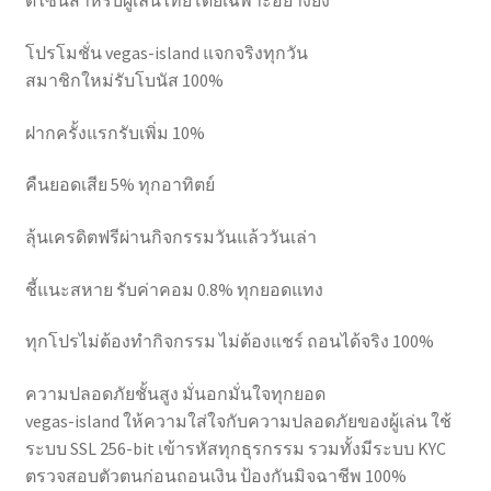
ดีไซน์สำหรับผู้เล่นไทยโดยเฉพาะอย่างยิ่ง
โปรโมชั่น vegas-island แจกจริงทุกวัน
สมาชิกใหม่รับโบนัส 100%
ฝากครั้งแรกรับเพิ่ม 10%
คืนยอดเสีย 5% ทุกอาทิตย์
ลุ้นเครดิตฟรีผ่านกิจกรรมวันแล้ววันเล่า
ชี้แนะสหาย รับค่าคอม 0.8% ทุกยอดแทง
ทุกโปรไม่ต้องทำกิจกรรม ไม่ต้องแชร์ ถอนได้จริง 100%
ความปลอดภัยชั้นสูง มั่นอกมั่นใจทุกยอด
vegas-island ให้ความใส่ใจกับความปลอดภัยของผู้เล่น ใช้
ระบบ SSL 256-bit เข้ารหัสทุกธุรกรรม รวมทั้งมีระบบ KYC
ตรวจสอบตัวตนก่อนถอนเงิน ป้องกันมิจฉาชีพ 100%