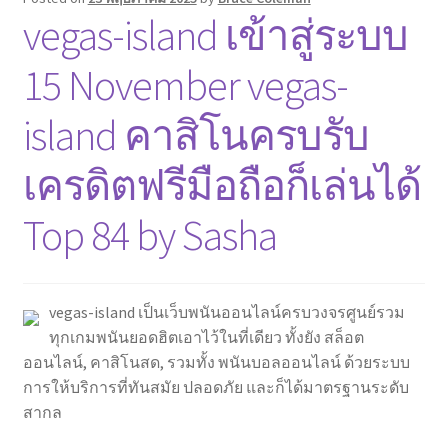
vegas-island เข้าสู่ระบบ
15 November vegas-
island คาสิโนครบรับ
เครดิตฟรีมือถือก็เล่นได้
Top 84 by Sasha
vegas-island เป็นเว็บพนันออนไลน์ครบวงจรศูนย์รวม
ทุกเกมพนันยอดฮิตเอาไว้ในที่เดียว ทั้งยัง สล็อต
ออนไลน์, คาสิโนสด, รวมทั้ง พนันบอลออนไลน์ ด้วยระบบ
การให้บริการที่ทันสมัย ปลอดภัย และก็ได้มาตรฐานระดับ
สากล