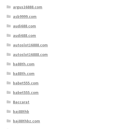
argus16888.com
asb9999.com
audi688.com
audi688.com
autoslot16888.com
autoslot16888.com
ba88th.com
ba88th.com
babet555.com
babet555.com
Baccarat
baj88thb
baj88thbz.com