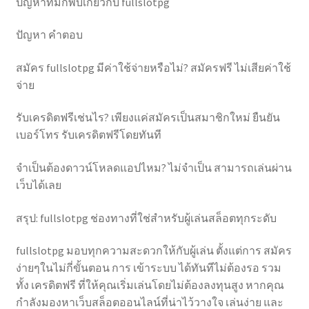
ปัญหาที่มักพบเกี่ยวกับ fullslotpg
ปัญหา คำตอบ
สมัคร fullslotpg มีค่าใช้จ่ายหรือไม่? สมัครฟรี ไม่เสียค่าใช้
จ่าย
รับเครดิตฟรีเช่นไร? เพียงแค่สมัครเป็นสมาชิกใหม่ ยืนยัน
เบอร์โทร รับเครดิตฟรีโดยทันที
จำเป็นต้องดาวน์โหลดแอปไหม? ไม่จำเป็น สามารถเล่นผ่าน
เว็บได้เลย
สรุป: fullslotpg ช่องทางที่ใช่สำหรับผู้เล่นสล็อตทุกระดับ
fullslotpg มอบทุกความสะดวกให้กับผู้เล่น ตั้งแต่การ สมัคร
ง่ายๆในไม่กี่ขั้นตอน การ เข้าระบบ ได้ทันทีไม่ต้องรอ รวม
ทั้ง เครดิตฟรี ที่ให้คุณเริ่มเล่นโดยไม่ต้องลงทุนสูง หากคุณ
กำลังมองหาเว็บสล็อตออนไลน์ที่น่าไว้วางใจ เล่นง่าย และ