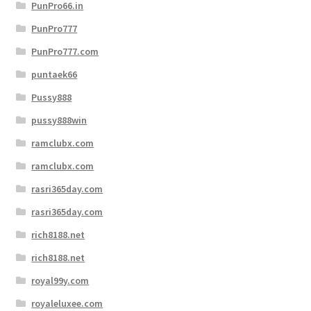
PunPro66.in
PunPro777
PunPro777.com
puntaek66
Pussy888
pussy888win
ramclubx.com
ramclubx.com
rasri365day.com
rasri365day.com
rich8188.net
rich8188.net
royal99y.com
royaleluxee.com