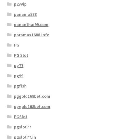
p2vvip
panama888
pananthai99.com
paramax1688.info
PG
PG Slot
pg77
pg99
pgfish
pggold168bet.com
pggold168bet.com
PGSlot
pgslot77
pgslot77.in