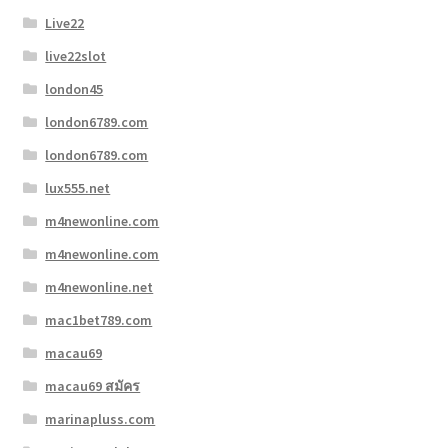
Live22
live22slot
london45
london6789.com
london6789.com
lux555.net
m4newonline.com
m4newonline.com
m4newonline.net
mac1bet789.com
macau69
macau69 สมัคร
marinapluss.com