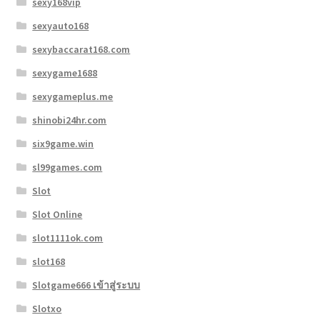
sexy168vip
sexyauto168
sexybaccarat168.com
sexygame1688
sexygameplus.me
shinobi24hr.com
six9game.win
sl99games.com
Slot
Slot Online
slot1111ok.com
slot168
Slotgame666 เข้าสู่ระบบ
Slotxo