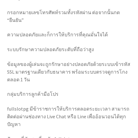
กรอกหมายเลขโทรศัพท์รวมทั้งรหัสผ่าน ต่อจากนั้นกด
“ยืนยัน”
ความปลอดภัยและก็การให้บริการที่คุณมั่นใจได้
ระบบรักษาความปลอดภัยระดับที่ถือว่าสูง
ข้อมูลของผู้เล่นจะถูกรักษาอย่างปลอดภัยด้วยระบบเข้ารหัส
SSL มาตรฐานเดียวกับธนาคาร พร้อมระบบตรวจดูการโกง
ตลอด 1 วัน
กลุ่มบริการลูกค้ามือโปร
fullslotpg มีข้าราชการให้บริการตลอดระยะเวลา สามารถ
ติดต่อผ่านช่องทาง Live Chat หรือ Line เพื่ออ้อนวอนได้ทุก
ปัญหา