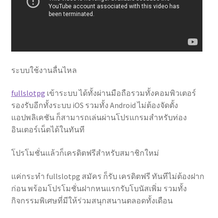
ระบบใช้งานลื่นไหล
fullslotpg
เข้าระบบ ได้ทั้งผ่านมือถือรวมทั้งคอมพิวเตอร์
รองรับอีกทั้งระบบ iOS รวมทั้ง Android ไม่ต้องจัดตั้ง
แอปพลิเคชัน ก็สามารถเล่นผ่านโปรแกรมสำหรับท่อง
อินเตอร์เน็ตได้ในทันที
โปรโมชั่นแล้วก็เครดิตฟรีสำหรับสมาชิกใหม่
แค่กระทำ fullslotpg สมัคร ก็รับ เครดิตฟรี ทันทีไม่ต้องฝาก
ก่อน พร้อมโปรโมชั่นฝากหนแรกรับโบนัสเพิ่ม รวมทั้ง
กิจกรรมพิเศษที่มีให้ร่วมสนุกสนานตลอดทั้งเดือน