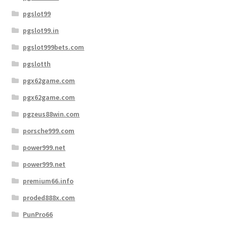
pgslot99
pgslot99.in
pgslot999bets.com
pgslotth
pgx62game.com
pgx62game.com
pgzeus88win.com
porsche999.com
power999.net
power999.net
premium66.info
proded888x.com
PunPro66