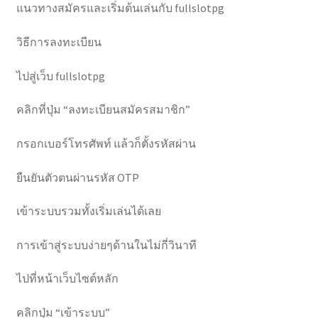
แนวทางสมัครและเริ่มต้นเล่นกับ fullslotpg
วิธีการลงทะเบียน
ไปสู่เว็บ fullslotpg
คลิกที่ปุ่ม “ลงทะเบียนสมัครสมาชิก”
กรอกเบอร์โทรศัพท์ แล้วก็ตั้งรหัสผ่าน
ยืนยันตัวตนผ่านรหัส OTP
เข้าระบบรวมทั้งเริ่มเล่นได้เลย
การเข้าสู่ระบบง่ายๆด้านในไม่กี่วินาที
ไปที่หน้าเว็บไซต์หลัก
คลิกปุ่ม “เข้าระบบ”