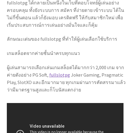
fullslotpg ได้กลายเป็นหนึ่งในเว็บที่ตอบโจทย์ผู้เล่นอย่าง
ครอบคลุม ทั้งยังระบบการ สมัคร ที่ง่ายดาย เข้าระบบ ได้ใน
ไม่กี่ขั้นตอน แล้วก็ยังมอบ เครดิตฟรี ให้กับสมาชิกใหม่ เพื่อ
เริ่มประสบการณ์การเล่นอย่างมั่นใจและก็คุ้ม
ลักษณะเด่นของ fullslotpg ที่ทำให้ผู้เล่นเลือกใช้บริการ
เกมสล็อตจากค่ายชั้นนำครบทุกแนว
ผู้เล่นสามารถเลือกเล่นเกมสล็อตได้มากกว่า 2,000 เกม จาก
ค่ายดังอย่าง PG Soft,
fullslotpg
Joker Gaming, Pragmatic
Play, SlotXO และอีกมากมาย ทุกเกมผ่านการคัดสรรมาแล้ว
ว่ามีมาตรฐานสูงและก็โบนัสแตกง่าย