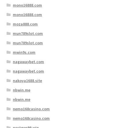
mono16888.com
mono16888.com
moza888.com
mun789slot.com
mun789slot.com
mwin9s.com
nagawaybet.com
nagawaybet.com
nakoya1688.site
nbwin.me
nbwin.me
nemo168casino.com
nemo168casino.com
nextgen99.win