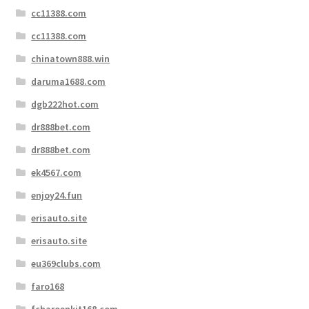
cc11388.com
cc11388.com
chinatown888.win
daruma1688.com
dgb222hot.com
dr888bet.com
dr888bet.com
ek4567.com
enjoy24.fun
erisauto.site
erisauto.site
eu369clubs.com
faro168
fcharoenkit168.com