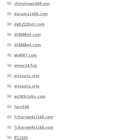
chinatown888.win
daruma1688.com
dgb222hot.com
dr888bet.com
dr888bet.com
ek4567.com
enjoy24.fun
erisauto.site
erisauto.site
eu369clubs.com
faro168
fcharoenkit168.com
fcharoenkit168.com
ff123th