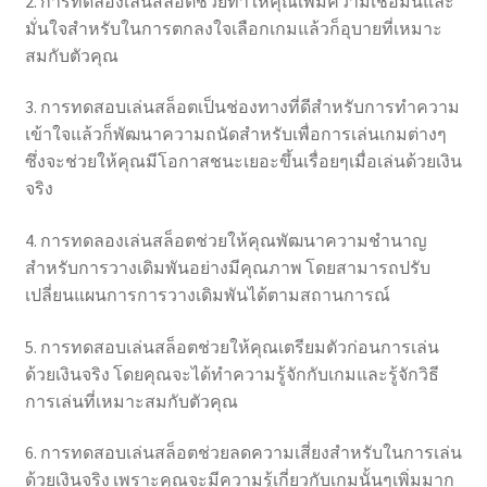
2. การทดลองเล่นสล็อตช่วยทำให้คุณเพิ่มความเชื่อมั่นและ
มั่นใจสำหรับในการตกลงใจเลือกเกมแล้วก็อุบายที่เหมาะ
สมกับตัวคุณ
3. การทดสอบเล่นสล็อตเป็นช่องทางที่ดีสำหรับการทำความ
เข้าใจแล้วก็พัฒนาความถนัดสำหรับเพื่อการเล่นเกมต่างๆ
ซึ่งจะช่วยให้คุณมีโอกาสชนะเยอะขึ้นเรื่อยๆเมื่อเล่นด้วยเงิน
จริง
4. การทดลองเล่นสล็อตช่วยให้คุณพัฒนาความชำนาญ
สำหรับการวางเดิมพันอย่างมีคุณภาพ โดยสามารถปรับ
เปลี่ยนแผนการการวางเดิมพันได้ตามสถานการณ์
5. การทดสอบเล่นสล็อตช่วยให้คุณเตรียมตัวก่อนการเล่น
ด้วยเงินจริง โดยคุณจะได้ทำความรู้จักกับเกมและรู้จักวิธี
การเล่นที่เหมาะสมกับตัวคุณ
6. การทดสอบเล่นสล็อตช่วยลดความเสี่ยงสำหรับในการเล่น
ด้วยเงินจริง เพราะคุณจะมีความรู้เกี่ยวกับเกมนั้นๆเพิ่มมาก