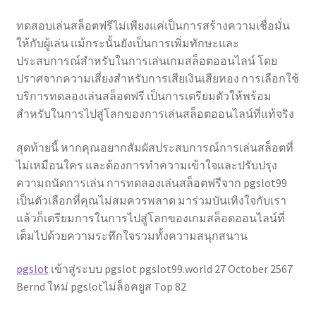
ทดสอบเล่นสล็อตฟรีไม่เพียงแค่เป็นการสร้างความเชื่อมั่น
ให้กับผู้เล่น แม้กระนั้นยังเป็นการเพิ่มทักษะและ
ประสบการณ์สำหรับในการเล่นเกมสล็อตออนไลน์ โดย
ปราศจากความเสี่ยงสำหรับการเสียเงินเสียทอง การเลือกใช้
บริการทดลองเล่นสล็อตฟรี เป็นการเตรียมตัวให้พร้อม
สำหรับในการไปสู่โลกของการเล่นสล็อตออนไลน์ที่แท้จริง
สุดท้ายนี้ หากคุณอยากสัมผัสประสบการณ์การเล่นสล็อตที่
ไม่เหมือนใคร และต้องการทำความเข้าใจและปรับปรุง
ความถนัดการเล่น การทดลองเล่นสล็อตฟรีจาก pgslot99
เป็นตัวเลือกที่คุณไม่สมควรพลาด มาร่วมบันเทิงใจกับเรา
แล้วก็เตรียมการในการไปสู่โลกของเกมสล็อตออนไลน์ที่
เต็มไปด้วยความระทึกใจรวมทั้งความสนุกสนาน
pgslot
เข้าสู่ระบบ pgslot pgslot99.world 27 October 2567
Bernd ใหม่ pgslotไม่ล็อคยูส Top 82