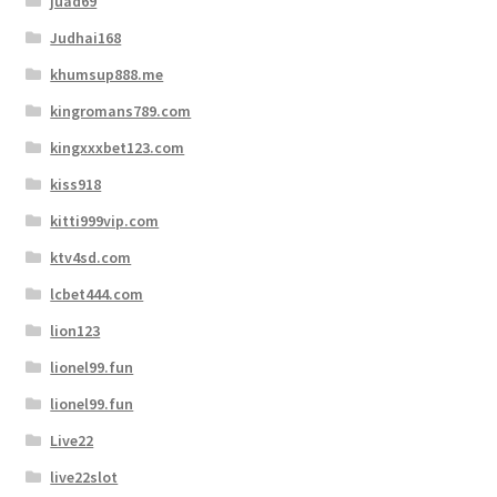
juad69
Judhai168
khumsup888.me
kingromans789.com
kingxxxbet123.com
kiss918
kitti999vip.com
ktv4sd.com
lcbet444.com
lion123
lionel99.fun
lionel99.fun
Live22
live22slot