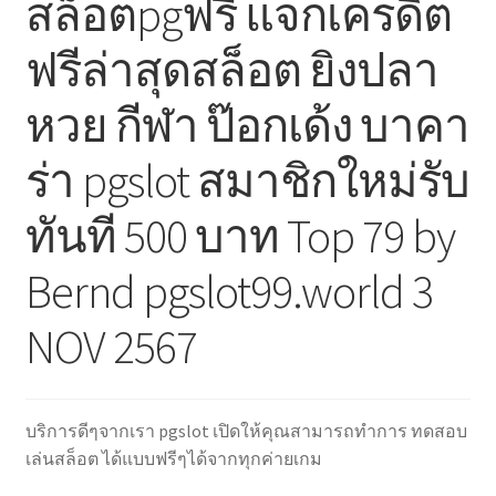
สล็อตpgฟรี แจกเครดิต
ฟรีล่าสุดสล็อต ยิงปลา
หวย กีฬา ป๊อกเด้ง บาคา
ร่า pgslot สมาชิกใหม่รับ
ทันที 500 บาท Top 79 by
Bernd pgslot99.world 3
NOV 2567
บริการดีๆจากเรา pgslot เปิดให้คุณสามารถทำการ ทดสอบ
เล่นสล็อต ได้แบบฟรีๆได้จากทุกค่ายเกม