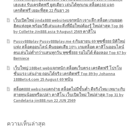
เฮงเฮง รับเครดิตฟรี ยูสเดียว เล่นได้ทุกเกม สล็อต168 แจก
เครดิตฟรี เยอะที่สุด 22 กันยา 26
เว็บเปิดใหม่ jinda888 websiteแจกหนัก เจาะลึก สล็อต เกมยอด
ฮิตแห่งยุค พร้อมวิธีเล่นและสิ่งที่มือใหม่ต้องรู้ ใหม่ล่าสุด Top 86
by Collette Jin888.asia 9 August 2569 คาสิโน
Pussy888play Pussy888play.me 4 กันยายน 69 พุซซี่888 มิติใหม่
แห่ง สล็อตออนไลน์ คืนยอดเสีย 10% เกมสล็อต คาสิโนออนไลน์
คนเล่นไม่ต่ำกว่าแสนทุกวัน พุซซี่888 รอไม่ได้ ต้องลอง Top 67 by
Berniece
เว็บใหญ่ 188bet webแจกหนัก สล็อตเว็บตรง เครดิตฟรี โปรโม
ชั่นแรง เล่นง่าย ถอนได้จริง เครดิตฟรี Top 89 by Johanna
188Bets4.com 25 August 69 พนัน
สล็อต888 websiteแตกง่าย สล็อตไม่มีขั้นต่ำ ดีจริงไหม เหมาะกับ
สายทุนน้อยหรือเปล่า คาสิโน เว็บเปิดใหม่ ใหม่ล่าสุด Top 31 by
Candelaria jin888.run 22 JUN 2569
ความเห็นล่าสุด