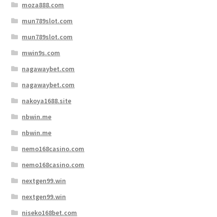
moza888.com
mun789slot.com
mun789slot.com
mwin9s.com
nagawaybet.com
nagawaybet.com
nakoya1688.site
nbwin.me
nbwin.me
nemo168casino.com
nemo168casino.com
nextgen99.win
nextgen99.win
niseko168bet.com