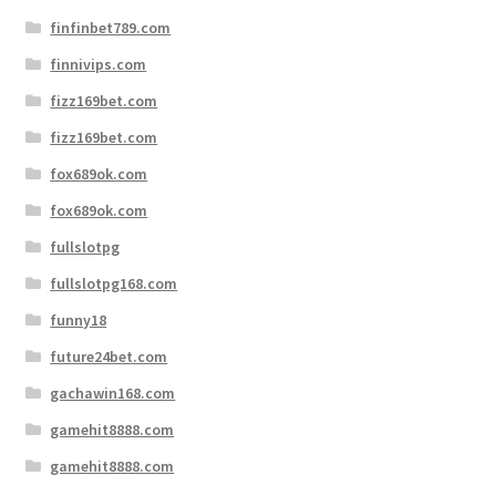
finfinbet789.com
finnivips.com
fizz169bet.com
fizz169bet.com
fox689ok.com
fox689ok.com
fullslotpg
fullslotpg168.com
funny18
future24bet.com
gachawin168.com
gamehit8888.com
gamehit8888.com