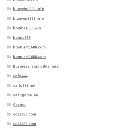
bluewin8888.info
bluewin8888.info
bombet888.win
bonus888
boonlert1688.com
boonlert1688.com
Business, Small Business
cafe444
carlo999.net
cashgame168
Casino
cc11388.com
cc11388.com