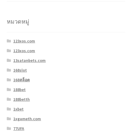
หมวดหมู่
123xos.com
123xos.com
13satanbets.com
168slot
168สล็อต
188bet
188betth
1xbet
1xgameth.com
77UFA