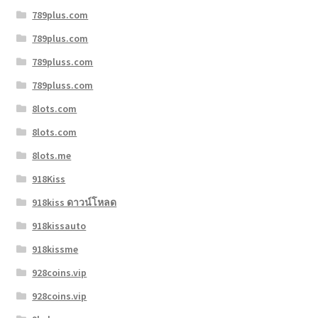
789plus.com
789plus.com
789pluss.com
789pluss.com
8lots.com
8lots.com
8lots.me
918Kiss
918kiss ดาวน์โหลด
918kissauto
918kissme
928coins.vip
928coins.vip