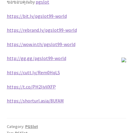
ขอขอบคุณby
pgslot
https://bit.ly/pgslot99-world
https://rebrand.ly/pgslot99-world
https://wow.in.th/pgslot99-world
http://gg.gg/pgslot99-world
https://cutt.ly/Rem0HqLS
https://t.co/PH2IjvVXFP
https://shorturl.asia/8UfAM
Category:
PGSlot
Tag:
PGSlot