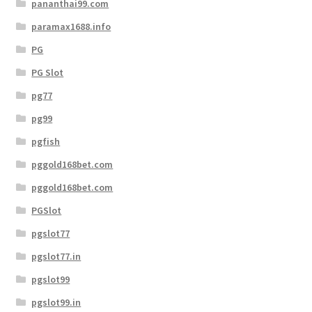
pananthai99.com
paramax1688.info
PG
PG Slot
pg77
pg99
pgfish
pggold168bet.com
pggold168bet.com
PGSlot
pgslot77
pgslot77.in
pgslot99
pgslot99.in