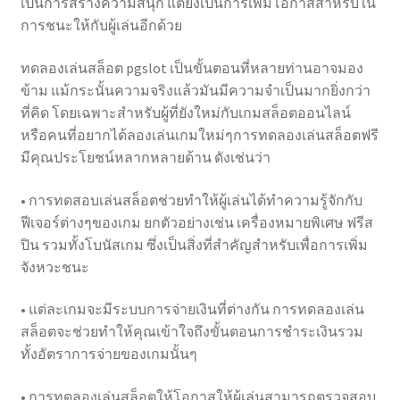
เป็นการสร้างความสนุก แต่ยังเป็นการเพิ่มโอกาสสำหรับใน
การชนะให้กับผู้เล่นอีกด้วย
ทดลองเล่นสล็อต pgslot เป็นขั้นตอนที่หลายท่านอาจมอง
ข้าม แม้กระนั้นความจริงแล้วมันมีความจำเป็นมากยิ่งกว่า
ที่คิด โดยเฉพาะสำหรับผู้ที่ยังใหม่กับเกมสล็อตออนไลน์
หรือคนที่อยากได้ลองเล่นเกมใหม่ๆการทดลองเล่นสล็อตฟรี
มีคุณประโยชน์หลากหลายด้าน ดังเช่นว่า
• การทดสอบเล่นสล็อตช่วยทำให้ผู้เล่นได้ทำความรู้จักกับ
ฟีเจอร์ต่างๆของเกม ยกตัวอย่างเช่น เครื่องหมายพิเศษ ฟรีส
ปิน รวมทั้งโบนัสเกม ซึ่งเป็นสิ่งที่สำคัญสำหรับเพื่อการเพิ่ม
จังหวะชนะ
• แต่ละเกมจะมีระบบการจ่ายเงินที่ต่างกัน การทดลองเล่น
สล็อตจะช่วยทำให้คุณเข้าใจถึงขั้นตอนการชำระเงินรวม
ทั้งอัตราการจ่ายของเกมนั้นๆ
• การทดลองเล่นสล็อตให้โอกาสให้ผู้เล่นสามารถตรวจสอบ