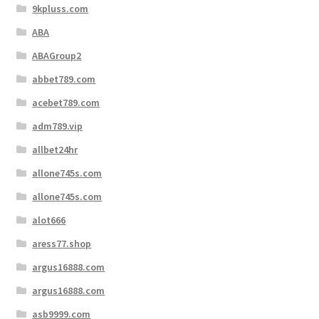
9kpluss.com
ABA
ABAGroup2
abbet789.com
acebet789.com
adm789.vip
allbet24hr
allone745s.com
allone745s.com
alot666
aress77.shop
argus16888.com
argus16888.com
asb9999.com