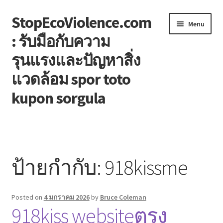
StopEcoViolence.com
Skip
Skip
Menu
to
to
: รับมือกับความ
navigation
content
รุนแรงและปัญหาสิ่ง
แวดล้อม spor toto
kupon sorgula
หน้าแรก
Blog
ป้ายกำกับ:
918kissme
Contact
Posted on
4 มกราคม 2026
by
Bruce Coleman
Welcome to the family!
918kiss websiteตรง