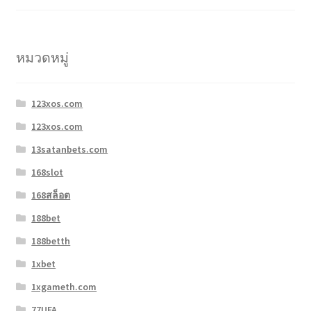
หมวดหมู่
123xos.com
123xos.com
13satanbets.com
168slot
168สล็อต
188bet
188betth
1xbet
1xgameth.com
77UFA