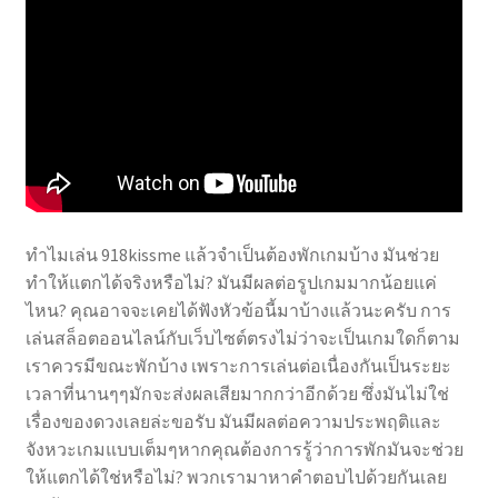
ทำไมเล่น 918kissme แล้วจำเป็นต้องพักเกมบ้าง มันช่วย
ทำให้แตกได้จริงหรือไม่? มันมีผลต่อรูปเกมมากน้อยแค่
ไหน? คุณอาจจะเคยได้ฟังหัวข้อนี้มาบ้างแล้วนะครับ การ
เล่นสล็อตออนไลน์กับเว็บไซต์ตรงไม่ว่าจะเป็นเกมใดก็ตาม
เราควรมีขณะพักบ้าง เพราะการเล่นต่อเนื่องกันเป็นระยะ
เวลาที่นานๆๆมักจะส่งผลเสียมากกว่าอีกด้วย ซึ่งมันไม่ใช่
เรื่องของดวงเลยล่ะขอรับ มันมีผลต่อความประพฤติและ
จังหวะเกมแบบเต็มๆหากคุณต้องการรู้ว่าการพักมันจะช่วย
ให้แตกได้ใช่หรือไม่? พวกเรามาหาคำตอบไปด้วยกันเลย