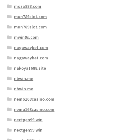
moza888.com
mun789slot.com
mun789slot.com
mwin9s.com
nagawaybet.com
nagawaybet.com
nakoya1688.site
nbwin.me
nbwin.me
nemo168casino.com
nemo168casino.com
nextgen99.win
nextgen99.win