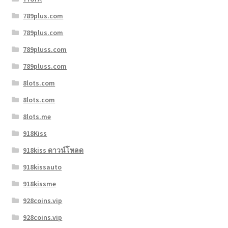
789plus.com
789plus.com
789pluss.com
789pluss.com
8lots.com
8lots.com
8lots.me
918Kiss
918kiss ดาวน์โหลด
918kissauto
918kissme
928coins.vip
928coins.vip