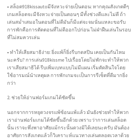
• สล็อต918kissautoมีจังหวะจ่ายเป็นตอน: หากคุณสังเกตดีๆ
เกมสล็อตจะมีจังหวะจ่ายเป็นตอนๆ มีทั้งช่วงดีและไม่ดี ถ้า
เล่นสม่ำเสมอในตอนที่ไม่ดีมันก็มีแต่จะจมนั่นแหละขอรับ
การพักคือการตัดตอนที่ไม่ดีออกไปก่อน ไม่ฝ่าฝืนเล่นในรอบ
ที่ไม่สมควรเล่น
• ทำให้เสียสมาธิง่าย: ยิ่งแพ้ก็ยิ่งรีบกดสปิน เคยเป็นกันไหม
นะครับ? การเล่น918kissme ไปเรื่อยโดยไม่พักจะทำให้พวก
เราเสียสมาธิได้ รีบเพิ่มเบทแบบไม่มีแผน เริ่มตัดสินใจโดย
ใช้อารมณ์นำเหตุผล การพักเกมจะเป็นการรีเซ็ตที่ดีมากยิ่ง
กว่า
2. ช่วยให้อ่านฟอร์มเกมได้ชัดขึ้น
นอกจากการหยุดวงจรแพ้ซ้อนแพ้แล้ว มันยังช่วยทำให้พวก
เราอ่านฟอร์มเกมได้ชัดขึ้นอีกด้วย เพราะว่าการเล่นสล็อต
นั้น เราจะพึ่งพาอาศัยแม้กระนั้นดวงมิได้เลยนะครับ มันต้อง
อาศัยการสังเกตแล้วก็วิเคราะห์แนวทางเล่นตลอดเวลาด้วย