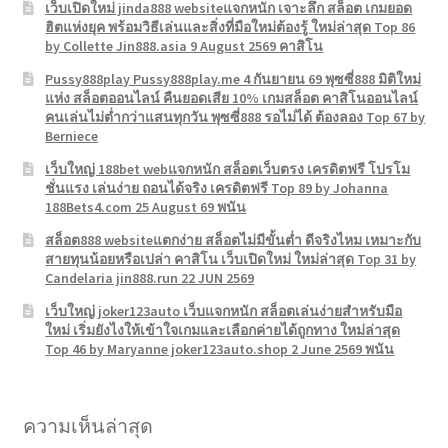
เว็บเปิดใหม่ jinda888 websiteแจกหนัก เจาะลึก สล็อต เกมยอด
ฮิตแห่งยุค พร้อมวิธีเล่นและสิ่งที่มือใหม่ต้องรู้ ใหม่ล่าสุด Top 86
by Collette Jin888.asia 9 August 2569 คาสิโน
Pussy888play Pussy888play.me 4 กันยายน 69 พุซซี่888 มิติใหม่
แห่ง สล็อตออนไลน์ คืนยอดเสีย 10% เกมสล็อต คาสิโนออนไลน์
คนเล่นไม่ต่ำกว่าแสนทุกวัน พุซซี่888 รอไม่ได้ ต้องลอง Top 67 by
Berniece
เว็บใหญ่ 188bet webแจกหนัก สล็อตเว็บตรง เครดิตฟรี โปรโม
ชั่นแรง เล่นง่าย ถอนได้จริง เครดิตฟรี Top 89 by Johanna
188Bets4.com 25 August 69 พนัน
สล็อต888 websiteแตกง่าย สล็อตไม่มีขั้นต่ำ ดีจริงไหม เหมาะกับ
สายทุนน้อยหรือเปล่า คาสิโน เว็บเปิดใหม่ ใหม่ล่าสุด Top 31 by
Candelaria jin888.run 22 JUN 2569
เว็บใหญ่ joker123auto เว็บแจกหนัก สล็อตเล่นง่ายสำหรับมือ
ใหม่ เริ่มยังไงให้เข้าใจเกมและเลือกค่ายได้ถูกทาง ใหม่ล่าสุด
Top 46 by Maryanne joker123auto.shop 2 June 2569 พนัน
ความเห็นล่าสุด