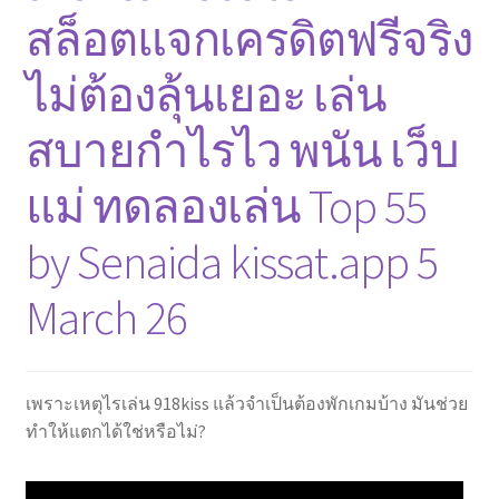
สล็อตแจกเครดิตฟรีจริง
ไม่ต้องลุ้นเยอะ เล่น
สบายกำไรไว พนัน เว็บ
แม่ ทดลองเล่น Top 55
by Senaida kissat.app 5
March 26
เพราะเหตุไรเล่น 918kiss แล้วจำเป็นต้องพักเกมบ้าง มันช่วย
ทำให้แตกได้ใช่หรือไม่?