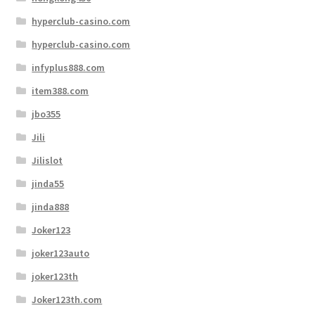
hyperclub-casino.com
hyperclub-casino.com
infyplus888.com
item388.com
jbo355
Jili
Jilislot
jinda55
jinda888
Joker123
joker123auto
joker123th
Joker123th.com