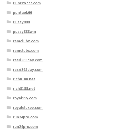
PunPro777.com
puntaek66
Pussy888
pussy888win
ramclubx.com
ramclubx.com
rasri365day.com
rasri365day.com
rich8188.net
rich8188.net
royal99y.com
royaleluxee.com
run24pro.com
run24pro.com