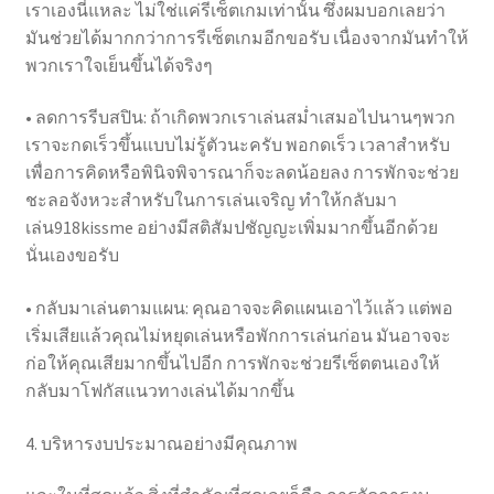
เราเองนี่แหละ ไม่ใช่แค่รีเซ็ตเกมเท่านั้น ซึ่งผมบอกเลยว่า
มันช่วยได้มากกว่าการรีเซ็ตเกมอีกขอรับ เนื่องจากมันทำให้
พวกเราใจเย็นขึ้นได้จริงๆ
• ลดการรีบสปิน: ถ้าเกิดพวกเราเล่นสม่ำเสมอไปนานๆพวก
เราจะกดเร็วขึ้นแบบไม่รู้ตัวนะครับ พอกดเร็ว เวลาสำหรับ
เพื่อการคิดหรือพินิจพิจารณาก็จะลดน้อยลง การพักจะช่วย
ชะลอจังหวะสำหรับในการเล่นเจริญ ทำให้กลับมา
เล่น918kissme อย่างมีสติสัมปชัญญะเพิ่มมากขึ้นอีกด้วย
นั่นเองขอรับ
• กลับมาเล่นตามแผน: คุณอาจจะคิดแผนเอาไว้แล้ว แต่พอ
เริ่มเสียแล้วคุณไม่หยุดเล่นหรือพักการเล่นก่อน มันอาจจะ
ก่อให้คุณเสียมากขึ้นไปอีก การพักจะช่วยรีเซ็ตตนเองให้
กลับมาโฟกัสแนวทางเล่นได้มากขึ้น
4. บริหารงบประมาณอย่างมีคุณภาพ