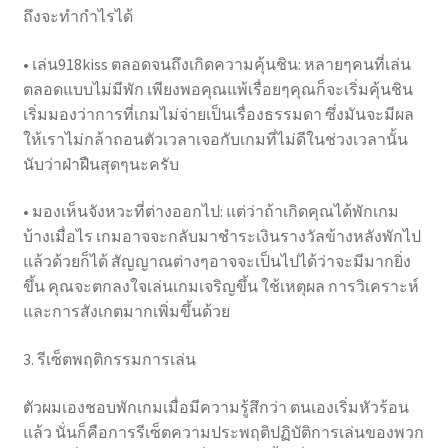
ถึงจะทำกำไรได้
• เล่น918kiss ตลอดจนถึงเกิดความคุ้นชิน: หลายๆคนที่เล่น
ตลอดแบบไม่มีพัก เพียงพอคุณแพ้เรื่อยๆคุณก็จะเริ่มคุ้นชิน
เริ่มมองว่าการที่เกมไม่จ่ายเป็นเรื่องธรรมดา ซึ่งมันจะมีผล
ให้เราไม่กล้าถอนตัวเวลาเจอกับเกมที่ไม่ดีในช่วงเวลานั้น
นับว่าฝ่าฝืนสุดๆนะครับ
• มองเห็นจังหวะที่ต่างออกไป: แต่ว่าถ้าเกิดคุณได้พักเกม
บ้างเมื่อไร เกมอาจจะกลับมาชำระเงินรางวัลข้างหลังพักไป
แล้วด้วยก็ได้ สัญญาณต่างๆอาจจะเป็นไปได้ว่าจะมีมากยิ่ง
ขึ้น คุณจะตกลงใจเล่นเกมเจริญขึ้น ใช้เหตุผล การวิเคราะห์
และการสังเกตมากเพิ่มขึ้นด้วย
3. รีเซ็ตพฤติกรรมการเล่น
ตัวผมเองชอบพักเกมเมื่อมีความรู้สึกว่า ตนเองเริ่มหัวร้อน
แล้ว นั่นก็คือการรีเซ็ตความประพฤติปฏิบัติการเล่นของพวก