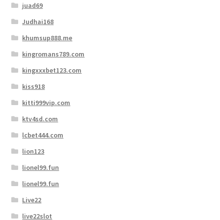
juad69
Judhai168
khumsup888.me
kingromans789.com
kingxxxbet123.com
kiss918
kitti999vip.com
ktv4sd.com
lcbet444.com
lion123
lionel99.fun
lionel99.fun
Live22
live22slot