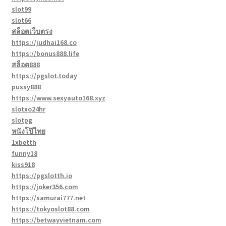
slot99
slot66
สล็อตเว็บตรง
https://judhai168.co
https://bonus888.life
สล็อต888
https://pgslot.today
pussy888
https://www.sexyauto168.xyz
slotxo24hr
slotpg
หนังโป๊ไทย
1xbetth
funny18
kiss918
https://pgslotth.io
https://joker356.com
https://samurai777.net
https://tokyoslot88.com
https://betwayvietnam.com