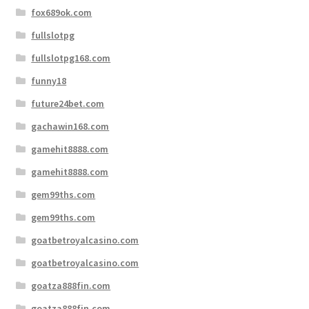
fox689ok.com
fullslotpg
fullslotpg168.com
funny18
future24bet.com
gachawin168.com
gamehit8888.com
gamehit8888.com
gem99ths.com
gem99ths.com
goatbetroyalcasino.com
goatbetroyalcasino.com
goatza888fin.com
goatza888fin.com