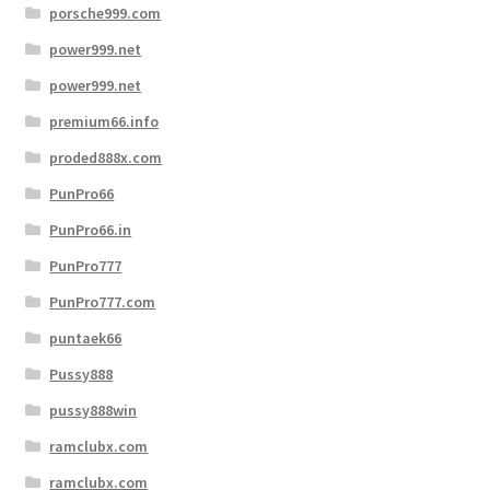
porsche999.com
power999.net
power999.net
premium66.info
proded888x.com
PunPro66
PunPro66.in
PunPro777
PunPro777.com
puntaek66
Pussy888
pussy888win
ramclubx.com
ramclubx.com