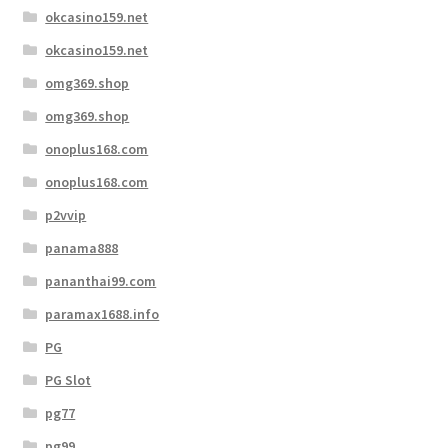
okcasino159.net
okcasino159.net
omg369.shop
omg369.shop
onoplus168.com
onoplus168.com
p2vvip
panama888
pananthai99.com
paramax1688.info
PG
PG Slot
pg77
pg99