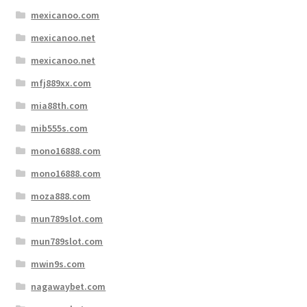
mexicanoo.com
mexicanoo.net
mexicanoo.net
mfj889xx.com
mia88th.com
mib555s.com
mono16888.com
mono16888.com
moza888.com
mun789slot.com
mun789slot.com
mwin9s.com
nagawaybet.com