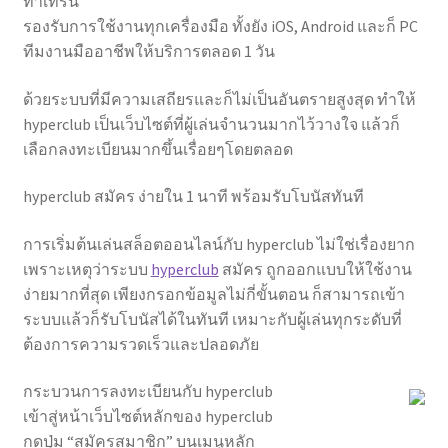
ทำเทิร์น
รองรับการใช้งานทุกเครื่องมือ ทั้งยัง iOS, Android และก็ PC
ทีมงานมืออาชีพให้บริการตลอด 1 วัน
ด้วยระบบที่มีความเสถียรและก็ไม่เป็นอันตรายสูงสุด ทำให้
hyperclub เป็นเว็บไซต์ที่ผู้เล่นจำนวนมากไว้วางใจ แล้วก็
เลือกลงทะเบียนมากขึ้นเรื่อยๆโดยตลอด
hyperclub สมัคร ง่ายใน 1 นาที พร้อมรับโบนัสทันที
การเริ่มต้นเล่นสล็อตออนไลน์กับ hyperclub ไม่ใช่เรื่องยาก
เพราะเหตุว่าระบบ
hyperclub
สมัคร ถูกออกแบบให้ใช้งาน
ง่ายมากที่สุด เพียงกรอกข้อมูลไม่กี่ขั้นตอน ก็สามารถเข้า
ระบบแล้วก็รับโบนัสได้ในทันที เหมาะกับผู้เล่นทุกระดับที่
ต้องการความรวดเร็วและปลอดภัย
กระบวนการลงทะเบียนกับ hyperclub
เข้าสู่หน้าเว็บไซต์หลักของ hyperclub
กดปุ่ม “สมัครสมาชิก” บนเมนูหลัก