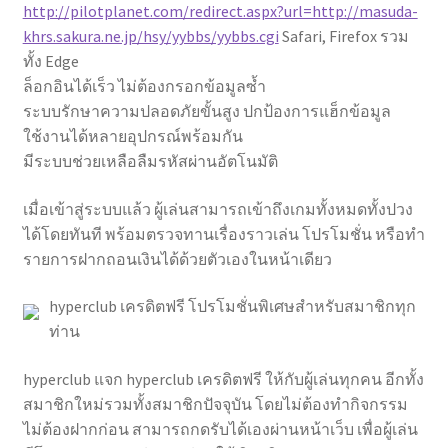
http://pilotplanet.com/redirect.aspx?url=http://masuda-
khrs.sakura.ne.jp/hsy/yybbs/yybbs.cgi
Safari, Firefox รวม
ทั้ง Edge
ล็อกอินได้เร็ว ไม่ต้องกรอกข้อมูลซ้ำ
ระบบรักษาความปลอดภัยขั้นสูง ปกป้องการแฮ็กข้อมูล
ใช้งานได้หลายอุปกรณ์พร้อมกัน
มีระบบช่วยเหลือลืมรหัสผ่านอัตโนมัติ
เมื่อเข้าสู่ระบบแล้ว ผู้เล่นสามารถเข้าถึงเกมทั้งหมดทั้งปวง
ได้โดยทันที พร้อมตรวจทานเรื่องราวเล่น โปรโมชั่น หรือทำ
รายการฝากถอนเงินได้ด้วยตัวเองในหน้าเดียว
hyperclub เครดิตฟรี โปรโมชั่นพิเศษสำหรับสมาชิกทุก
ท่าน
hyperclub แจก hyperclub เครดิตฟรี ให้กับผู้เล่นทุกคน อีกทั้ง
สมาชิกใหม่รวมทั้งสมาชิกปัจจุบัน โดยไม่ต้องทำกิจกรรม
ไม่ต้องฝากก่อน สามารถกดรับได้เองผ่านหน้าเว็บ เพื่อผู้เล่น