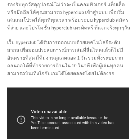
รองรับทุกวัสดุอุปกรณ์ ไม่ว่าจะเป็นคอมพิวเตอร์ แท็บเล็ต
หรือมือถือ ให้คุณสามารถ hyperclub เข้าสู่ระบบ เพื่อเริ่ม
เล่นเกมโปรดได้ทุกที่ทุกเวลา พร้อมระบบ hyperclub สมัคร
ที่ง่าย และโปรโมชั่น hyperclub เครดิตฟรี ที่แจกจริงทุกๆวัน
เว็บ hyperclub ได้รับการออกแบบด้วยเทคโนโลยีระดับ
สากล เพื่อมอบประสบการณ์การเล่นที่ลื่นไหลแล้วก็ไม่มี
อันตรายที่สุด มีทีมงานดูแลตลอด 1 วัน รวมทั้งระบบฝาก
ถอนออโต้ที่ทำรายการด้านใน 10 วินาที เพื่อผู้เล่นทุกคน
สามารถบันเทิงใจกับเกมได้โดยตลอดโดยไม่ต้องรอ