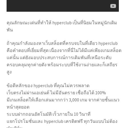
คุณลักษณะเด่นที่ทำให้ hyperclub เป็นที่นิยมในหมู่นักเดิม
พัน
ถ้าคุณกำลังมองหาเว็บสล็อตที่ครบจบในที่เดียว hyperclub
คือคำตอบที่เยี่ยมที่สุด เนื่องจากที่นี่ไม่ได้มีแค่เพียงเกมสล็อต
แค่นั้น แต่ยังมอบประสบการณ์การเดิมพันที่เหนือระดับ
ครอบคลุมทุกค่ายดัง พร้อมระบบที่ใช้งานง่ายและก็เสถียร
สูง
ข้อดีหลักของ hyperclub ที่คุณไม่ควรพลาด
เว็บตรงไม่ผ่านเอเย่นต์ ไม่มีอันตราย เชื่อถือได้ 100%
มีเกมสล็อตให้เลือกเล่นมากกว่า 3,000 เกม จากค่ายชั้นแนว
หน้าสุดยอด
ระบบฝากถอนอัตโนมัติ เร็วภายใน 10 วินาที
แจกโปรโมชั่นและ hyperclub เครดิตฟรี ทุกวันแบบไม่ต้อง