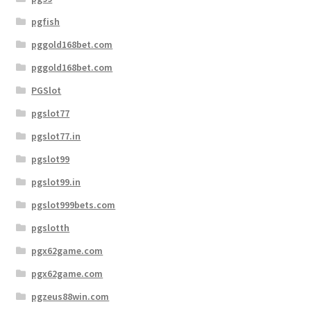
pgfish
pggold168bet.com
pggold168bet.com
PGSlot
pgslot77
pgslot77.in
pgslot99
pgslot99.in
pgslot999bets.com
pgslotth
pgx62game.com
pgx62game.com
pgzeus88win.com