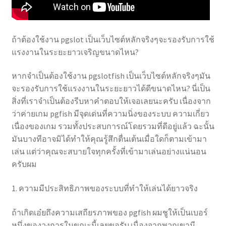
ถ้าต้องใช้งาน pgslot เป็นเว็บไซต์หลักจริงๆจะรองรับการใช้
แรงงานในระยะยาวเจริญขนาดไหน?
หากจำเป็นต้องใช้งาน pgslotfish เป็นเว็บไซต์หลักจริงๆมัน
จะรองรับการใช้แรงงานในระยะยาวได้ดีขนาดไหน? นี่เป็น
สิ่งที่เราจำเป็นต้องรีบหาคำตอบให้เจอเลยนะครับ เนื่องจาก
ว่าค่ายเกม pgfish มีจุดเด่นที่ความนิ่งของระบบ ความเกี่ยว
เนื่องของเกม รวมทั้งประสบการณ์โดยรวมที่ดีอยู่แล้ว ฉะนั้น
มันบางทีอาจมิได้ทำให้คุณรู้สึกตื่นเต้นเมื่อใดก็ตามเข้ามา
เล่น แต่ว่าคุณจะสบายใจทุกครั้งที่เข้ามาเล่นอย่างแน่นอน
ครับผม
1. ความมีประสิทธิภาพของระบบที่ทำให้เล่นได้ยาวจริง
ถ้าเกิดเอ๋ยถึงความเสถียรภาพของ pgfish ผมชูให้เป็นเบอร์
หนึ่งของวงการในขณะนี้เลยขอรับ เนื่องจากพวกเขามี