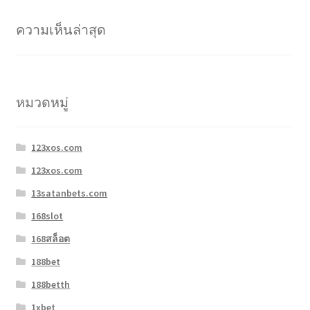
ความเห็นล่าสุด
หมวดหมู่
123xos.com
123xos.com
13satanbets.com
168slot
168สล็อต
188bet
188betth
1xbet