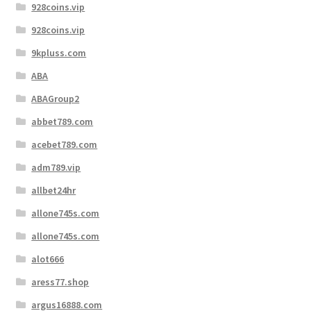
928coins.vip
928coins.vip
9kpluss.com
ABA
ABAGroup2
abbet789.com
acebet789.com
adm789.vip
allbet24hr
allone745s.com
allone745s.com
alot666
aress77.shop
argus16888.com