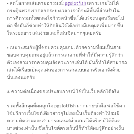
• ลดโอกาสเล่นตามอารมณ์:
pgslotfish
เพราะเกมไม่ได้
กระตุ้นพวกเราตลอดระยะเวลา เราก็จะมีพื้นที่สำหรับใน
การคิดรวมทั้งตกลงใจก้าวหน้าขึ้น ได้แก่ จะหยุดหรือจะไป
ต่อ ซึ่งมันก็ช่วยทำให้ตัดสินใจได้อย่างมีเหตุผลเพิ่มมากขึ้น
ในระยะยาว เล่นง่ายและก็เล่นชิลมากๆเลยครับ
• เหมาะสมกับผู้ที่ชอบควบคุมเกม: ด้วยความที่ผมเป็นสาย
ชอบควบคุมเกมอยู่แล้ว การเล่นเกมที่ทำให้มีความรู้สึกว่า
ตัวเองสามารถควบคุมจังหวะการเล่นได้ มันก็ทำให้สามารถ
เล่นได้เรื่อยเป็นจุดเด่นของการเล่นแบบเอาจริงเอาจังด้วย
นั่นเองนะครับ
3. ความต่อเนื่องของประสบการณ์ ใช้เป็นเว็บหลักได้จริง
รวมทั้งอีกจุดที่ผมถูกใจ pgslotfish มากมายๆก็คือ พอใช้มา
ใช้บริการเว็บไซต์เดียวยาวๆไปเลยนั้น เว็บต้องทำให้ผมมี
ความคิดว่าผมจะสามารถเล่นสม่ำเสมอได้จริงๆมิได้ดีแค่
บางช่วงเท่านั้น ซึ่งเว็บไซต์ตรงเว็บนี้ก็ทำให้ผมรู้สึกอย่างงั้น