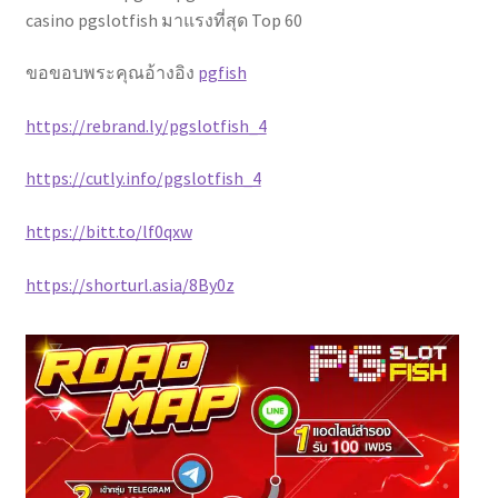
casino pgslotfish มาแรงที่สุด Top 60
ขอขอบพระคุณอ้างอิง
pgfish
https://rebrand.ly/pgslotfish_4
https://cutly.info/pgslotfish_4
https://bitt.to/lf0qxw
https://shorturl.asia/8By0z