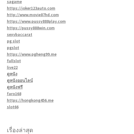
sagame
https://joker123auto.com
http://www.movie87hd.com
https://www.pussy888play.com
https://pussy888win.com
sexybaccarat
pg slot
pgslot
https://www.pgheng99.me
fullslot
live22
ดูหนัง
ดูหนังออนไลน์
ดูหนังฟรี
faro168
https://hongkong456.me
slot66
เรื่องล่าสุด