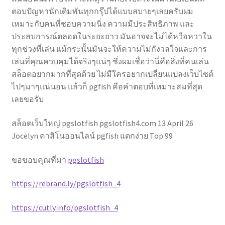
ตอบปัญหานักเดิมพันทุกกรุ๊ปได้แบบสบายๆเลยครับผม
เหมาะกับคนที่ชอบความนิ่ง ความมีประสิทธิภาพ และ
ประสบการณ์ตลอดในระยะยาว มันอาจจะไม่ได้หวือหวาใน
ทุกช่วงที่เล่น แม้กระนั้นมันจะให้ความไม่กังวลใจและการ
เล่นที่คุณควบคุมได้จริงๆแน่ๆ ซึ่งผมเชื่อว่านี่คือสิ่งที่คนเล่น
สล็อตอยากมากที่สุดด้วย ไม่มีใครอยากเปลี่ยนแปลงเว็บไซต์
ไปๆมาๆแน่นอน แล้วก็ pgfish คือคำตอบที่เหมาะสมที่สุด
เลยขอรับ
สล็อตเว็บใหญ่ pgslotfish pgslotfish4.com 13 April 26
Jocelyn คาสิโนออนไลน์ pgfish แตกง่าย Top 99
ขอขอบคุณที่มา
pgslotfish
https://rebrand.ly/pgslotfish_4
https://cutly.info/pgslotfish_4