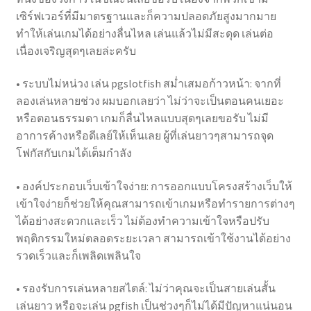
เซิร์ฟเวอร์ที่มีมาตรฐานและก็ความปลอดภัยสูงมากมาย
ทำให้เล่นเกมได้อย่างลื่นไหล เล่นแล้วไม่มีสะดุด เล่นต่อ
เนื่องเจริญสุดๆเลยล่ะครับ
• ระบบไม่หน่วง เล่น pgslotfish สม่ำเสมอก้าวหน้า: จากที่
ลองเล่นหลายช่วง ผมบอกเลยว่า ไม่ว่าจะเป็นตอนคนเยอะ
หรือตอนธรรมดา เกมก็ลื่นไหลแบบสุดๆเลยขอรับ ไม่มี
อาการค้างหรือดีเลย์ให้เห็นเลย ผู้ที่เล่นยาวๆสามารถจุด
โฟกัสกับเกมได้เต็มกำลัง
• องค์ประกอบเว็บเข้าใจง่าย: การออกแบบโครงสร้างเว็บให้
เข้าใจง่ายก็ช่วยให้คุณสามารถเข้าเกมหรือทำรายการต่างๆ
ได้อย่างสะดวกและเร็ว ไม่ต้องทำความเข้าใจหรือปรับ
พฤติกรรมใหม่ตลอดระยะเวลา สามารถเข้าใช้งานได้อย่าง
รวดเร็วและก็เพลิดเพลินใจ
• รองรับการเล่นหลายสไตล์: ไม่ว่าคุณจะเป็นสายเล่นสั้น
เล่นยาว หรือจะเล่น pgfish เป็นช่วงๆก็ไม่ได้มีปัญหาแน่นอน