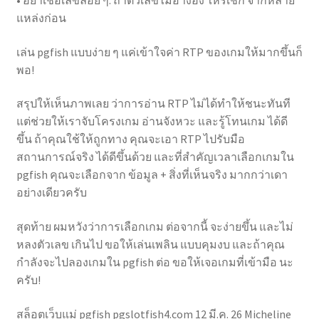
แหล่งก่อน
เล่น pgfish แบบง่าย ๆ แค่เข้าใจค่า RTP ของเกมให้มากขึ้นก็
พอ!
สรุปให้เห็นภาพเลย ว่าการอ่าน RTP ไม่ได้ทำให้ชนะทันที
แต่ช่วยให้เราจับโครงเกม อ่านจังหวะ และรู้โทนเกม ได้ดี
ขึ้น ถ้าคุณใช้ให้ถูกทาง คุณจะเอา RTP ไปรับมือ
สถานการณ์จริง ได้ดีขึ้นด้วย และที่สำคัญเวลาเลือกเกมใน
pgfish คุณจะเลือกจาก ข้อมูล + สิ่งที่เห็นจริง มากกว่าเดา
อย่างเดียวครับ
สุดท้าย ผมหวังว่าการเลือกเกม ต่อจากนี้ จะง่ายขึ้น และไม่
หลงตัวเลข เกินไป ขอให้เล่นเพลิน แบบคุมงบ และถ้าคุณ
กำลังจะไปลองเกมใน pgfish ต่อ ขอให้เจอเกมที่เข้ามือ นะ
ครับ!
สล็อตเว็บแม่ pgfish pgslotfish4.com 12 มี.ค. 26 Micheline